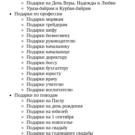
Подарки на День Веры, Надежды и Любви
Ураза-байрам и Курбан-байрам
Подарки по профессии
Подарки морякам
Подарки трейдерам
Подарки шефу
Подарки бизнесмену
Подарки руководителю
Подарки начальнику
Подарки начальнице
Подарки директору
Подарки боссу
Подарки бухгалтеру
Подарки юристу
Подарки врачу
Подарки учителю
Подарки воспитателю
Подарки по поводам
Подарки на Пасху
Подарки на день рождения
Подарки на юбилей
Подарки на 1 сентября
Подарки на новоселье
Подарки на свадьбу
Подарки на годовщину свадьбы