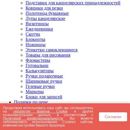
Подставки для канцелярских принадлежностей
Коврики для резки
Полотенца бумажные
Лупы канцелярские
Визитницы
Ежедневники
Скотчи
Блокноты
Ножницы
Этикетки самоклеющиеся
Товары для рисования
Фломастеры
Готовальни
Калькуляторы
Ручки подарочные
Шариковые ручки
Гелевые ручки
Маркеры
Блоки для записей
Подарки по цене
Подарки от 5000 рублей
Продолжая использовать наш сайт, вы соглашаетесь
на
обработку файлов Cookie
и других
Подарки до 5000 рублей
пользовательских данных, в соответствии с
Согласен
Подарки до 3000 рублей
Политикой конфиденциальности
. Вы можете
заблокировать использование Cookies сайтом,
Подарки до 2000 рублей
изменив настройки Вашего браузера.
Подарки до 1000 рублей