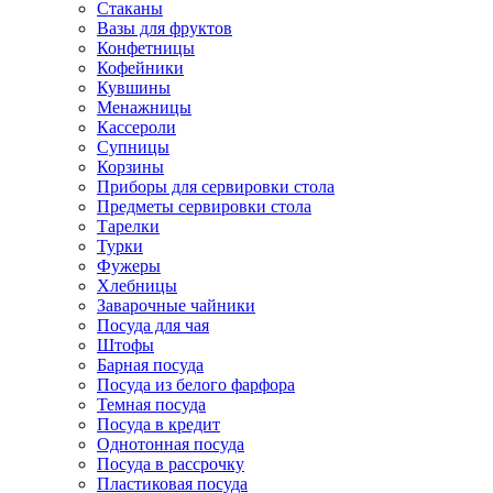
Стаканы
Вазы для фруктов
Конфетницы
Кофейники
Кувшины
Менажницы
Кассероли
Супницы
Корзины
Приборы для сервировки стола
Предметы сервировки стола
Тарелки
Турки
Фужеры
Хлебницы
Заварочные чайники
Посуда для чая
Штофы
Барная посуда
Посуда из белого фарфора
Темная посуда
Посуда в кредит
Однотонная посуда
Посуда в рассрочку
Пластиковая посуда