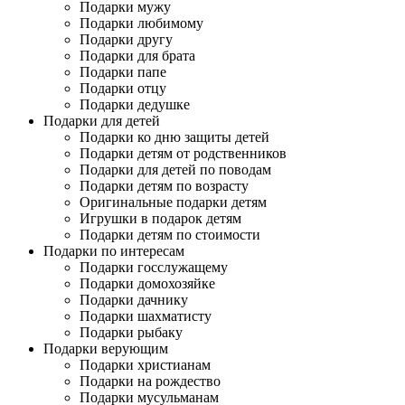
Подарки мужу
Подарки любимому
Подарки другу
Подарки для брата
Подарки папе
Подарки отцу
Подарки дедушке
Подарки для детей
Подарки ко дню защиты детей
Подарки детям от родственников
Подарки для детей по поводам
Подарки детям по возрасту
Оригинальные подарки детям
Игрушки в подарок детям
Подарки детям по стоимости
Подарки по интересам
Подарки госслужащему
Подарки домохозяйке
Подарки дачнику
Подарки шахматисту
Подарки рыбаку
Подарки верующим
Подарки христианам
Подарки на рождество
Подарки мусульманам