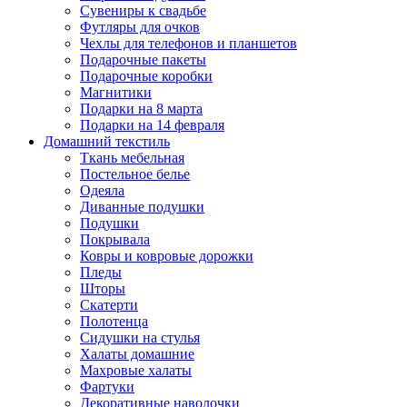
Сувениры к свадьбе
Футляры для очков
Чехлы для телефонов и планшетов
Подарочные пакеты
Подарочные коробки
Магнитики
Подарки на 8 марта
Подарки на 14 февраля
Домашний текстиль
Ткань мебельная
Постельное белье
Одеяла
Диванные подушки
Подушки
Покрывала
Ковры и ковровые дорожки
Пледы
Шторы
Скатерти
Полотенца
Сидушки на стулья
Халаты домашние
Махровые халаты
Фартуки
Декоративные наволочки