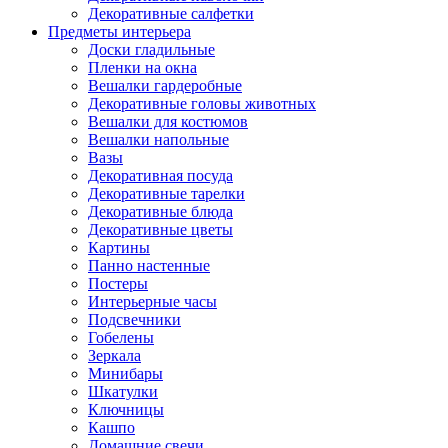
Декоративные салфетки
Предметы интерьера
Доски гладильные
Пленки на окна
Вешалки гардеробные
Декоративные головы животных
Вешалки для костюмов
Вешалки напольные
Вазы
Декоративная посуда
Декоративные тарелки
Декоративные блюда
Декоративные цветы
Картины
Панно настенные
Постеры
Интерьерные часы
Подсвечники
Гобелены
Зеркала
Минибары
Шкатулки
Ключницы
Кашпо
Домашние свечи