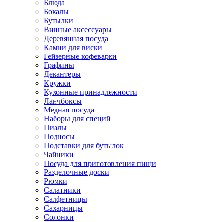
Блюда
Бокалы
Бутылки
Винные аксессуары
Деревянная посуда
Камни для виски
Гейзерные кофеварки
Графины
Декантеры
Кружки
Кухонные принадлежности
Ланчбоксы
Медная посуда
Наборы для специй
Пиалы
Подносы
Подставки для бутылок
Чайники
Посуда для приготовления пищи
Разделочные доски
Рюмки
Салатники
Салфетницы
Сахарницы
Солонки