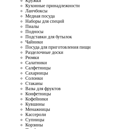
Кружки
Кухонные принадлежности
Ланчбоксы
Медная посуда
Наборы для специй
Пиалы
Подносы
Подставки для бутылок
Чайники
Посуда для приготовления пищи
Разделочные доски
Рюмки
Салатники
Салфетницы
Сахарницы
Солонки
Стаканы
Вазы для фруктов
Конфетницы
Кофейники
Кувшины
Менажницы
Кассероли
Супницы
Корзины