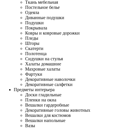
Ткань мебельная
Постельное белье
Одеяла
Диванные подушки
Подушки
Покрывала
Ковры и ковровые дорожки
Пледы
Шторы
Скатерти
Полотенца
Сидушки на стулья
Халаты домашние
Махровые халаты
Фартуки
Декоративные наволочки
Декоративные салфетки
Предметы интерьера
Доски гладильные
Пленки на окна
Вешалки гардеробные
Декоративные головы животных
Вешалки для костюмов
Вешалки напольные
Вазы