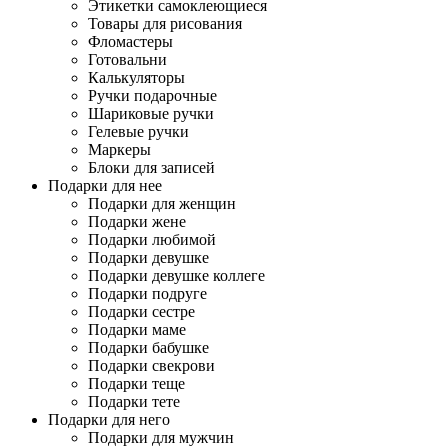
Этикетки самоклеющиеся
Товары для рисования
Фломастеры
Готовальни
Калькуляторы
Ручки подарочные
Шариковые ручки
Гелевые ручки
Маркеры
Блоки для записей
Подарки для нее
Подарки для женщин
Подарки жене
Подарки любимой
Подарки девушке
Подарки девушке коллеге
Подарки подруге
Подарки сестре
Подарки маме
Подарки бабушке
Подарки свекрови
Подарки теще
Подарки тете
Подарки для него
Подарки для мужчин