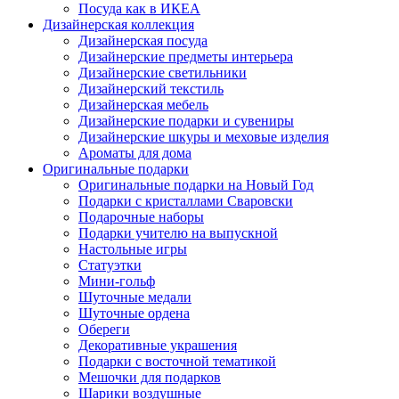
Посуда как в ИКЕА
Дизайнерская коллекция
Дизайнерская посуда
Дизайнерские предметы интерьера
Дизайнерские светильники
Дизайнерский текстиль
Дизайнерская мебель
Дизайнерские подарки и сувениры
Дизайнерские шкуры и меховые изделия
Ароматы для дома
Оригинальные подарки
Оригинальные подарки на Новый Год
Подарки с кристаллами Сваровски
Подарочные наборы
Подарки учителю на выпускной
Настольные игры
Статуэтки
Мини-гольф
Шуточные медали
Шуточные ордена
Обереги
Декоративные украшения
Подарки с восточной тематикой
Мешочки для подарков
Шарики воздушные