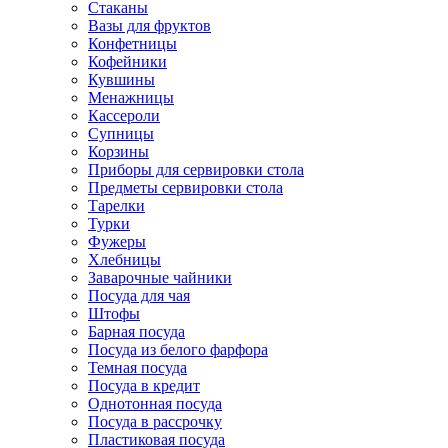
Стаканы
Вазы для фруктов
Конфетницы
Кофейники
Кувшины
Менажницы
Кассероли
Супницы
Корзины
Приборы для сервировки стола
Предметы сервировки стола
Тарелки
Турки
Фужеры
Хлебницы
Заварочные чайники
Посуда для чая
Штофы
Барная посуда
Посуда из белого фарфора
Темная посуда
Посуда в кредит
Однотонная посуда
Посуда в рассрочку
Пластиковая посуда