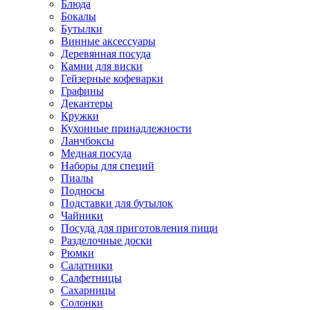
Блюда
Бокалы
Бутылки
Винные аксессуары
Деревянная посуда
Камни для виски
Гейзерные кофеварки
Графины
Декантеры
Кружки
Кухонные принадлежности
Ланчбоксы
Медная посуда
Наборы для специй
Пиалы
Подносы
Подставки для бутылок
Чайники
Посуда для приготовления пищи
Разделочные доски
Рюмки
Салатники
Салфетницы
Сахарницы
Солонки