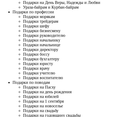
Подарки на День Веры, Надежды и Любви
Ураза-байрам и Курбан-байрам
Подарки по профессии
Подарки морякам
Подарки трейдерам
Подарки шефу
Подарки бизнесмену
Подарки руководителю
Подарки начальнику
Подарки начальнице
Подарки директору
Подарки боссу
Подарки бухгалтеру
Подарки юристу
Подарки врачу
Подарки учителю
Подарки воспитателю
Подарки по поводам
Подарки на Пасху
Подарки на день рождения
Подарки на юбилей
Подарки на 1 сентября
Подарки на новоселье
Подарки на свадьбу
Подарки на годовщину свадьбы