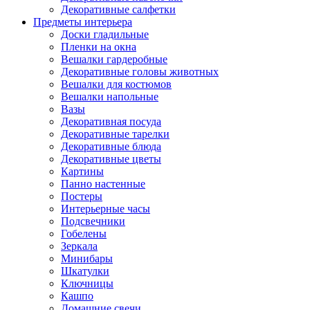
Декоративные салфетки
Предметы интерьера
Доски гладильные
Пленки на окна
Вешалки гардеробные
Декоративные головы животных
Вешалки для костюмов
Вешалки напольные
Вазы
Декоративная посуда
Декоративные тарелки
Декоративные блюда
Декоративные цветы
Картины
Панно настенные
Постеры
Интерьерные часы
Подсвечники
Гобелены
Зеркала
Минибары
Шкатулки
Ключницы
Кашпо
Домашние свечи