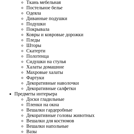
Ткань мебельная
Постельное белье
Одеяла
Диванные подушки
Подушки
Покрывала
Ковры и ковровые дорожки
Пледы
Шторы
Скатерти
Полотенца
Сидушки на стулья
Халаты домашние
Махровые халаты
Фартуки
Декоративные наволочки
Декоративные салфетки
Предметы интерьера
Доски гладильные
Пленки на окна
Вешалки гардеробные
Декоративные головы животных
Вешалки для костюмов
Вешалки напольные
Вазы