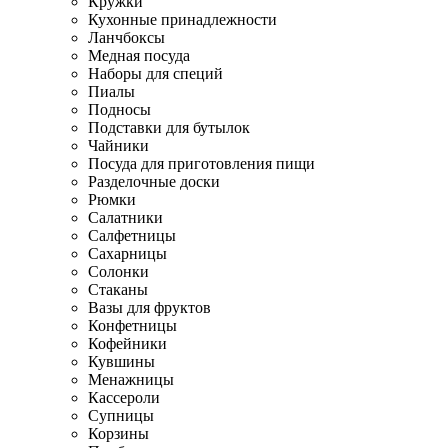
Кружки
Кухонные принадлежности
Ланчбоксы
Медная посуда
Наборы для специй
Пиалы
Подносы
Подставки для бутылок
Чайники
Посуда для приготовления пищи
Разделочные доски
Рюмки
Салатники
Салфетницы
Сахарницы
Солонки
Стаканы
Вазы для фруктов
Конфетницы
Кофейники
Кувшины
Менажницы
Кассероли
Супницы
Корзины