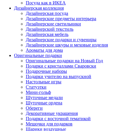
Посуда как в ИКЕА
Дизайнерская коллекция
Дизайнерская посуда
Дизайнерские предметы интерьера
Дизайнерские светильники
Дизайнерский текстиль
Дизайнерская мебель
Дизайнерские подарки и сувениры
Дизайнерские шкуры и меховые изделия
Ароматы для дома
Оригинальные подарки
Оригинальные подарки на Новый Год
Подарки с кристаллами Сваровски
Подарочные наборы
Подарки учителю на выпускной
Настольные игры
Статуэтки
Мини-гольф
Шуточные медали
Шуточные ордена
Обереги
Декоративные украшения
Подарки с восточной тематикой
Мешочки для подарков
Шарики воздушные