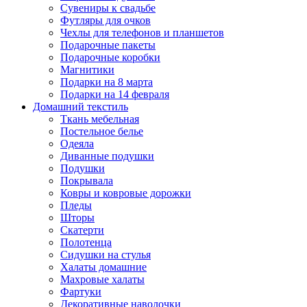
Сувениры к свадьбе
Футляры для очков
Чехлы для телефонов и планшетов
Подарочные пакеты
Подарочные коробки
Магнитики
Подарки на 8 марта
Подарки на 14 февраля
Домашний текстиль
Ткань мебельная
Постельное белье
Одеяла
Диванные подушки
Подушки
Покрывала
Ковры и ковровые дорожки
Пледы
Шторы
Скатерти
Полотенца
Сидушки на стулья
Халаты домашние
Махровые халаты
Фартуки
Декоративные наволочки