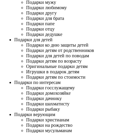
Подарки мужу
Подарки любимому
Подарки другу
Подарки для брата
Подарки папе
Подарки отцу
Подарки дедушке
Подарки для детей
Подарки ко дню защиты детей
Подарки детям от родственников
Подарки для детей по поводам
Подарки детям по возрасту
Оригинальные подарки детям
Игрушки в подарок детям
Подарки детям по стоимости
Подарки по интересам
Подарки госслужащему
Подарки домохозяйке
Подарки дачнику
Подарки шахматисту
Подарки рыбаку
Подарки верующим
Подарки христианам
Подарки на рождество
Подарки мусульманам