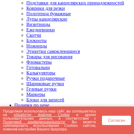
Подставки для канцелярских принадлежностей
Коврики для резки
Полотенца бумажные
Лупы канцелярские
Визитницы
Ежедневники
Скотчи
Блокноты
Ножницы
Этикетки самоклеющиеся
Товары для рисования
Фломастеры
Готовальни
Калькуляторы
Ручки подарочные
Шариковые ручки
Гелевые ручки
Маркеры
Блоки для записей
Подарки по цене
Подарки от 5000 рублей
Продолжая использовать наш сайт, вы соглашаетесь
на
обработку файлов Cookie
и других
Подарки до 5000 рублей
пользовательских данных, в соответствии с
Согласен
Подарки до 3000 рублей
Политикой конфиденциальности
. Вы можете
заблокировать использование Cookies сайтом,
Подарки до 2000 рублей
изменив настройки Вашего браузера.
Подарки до 1000 рублей