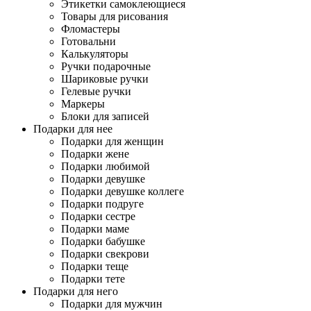
Этикетки самоклеющиеся
Товары для рисования
Фломастеры
Готовальни
Калькуляторы
Ручки подарочные
Шариковые ручки
Гелевые ручки
Маркеры
Блоки для записей
Подарки для нее
Подарки для женщин
Подарки жене
Подарки любимой
Подарки девушке
Подарки девушке коллеге
Подарки подруге
Подарки сестре
Подарки маме
Подарки бабушке
Подарки свекрови
Подарки теще
Подарки тете
Подарки для него
Подарки для мужчин