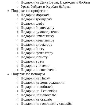
Подарки на День Веры, Надежды и Любви
Ураза-байрам и Курбан-байрам
Подарки по профессии
Подарки морякам
Подарки трейдерам
Подарки шефу
Подарки бизнесмену
Подарки руководителю
Подарки начальнику
Подарки начальнице
Подарки директору
Подарки боссу
Подарки бухгалтеру
Подарки юристу
Подарки врачу
Подарки учителю
Подарки воспитателю
Подарки по поводам
Подарки на Пасху
Подарки на день рождения
Подарки на юбилей
Подарки на 1 сентября
Подарки на новоселье
Подарки на свадьбу
Подарки на годовщину свадьбы