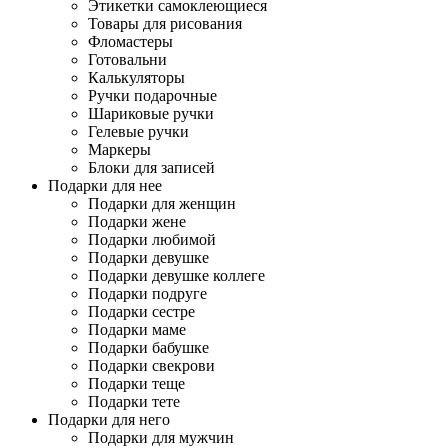
Этикетки самоклеющиеся
Товары для рисования
Фломастеры
Готовальни
Калькуляторы
Ручки подарочные
Шариковые ручки
Гелевые ручки
Маркеры
Блоки для записей
Подарки для нее
Подарки для женщин
Подарки жене
Подарки любимой
Подарки девушке
Подарки девушке коллеге
Подарки подруге
Подарки сестре
Подарки маме
Подарки бабушке
Подарки свекрови
Подарки теще
Подарки тете
Подарки для него
Подарки для мужчин