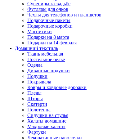
Сувениры к свадьбе
Футляры для очков
Чехлы для телефонов и планшетов
Подарочные пакеты
Подарочные коробки
Магнитики
Подарки на 8 марта
Подарки на 14 февраля
Домашний текстиль
Ткань мебельная
Постельное белье
Одеяла
Диванные подушки
Подушки
Покрывала
Ковры и ковровые дорожки
Пледы
Шторы
Скатерти
Полотенца
Сидушки на стулья
Халаты домашние
Махровые халаты
Фартуки
Декоративные наволочки