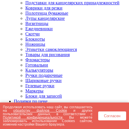
Подставки для канцелярских принадлежностей
Коврики для резки
Полотенца бумажные
Лупы канцелярские
Визитницы
Ежедневники
Скотчи
Блокноты
Ножницы
Этикетки самоклеющиеся
Товары для рисования
Фломастеры
Готовальни
Калькуляторы
Ручки подарочные
Шариковые ручки
Гелевые ручки
Маркеры
Блоки для записей
Подарки по цене
Подарки от 5000 рублей
Продолжая использовать наш сайт, вы соглашаетесь
на
обработку файлов Cookie
и других
Подарки до 5000 рублей
пользовательских данных, в соответствии с
Согласен
Подарки до 3000 рублей
Политикой конфиденциальности
. Вы можете
заблокировать использование Cookies сайтом,
Подарки до 2000 рублей
изменив настройки Вашего браузера.
Подарки до 1000 рублей