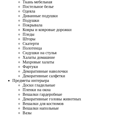
Ткань мебельная
Постельное белье
Одеяла
Диванные подушки
Подушки
Покрывала
Ковры и ковровые дорожки
Пледы
Шторы
Скатерти
Полотенца
Сидушки на стулья
Халаты домашние
Махровые халаты
Фартуки
Декоративные наволочки
Декоративные салфетки
Предметы интерьера
Доски гладильные
Пленки на окна
Вешалки гардеробные
Декоративные головы животных
Вешалки для костюмов
Вешалки напольные
Вазы