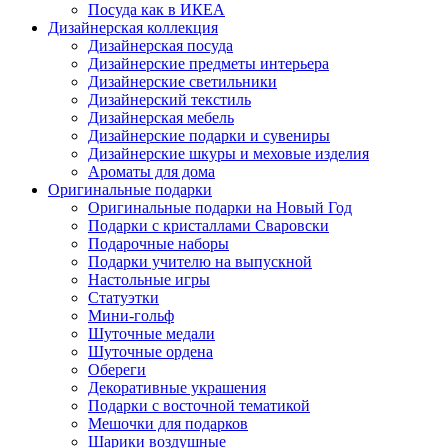
Посуда как в ИКЕА
Дизайнерская коллекция
Дизайнерская посуда
Дизайнерские предметы интерьера
Дизайнерские светильники
Дизайнерский текстиль
Дизайнерская мебель
Дизайнерские подарки и сувениры
Дизайнерские шкуры и меховые изделия
Ароматы для дома
Оригинальные подарки
Оригинальные подарки на Новый Год
Подарки с кристаллами Сваровски
Подарочные наборы
Подарки учителю на выпускной
Настольные игры
Статуэтки
Мини-гольф
Шуточные медали
Шуточные ордена
Обереги
Декоративные украшения
Подарки с восточной тематикой
Мешочки для подарков
Шарики воздушные