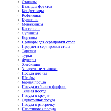
Стаканы
Вазы для фруктов
Конфетницы
Кофейники
Кувшины
Менажницы
Кассероли
Супницы
Корзины
Приборы для сервировки стола
Предметы сервировки стола
Тарелки
Турки
Фужеры
Хлебницы
Заварочные чайники
Посуда для чая
Штофы
Барная посуда
Посуда из белого фарфора
Темная посуда
Посуда в кредит
Однотонная посуда
Посуда в рассрочку
Пластиковая посуда