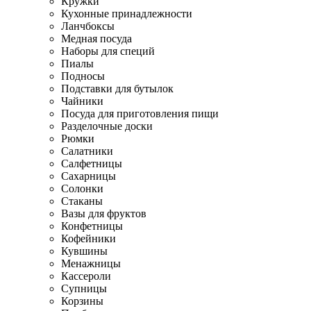
Кружки
Кухонные принадлежности
Ланчбоксы
Медная посуда
Наборы для специй
Пиалы
Подносы
Подставки для бутылок
Чайники
Посуда для приготовления пищи
Разделочные доски
Рюмки
Салатники
Салфетницы
Сахарницы
Солонки
Стаканы
Вазы для фруктов
Конфетницы
Кофейники
Кувшины
Менажницы
Кассероли
Супницы
Корзины