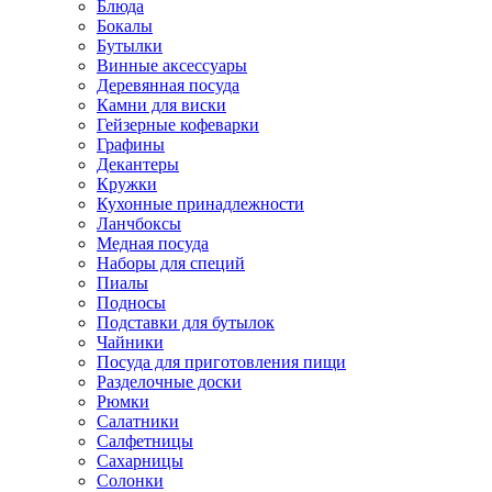
Блюда
Бокалы
Бутылки
Винные аксессуары
Деревянная посуда
Камни для виски
Гейзерные кофеварки
Графины
Декантеры
Кружки
Кухонные принадлежности
Ланчбоксы
Медная посуда
Наборы для специй
Пиалы
Подносы
Подставки для бутылок
Чайники
Посуда для приготовления пищи
Разделочные доски
Рюмки
Салатники
Салфетницы
Сахарницы
Солонки