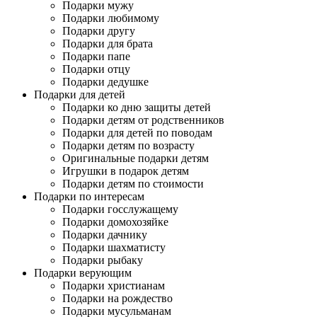
Подарки мужу
Подарки любимому
Подарки другу
Подарки для брата
Подарки папе
Подарки отцу
Подарки дедушке
Подарки для детей
Подарки ко дню защиты детей
Подарки детям от родственников
Подарки для детей по поводам
Подарки детям по возрасту
Оригинальные подарки детям
Игрушки в подарок детям
Подарки детям по стоимости
Подарки по интересам
Подарки госслужащему
Подарки домохозяйке
Подарки дачнику
Подарки шахматисту
Подарки рыбаку
Подарки верующим
Подарки христианам
Подарки на рождество
Подарки мусульманам