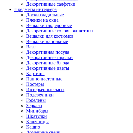
Декоративные салфетки
Предметы интерьера
Доски гладильные
Пленки на окна
Вешалки гардеробные
Декоративные головы животных
Вешалки для костюмов
Вешалки напольные
Вазы
Декоративная посуда
Декоративные тарелки
Декоративные блюда
Декоративные цветы
Картины
Панно настенные
Постеры
Интерьерные часы
Подсвечники
Гобелены
Зеркала
Минибары
Шкатулки
Ключницы
Кашпо
Домашние свечи