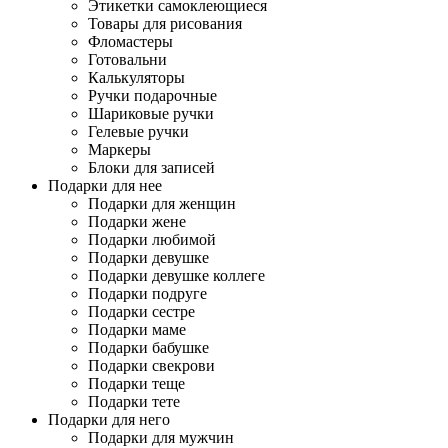
Этикетки самоклеющиеся
Товары для рисования
Фломастеры
Готовальни
Калькуляторы
Ручки подарочные
Шариковые ручки
Гелевые ручки
Маркеры
Блоки для записей
Подарки для нее
Подарки для женщин
Подарки жене
Подарки любимой
Подарки девушке
Подарки девушке коллеге
Подарки подруге
Подарки сестре
Подарки маме
Подарки бабушке
Подарки свекрови
Подарки теще
Подарки тете
Подарки для него
Подарки для мужчин