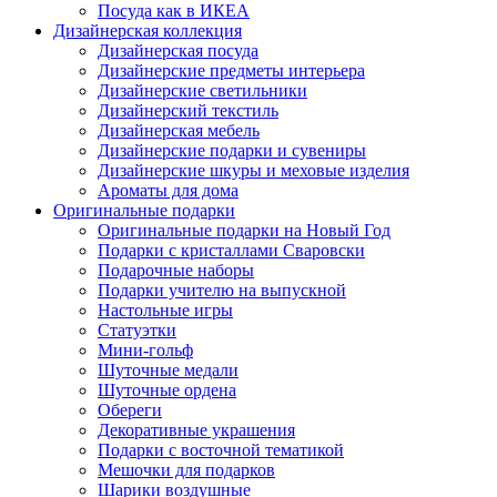
Посуда как в ИКЕА
Дизайнерская коллекция
Дизайнерская посуда
Дизайнерские предметы интерьера
Дизайнерские светильники
Дизайнерский текстиль
Дизайнерская мебель
Дизайнерские подарки и сувениры
Дизайнерские шкуры и меховые изделия
Ароматы для дома
Оригинальные подарки
Оригинальные подарки на Новый Год
Подарки с кристаллами Сваровски
Подарочные наборы
Подарки учителю на выпускной
Настольные игры
Статуэтки
Мини-гольф
Шуточные медали
Шуточные ордена
Обереги
Декоративные украшения
Подарки с восточной тематикой
Мешочки для подарков
Шарики воздушные