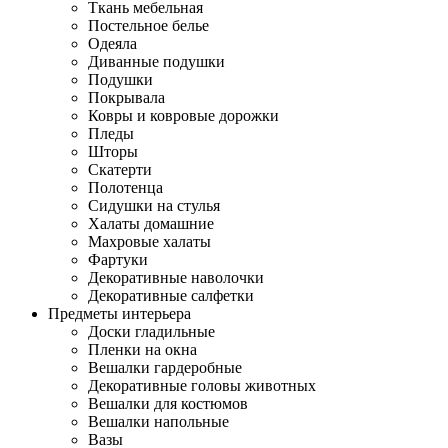
Ткань мебельная
Постельное белье
Одеяла
Диванные подушки
Подушки
Покрывала
Ковры и ковровые дорожки
Пледы
Шторы
Скатерти
Полотенца
Сидушки на стулья
Халаты домашние
Махровые халаты
Фартуки
Декоративные наволочки
Декоративные салфетки
Предметы интерьера
Доски гладильные
Пленки на окна
Вешалки гардеробные
Декоративные головы животных
Вешалки для костюмов
Вешалки напольные
Вазы