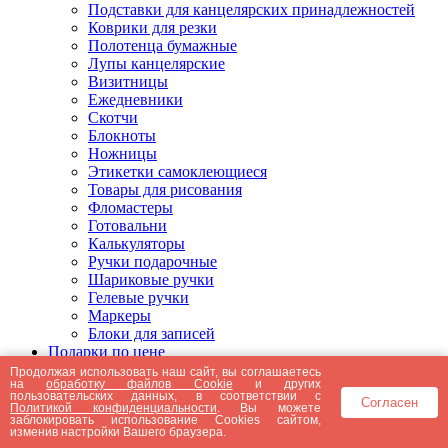
Подставки для канцелярских принадлежностей
Коврики для резки
Полотенца бумажные
Лупы канцелярские
Визитницы
Ежедневники
Скотчи
Блокноты
Ножницы
Этикетки самоклеющиеся
Товары для рисования
Фломастеры
Готовальни
Калькуляторы
Ручки подарочные
Шариковые ручки
Гелевые ручки
Маркеры
Блоки для записей
Подарки по цене
Подарки от 5000 рублей
Продолжая использовать наш сайт, вы соглашаетесь
на
обработку файлов Cookie
и других
Подарки до 5000 рублей
пользовательских данных, в соответствии с
Согласен
Подарки до 3000 рублей
Политикой конфиденциальности
. Вы можете
заблокировать использование Cookies сайтом,
Подарки до 2000 рублей
изменив настройки Вашего браузера.
Подарки до 1000 рублей