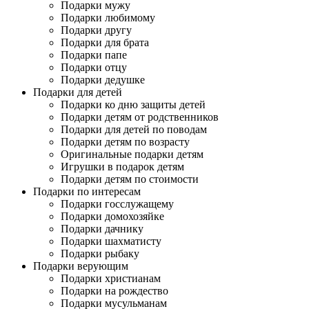
Подарки мужу
Подарки любимому
Подарки другу
Подарки для брата
Подарки папе
Подарки отцу
Подарки дедушке
Подарки для детей
Подарки ко дню защиты детей
Подарки детям от родственников
Подарки для детей по поводам
Подарки детям по возрасту
Оригинальные подарки детям
Игрушки в подарок детям
Подарки детям по стоимости
Подарки по интересам
Подарки госслужащему
Подарки домохозяйке
Подарки дачнику
Подарки шахматисту
Подарки рыбаку
Подарки верующим
Подарки христианам
Подарки на рождество
Подарки мусульманам