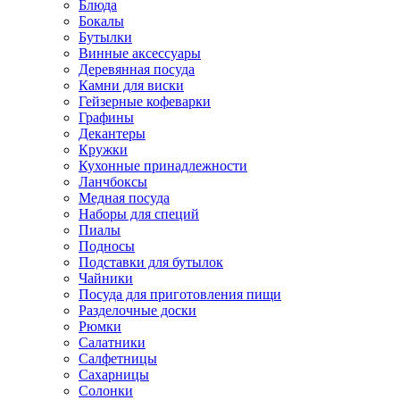
Блюда
Бокалы
Бутылки
Винные аксессуары
Деревянная посуда
Камни для виски
Гейзерные кофеварки
Графины
Декантеры
Кружки
Кухонные принадлежности
Ланчбоксы
Медная посуда
Наборы для специй
Пиалы
Подносы
Подставки для бутылок
Чайники
Посуда для приготовления пищи
Разделочные доски
Рюмки
Салатники
Салфетницы
Сахарницы
Солонки