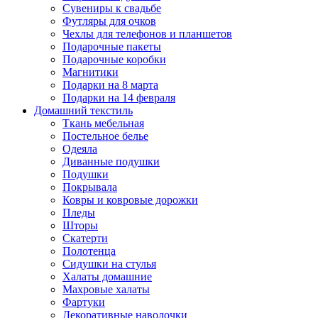
Сувениры к свадьбе
Футляры для очков
Чехлы для телефонов и планшетов
Подарочные пакеты
Подарочные коробки
Магнитики
Подарки на 8 марта
Подарки на 14 февраля
Домашний текстиль
Ткань мебельная
Постельное белье
Одеяла
Диванные подушки
Подушки
Покрывала
Ковры и ковровые дорожки
Пледы
Шторы
Скатерти
Полотенца
Сидушки на стулья
Халаты домашние
Махровые халаты
Фартуки
Декоративные наволочки