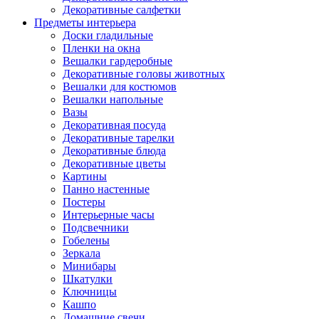
Декоративные салфетки
Предметы интерьера
Доски гладильные
Пленки на окна
Вешалки гардеробные
Декоративные головы животных
Вешалки для костюмов
Вешалки напольные
Вазы
Декоративная посуда
Декоративные тарелки
Декоративные блюда
Декоративные цветы
Картины
Панно настенные
Постеры
Интерьерные часы
Подсвечники
Гобелены
Зеркала
Минибары
Шкатулки
Ключницы
Кашпо
Домашние свечи