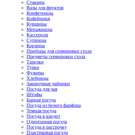
Стаканы
Вазы для фруктов
Конфетницы
Кофейники
Кувшины
Менажницы
Кассероли
Супницы
Корзины
Приборы для сервировки стола
Предметы сервировки стола
Тарелки
Турки
Фужеры
Хлебницы
Заварочные чайники
Посуда для чая
Штофы
Барная посуда
Посуда из белого фарфора
Темная посуда
Посуда в кредит
Однотонная посуда
Посуда в рассрочку
Пластиковая посуда