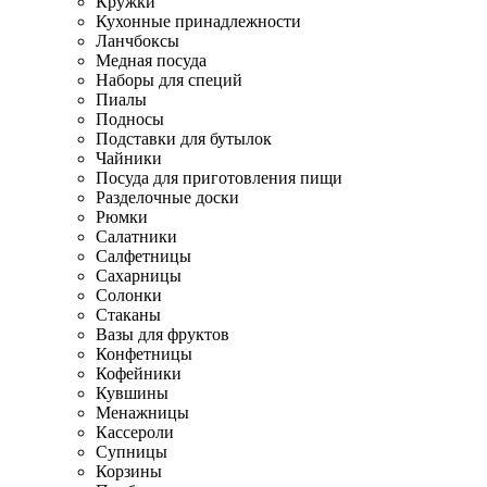
Кружки
Кухонные принадлежности
Ланчбоксы
Медная посуда
Наборы для специй
Пиалы
Подносы
Подставки для бутылок
Чайники
Посуда для приготовления пищи
Разделочные доски
Рюмки
Салатники
Салфетницы
Сахарницы
Солонки
Стаканы
Вазы для фруктов
Конфетницы
Кофейники
Кувшины
Менажницы
Кассероли
Супницы
Корзины