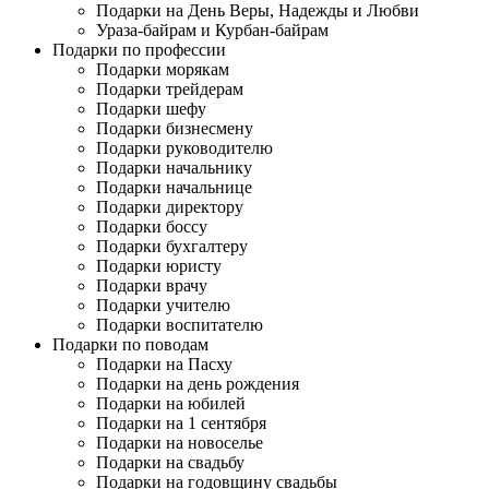
Подарки на День Веры, Надежды и Любви
Ураза-байрам и Курбан-байрам
Подарки по профессии
Подарки морякам
Подарки трейдерам
Подарки шефу
Подарки бизнесмену
Подарки руководителю
Подарки начальнику
Подарки начальнице
Подарки директору
Подарки боссу
Подарки бухгалтеру
Подарки юристу
Подарки врачу
Подарки учителю
Подарки воспитателю
Подарки по поводам
Подарки на Пасху
Подарки на день рождения
Подарки на юбилей
Подарки на 1 сентября
Подарки на новоселье
Подарки на свадьбу
Подарки на годовщину свадьбы