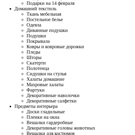
Подарки на 14 февраля
Домашний текстиль
Ткань мебельная
Постельное белье
Одеяла
Диванные подушки
Подушки
Покрывала
Ковры и ковровые дорожки
Пледы
Шторы
Скатерти
Полотенца
Сидушки на стулья
Халаты домашние
Махровые халаты
Фартуки
Декоративные наволочки
Декоративные салфетки
Предметы интерьера
Доски гладильные
Пленки на окна
Вешалки гардеробные
Декоративные головы животных
Вешалки для костюмов