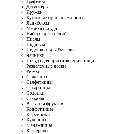
Графины
Декантеры
Кружки
Кухонные принадлежности
Ланчбоксы
Медная посуда
Наборы для специй
Пиалы
Подносы
Подставки для бутылок
Чайники
Посуда для приготовления пищи
Разделочные доски
Рюмки
Салатники
Салфетницы
Сахарницы
Солонки
Стаканы
Вазы для фруктов
Конфетницы
Кофейники
Кувшины
Менажницы
Кассероли