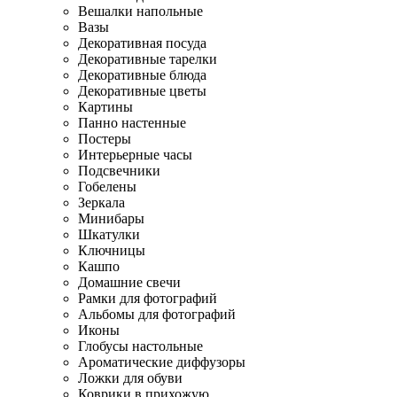
Вешалки напольные
Вазы
Декоративная посуда
Декоративные тарелки
Декоративные блюда
Декоративные цветы
Картины
Панно настенные
Постеры
Интерьерные часы
Подсвечники
Гобелены
Зеркала
Минибары
Шкатулки
Ключницы
Кашпо
Домашние свечи
Рамки для фотографий
Альбомы для фотографий
Иконы
Глобусы настольные
Ароматические диффузоры
Ложки для обуви
Коврики в прихожую