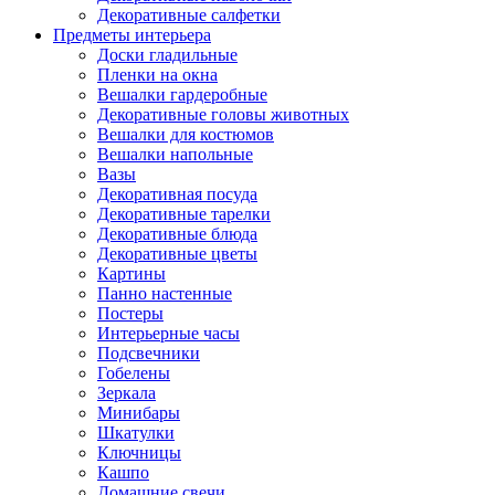
Декоративные салфетки
Предметы интерьера
Доски гладильные
Пленки на окна
Вешалки гардеробные
Декоративные головы животных
Вешалки для костюмов
Вешалки напольные
Вазы
Декоративная посуда
Декоративные тарелки
Декоративные блюда
Декоративные цветы
Картины
Панно настенные
Постеры
Интерьерные часы
Подсвечники
Гобелены
Зеркала
Минибары
Шкатулки
Ключницы
Кашпо
Домашние свечи