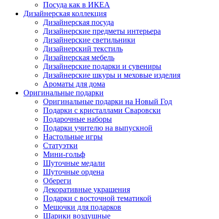
Посуда как в ИКЕА
Дизайнерская коллекция
Дизайнерская посуда
Дизайнерские предметы интерьера
Дизайнерские светильники
Дизайнерский текстиль
Дизайнерская мебель
Дизайнерские подарки и сувениры
Дизайнерские шкуры и меховые изделия
Ароматы для дома
Оригинальные подарки
Оригинальные подарки на Новый Год
Подарки с кристаллами Сваровски
Подарочные наборы
Подарки учителю на выпускной
Настольные игры
Статуэтки
Мини-гольф
Шуточные медали
Шуточные ордена
Обереги
Декоративные украшения
Подарки с восточной тематикой
Мешочки для подарков
Шарики воздушные