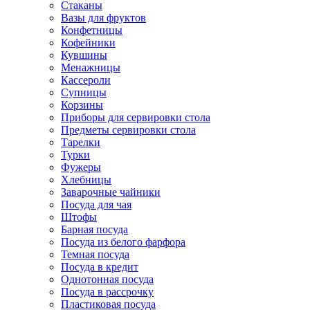
Стаканы
Вазы для фруктов
Конфетницы
Кофейники
Кувшины
Менажницы
Кассероли
Супницы
Корзины
Приборы для сервировки стола
Предметы сервировки стола
Тарелки
Турки
Фужеры
Хлебницы
Заварочные чайники
Посуда для чая
Штофы
Барная посуда
Посуда из белого фарфора
Темная посуда
Посуда в кредит
Однотонная посуда
Посуда в рассрочку
Пластиковая посуда