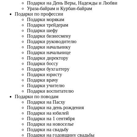
Подарки на День Веры, Надежды и Любви
Ураза-байрам и Курбан-байрам
Подарки по профессии
Подарки морякам
Подарки трейдерам
Подарки шефу
Подарки бизнесмену
Подарки руководителю
Подарки начальнику
Подарки начальнице
Подарки директору
Подарки боссу
Подарки бухгалтеру
Подарки юристу
Подарки врачу
Подарки учителю
Подарки воспитателю
Подарки по поводам
Подарки на Пасху
Подарки на день рождения
Подарки на юбилей
Подарки на 1 сентября
Подарки на новоселье
Подарки на свадьбу
Подарки на годовщину свадьбы