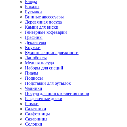
Блюда
Бокалы
Бутылки
Винные аксессуары
Деревянная посуда
Камни для виски
Гейзерные кофеварки
Графины
Декантеры
Кружки
Кухонные принадлежности
Ланчбоксы
Медная посуда
Наборы для специй
Пиалы
Подносы
Подставки для бутылок
Чайники
Посуда для приготовления пищи
Разделочные доски
Рюмки
Салатники
Салфетницы
Сахарницы
Солонки