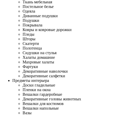
Ткань мебельная
Постельное белье
Одеяла
Диванные подушки
Подушки
Покрывала
Ковры и ковровые дорожки
Пледы
Шторы
Скатерти
Полотенца
Сидушки на стулья
Халаты домашние
Махровые халаты
Фартуки
Декоративные наволочки
Декоративные салфетки
Предметы интерьера
Доски гладильные
Пленки на окна
Вешалки гардеробные
Декоративные головы животных
Вешалки для костюмов
Вешалки напольные
Вазы