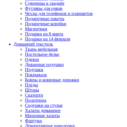
Сувениры к свадьбе
Футляры для очков
Чехлы для телефонов и планшетов
Подарочные пакеты
Подарочные коробки
Магнитики
Подарки на 8 марта
Подарки на 14 февраля
Домашний текстиль
Ткань мебельная
Постельное белье
Одеяла
Диванные подушки
Подушки
Покрывала
Ковры и ковровые дорожки
Пледы
Шторы
Скатерти
Полотенца
Сидушки на стулья
Халаты домашние
Махровые халаты
Фартуки
Декоративные наволочки