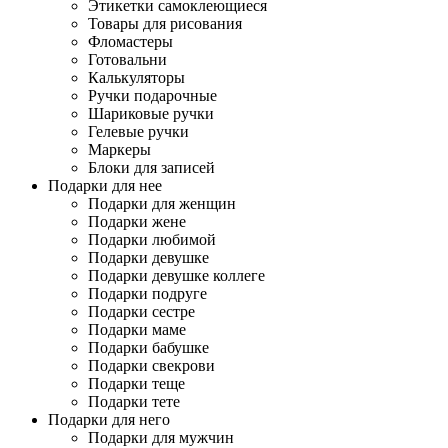
Этикетки самоклеющиеся
Товары для рисования
Фломастеры
Готовальни
Калькуляторы
Ручки подарочные
Шариковые ручки
Гелевые ручки
Маркеры
Блоки для записей
Подарки для нее
Подарки для женщин
Подарки жене
Подарки любимой
Подарки девушке
Подарки девушке коллеге
Подарки подруге
Подарки сестре
Подарки маме
Подарки бабушке
Подарки свекрови
Подарки теще
Подарки тете
Подарки для него
Подарки для мужчин