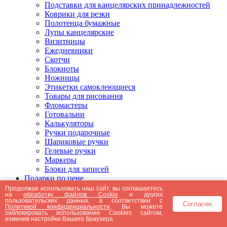
Подставки для канцелярских принадлежностей
Коврики для резки
Полотенца бумажные
Лупы канцелярские
Визитницы
Ежедневники
Скотчи
Блокноты
Ножницы
Этикетки самоклеющиеся
Товары для рисования
Фломастеры
Готовальни
Калькуляторы
Ручки подарочные
Шариковые ручки
Гелевые ручки
Маркеры
Блоки для записей
Подарки по цене
Подарки от 5000 рублей
Продолжая использовать наш сайт, вы соглашаетесь
на
обработку файлов Cookie
и других
Подарки до 5000 рублей
пользовательских данных, в соответствии с
Согласен
Подарки до 3000 рублей
Политикой конфиденциальности
. Вы можете
заблокировать использование Cookies сайтом,
Подарки до 2000 рублей
изменив настройки Вашего браузера.
Подарки до 1000 рублей