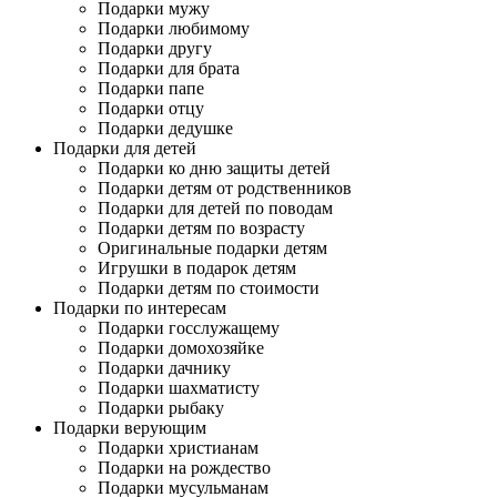
Подарки мужу
Подарки любимому
Подарки другу
Подарки для брата
Подарки папе
Подарки отцу
Подарки дедушке
Подарки для детей
Подарки ко дню защиты детей
Подарки детям от родственников
Подарки для детей по поводам
Подарки детям по возрасту
Оригинальные подарки детям
Игрушки в подарок детям
Подарки детям по стоимости
Подарки по интересам
Подарки госслужащему
Подарки домохозяйке
Подарки дачнику
Подарки шахматисту
Подарки рыбаку
Подарки верующим
Подарки христианам
Подарки на рождество
Подарки мусульманам