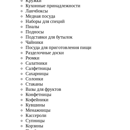
Кружки
Кухонные принадлежности
Ланчбоксы
Медная посуда
Наборы для специй
Пиалы
Подносы
Подставки для бутылок
Чайники
Посуда для приготовления пищи
Разделочные доски
Рюмки
Салатники
Салфетницы
Сахарницы
Солонки
Стаканы
Вазы для фруктов
Конфетницы
Кофейники
Кувшины
Менажницы
Кассероли
Супницы
Корзины