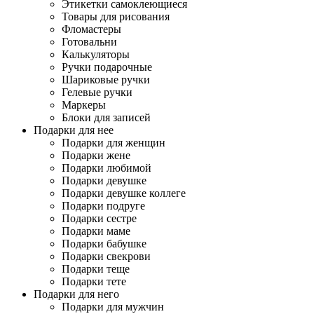
Этикетки самоклеющиеся
Товары для рисования
Фломастеры
Готовальни
Калькуляторы
Ручки подарочные
Шариковые ручки
Гелевые ручки
Маркеры
Блоки для записей
Подарки для нее
Подарки для женщин
Подарки жене
Подарки любимой
Подарки девушке
Подарки девушке коллеге
Подарки подруге
Подарки сестре
Подарки маме
Подарки бабушке
Подарки свекрови
Подарки теще
Подарки тете
Подарки для него
Подарки для мужчин