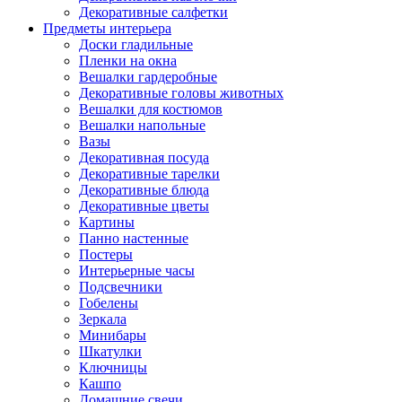
Декоративные салфетки
Предметы интерьера
Доски гладильные
Пленки на окна
Вешалки гардеробные
Декоративные головы животных
Вешалки для костюмов
Вешалки напольные
Вазы
Декоративная посуда
Декоративные тарелки
Декоративные блюда
Декоративные цветы
Картины
Панно настенные
Постеры
Интерьерные часы
Подсвечники
Гобелены
Зеркала
Минибары
Шкатулки
Ключницы
Кашпо
Домашние свечи