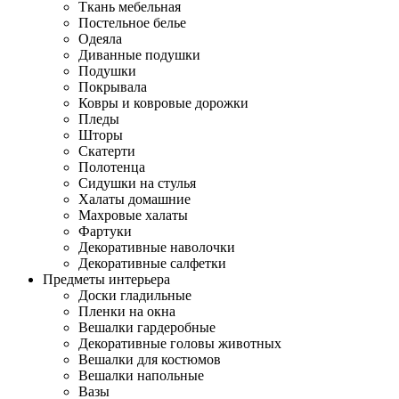
Ткань мебельная
Постельное белье
Одеяла
Диванные подушки
Подушки
Покрывала
Ковры и ковровые дорожки
Пледы
Шторы
Скатерти
Полотенца
Сидушки на стулья
Халаты домашние
Махровые халаты
Фартуки
Декоративные наволочки
Декоративные салфетки
Предметы интерьера
Доски гладильные
Пленки на окна
Вешалки гардеробные
Декоративные головы животных
Вешалки для костюмов
Вешалки напольные
Вазы