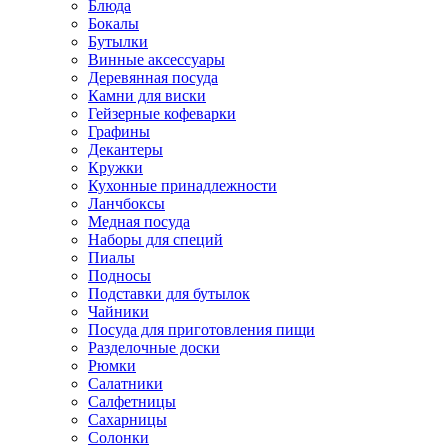
Блюда
Бокалы
Бутылки
Винные аксессуары
Деревянная посуда
Камни для виски
Гейзерные кофеварки
Графины
Декантеры
Кружки
Кухонные принадлежности
Ланчбоксы
Медная посуда
Наборы для специй
Пиалы
Подносы
Подставки для бутылок
Чайники
Посуда для приготовления пищи
Разделочные доски
Рюмки
Салатники
Салфетницы
Сахарницы
Солонки