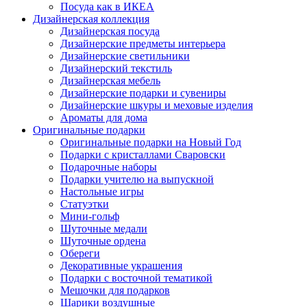
Посуда как в ИКЕА
Дизайнерская коллекция
Дизайнерская посуда
Дизайнерские предметы интерьера
Дизайнерские светильники
Дизайнерский текстиль
Дизайнерская мебель
Дизайнерские подарки и сувениры
Дизайнерские шкуры и меховые изделия
Ароматы для дома
Оригинальные подарки
Оригинальные подарки на Новый Год
Подарки с кристаллами Сваровски
Подарочные наборы
Подарки учителю на выпускной
Настольные игры
Статуэтки
Мини-гольф
Шуточные медали
Шуточные ордена
Обереги
Декоративные украшения
Подарки с восточной тематикой
Мешочки для подарков
Шарики воздушные