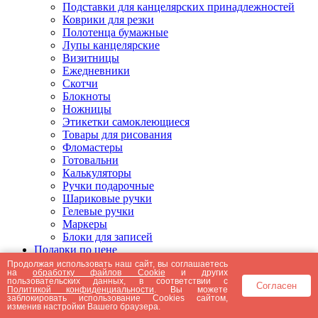
Подставки для канцелярских принадлежностей
Коврики для резки
Полотенца бумажные
Лупы канцелярские
Визитницы
Ежедневники
Скотчи
Блокноты
Ножницы
Этикетки самоклеющиеся
Товары для рисования
Фломастеры
Готовальни
Калькуляторы
Ручки подарочные
Шариковые ручки
Гелевые ручки
Маркеры
Блоки для записей
Подарки по цене
Подарки от 5000 рублей
Продолжая использовать наш сайт, вы соглашаетесь
на
обработку файлов Cookie
и других
Подарки до 5000 рублей
пользовательских данных, в соответствии с
Согласен
Подарки до 3000 рублей
Политикой конфиденциальности
. Вы можете
заблокировать использование Cookies сайтом,
Подарки до 2000 рублей
изменив настройки Вашего браузера.
Подарки до 1000 рублей