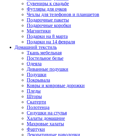
Сувениры к свадьбе
Футляры для очков
Чехлы для телефонов и планшетов
Подарочные пакеты
Подарочные коробки
Магнитики
Подарки на 8 марта
Подарки на 14 февраля
Домашний текстиль
Ткань мебельная
Постельное белье
Одеяла
Диванные подушки
Подушки
Покрывала
Ковры и ковровые дорожки
Пледы
Шторы
Скатерти
Полотенца
Сидушки на стулья
Халаты домашние
Махровые халаты
Фартуки
Декоративные наволочки