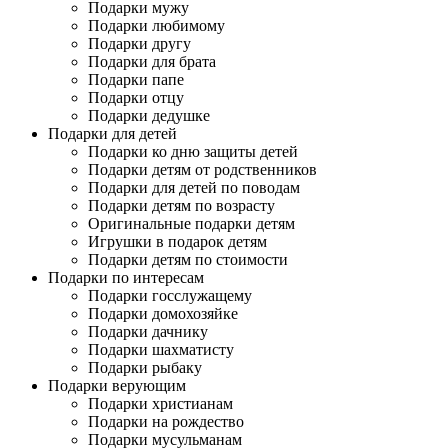
Подарки мужу
Подарки любимому
Подарки другу
Подарки для брата
Подарки папе
Подарки отцу
Подарки дедушке
Подарки для детей
Подарки ко дню защиты детей
Подарки детям от родственников
Подарки для детей по поводам
Подарки детям по возрасту
Оригинальные подарки детям
Игрушки в подарок детям
Подарки детям по стоимости
Подарки по интересам
Подарки госслужащему
Подарки домохозяйке
Подарки дачнику
Подарки шахматисту
Подарки рыбаку
Подарки верующим
Подарки христианам
Подарки на рождество
Подарки мусульманам