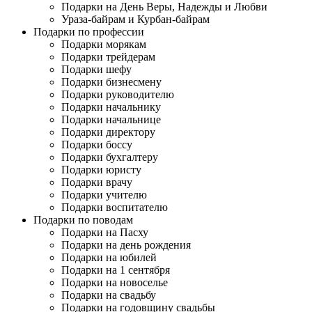
Подарки на День Веры, Надежды и Любви
Ураза-байрам и Курбан-байрам
Подарки по профессии
Подарки морякам
Подарки трейдерам
Подарки шефу
Подарки бизнесмену
Подарки руководителю
Подарки начальнику
Подарки начальнице
Подарки директору
Подарки боссу
Подарки бухгалтеру
Подарки юристу
Подарки врачу
Подарки учителю
Подарки воспитателю
Подарки по поводам
Подарки на Пасху
Подарки на день рождения
Подарки на юбилей
Подарки на 1 сентября
Подарки на новоселье
Подарки на свадьбу
Подарки на годовщину свадьбы