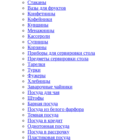
Стаканы
Вазы для фруктов
Конфетницы
Кофейники
Кувшины
Менажницы
Кассероли
Супницы
Корзины
Приборы для сервировки стола
Предметы сервировки стола
Тарелки
Турки
Фужеры
Хлебницы
Заварочные чайники
Посуда для чая
Штофы
Барная посуда
Посуда из белого фарфора
Темная посуда
Посуда в кредит
Однотонная посуда
Посуда в рассрочку
Пластиковая посуда