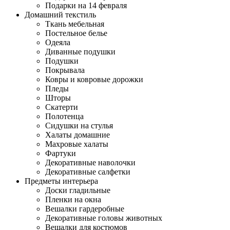
Подарки на 14 февраля
Домашний текстиль
Ткань мебельная
Постельное белье
Одеяла
Диванные подушки
Подушки
Покрывала
Ковры и ковровые дорожки
Пледы
Шторы
Скатерти
Полотенца
Сидушки на стулья
Халаты домашние
Махровые халаты
Фартуки
Декоративные наволочки
Декоративные салфетки
Предметы интерьера
Доски гладильные
Пленки на окна
Вешалки гардеробные
Декоративные головы животных
Вешалки для костюмов