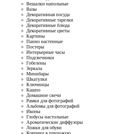
Вешалки напольные
Вазы
Декоративная посуда
Декоративные тарелки
Декоративные блюда
Декоративные цветы
Картины
Панно настенные
Постеры
Интерьерные часы
Подсвечники
Гобелены
Зеркала
Минибары
Шкатулки
Ключницы
Кашпо
Домашние свечи
Рамки для фотографий
Альбомы для фотографий
Иконы
Глобусы настольные
Ароматические диффузоры
Ложки для обуви
Коврики в прихожую