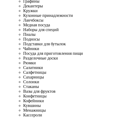
Графины
Декантеры
Кружки
Кухонные принадлежности
Ланчбоксы
Медная посуда
Наборы для специй
Пиалы
Подносы
Подставки для бутылок
Чайники
Посуда для приготовления пищи
Разделочные доски
Рюмки
Салатники
Салфетницы
Сахарницы
Солонки
Стаканы
Вазы для фруктов
Конфетницы
Кофейники
Кувшины
Менажницы
Кассероли