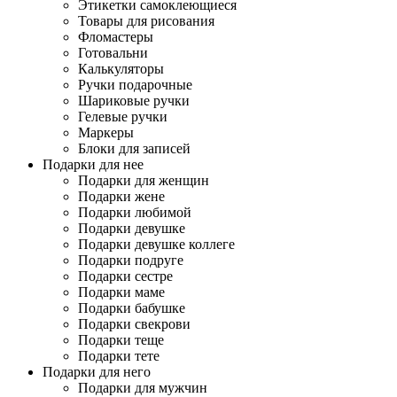
Этикетки самоклеющиеся
Товары для рисования
Фломастеры
Готовальни
Калькуляторы
Ручки подарочные
Шариковые ручки
Гелевые ручки
Маркеры
Блоки для записей
Подарки для нее
Подарки для женщин
Подарки жене
Подарки любимой
Подарки девушке
Подарки девушке коллеге
Подарки подруге
Подарки сестре
Подарки маме
Подарки бабушке
Подарки свекрови
Подарки теще
Подарки тете
Подарки для него
Подарки для мужчин