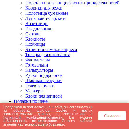
Подставки для канцелярских принадлежностей
Коврики для резки
Полотенца бумажные
Лупы канцелярские
Визитницы
Ежедневники
Скотчи
Блокноты
Ножницы
Этикетки самоклеющиеся
Товары для рисования
Фломастеры
Готовальни
Калькуляторы
Ручки подарочные
Шариковые ручки
Гелевые ручки
Маркеры
Блоки для записей
Подарки по цене
Подарки от 5000 рублей
Продолжая использовать наш сайт, вы соглашаетесь
на
обработку файлов Cookie
и других
Подарки до 5000 рублей
пользовательских данных, в соответствии с
Согласен
Подарки до 3000 рублей
Политикой конфиденциальности
. Вы можете
заблокировать использование Cookies сайтом,
Подарки до 2000 рублей
изменив настройки Вашего браузера.
Подарки до 1000 рублей