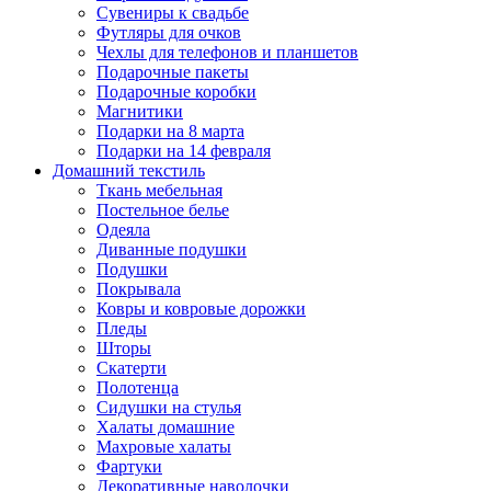
Сувениры к свадьбе
Футляры для очков
Чехлы для телефонов и планшетов
Подарочные пакеты
Подарочные коробки
Магнитики
Подарки на 8 марта
Подарки на 14 февраля
Домашний текстиль
Ткань мебельная
Постельное белье
Одеяла
Диванные подушки
Подушки
Покрывала
Ковры и ковровые дорожки
Пледы
Шторы
Скатерти
Полотенца
Сидушки на стулья
Халаты домашние
Махровые халаты
Фартуки
Декоративные наволочки