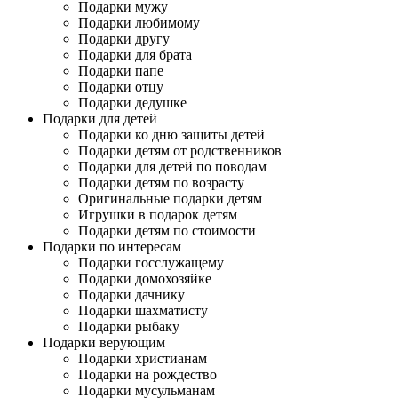
Подарки мужу
Подарки любимому
Подарки другу
Подарки для брата
Подарки папе
Подарки отцу
Подарки дедушке
Подарки для детей
Подарки ко дню защиты детей
Подарки детям от родственников
Подарки для детей по поводам
Подарки детям по возрасту
Оригинальные подарки детям
Игрушки в подарок детям
Подарки детям по стоимости
Подарки по интересам
Подарки госслужащему
Подарки домохозяйке
Подарки дачнику
Подарки шахматисту
Подарки рыбаку
Подарки верующим
Подарки христианам
Подарки на рождество
Подарки мусульманам