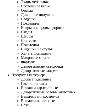
Ткань мебельная
Постельное белье
Одеяла
Диванные подушки
Подушки
Покрывала
Ковры и ковровые дорожки
Пледы
Шторы
Скатерти
Полотенца
Сидушки на стулья
Халаты домашние
Махровые халаты
Фартуки
Декоративные наволочки
Декоративные салфетки
Предметы интерьера
Доски гладильные
Пленки на окна
Вешалки гардеробные
Декоративные головы животных
Вешалки для костюмов
Вешалки напольные
Вазы