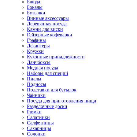
Блюда
Бокалы
Бутылки
Винные аксессуары
Деревянная посуда
Камни для виски
Гейзерные кофеварки
Графины
Декантеры
Кружки
Кухонные принадлежности
Ланчбоксы
Медная посуда
Наборы для специй
Пиалы
Подносы
Подставки для бутылок
Чайники
Посуда для приготовления пищи
Разделочные доски
Рюмки
Салатники
Салфетницы
Сахарницы
Солонки