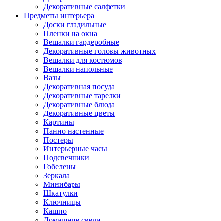
Декоративные салфетки
Предметы интерьера
Доски гладильные
Пленки на окна
Вешалки гардеробные
Декоративные головы животных
Вешалки для костюмов
Вешалки напольные
Вазы
Декоративная посуда
Декоративные тарелки
Декоративные блюда
Декоративные цветы
Картины
Панно настенные
Постеры
Интерьерные часы
Подсвечники
Гобелены
Зеркала
Минибары
Шкатулки
Ключницы
Кашпо
Домашние свечи