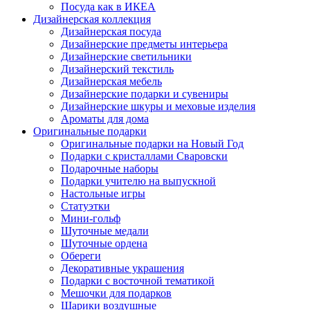
Посуда как в ИКЕА
Дизайнерская коллекция
Дизайнерская посуда
Дизайнерские предметы интерьера
Дизайнерские светильники
Дизайнерский текстиль
Дизайнерская мебель
Дизайнерские подарки и сувениры
Дизайнерские шкуры и меховые изделия
Ароматы для дома
Оригинальные подарки
Оригинальные подарки на Новый Год
Подарки с кристаллами Сваровски
Подарочные наборы
Подарки учителю на выпускной
Настольные игры
Статуэтки
Мини-гольф
Шуточные медали
Шуточные ордена
Обереги
Декоративные украшения
Подарки с восточной тематикой
Мешочки для подарков
Шарики воздушные