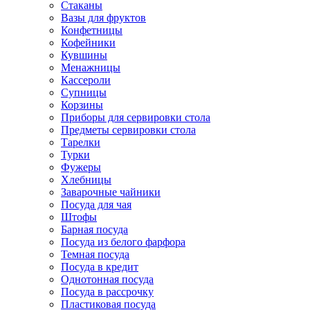
Стаканы
Вазы для фруктов
Конфетницы
Кофейники
Кувшины
Менажницы
Кассероли
Супницы
Корзины
Приборы для сервировки стола
Предметы сервировки стола
Тарелки
Турки
Фужеры
Хлебницы
Заварочные чайники
Посуда для чая
Штофы
Барная посуда
Посуда из белого фарфора
Темная посуда
Посуда в кредит
Однотонная посуда
Посуда в рассрочку
Пластиковая посуда