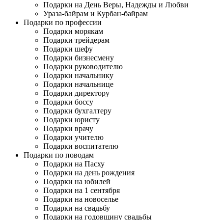
Подарки на День Веры, Надежды и Любви
Ураза-байрам и Курбан-байрам
Подарки по профессии
Подарки морякам
Подарки трейдерам
Подарки шефу
Подарки бизнесмену
Подарки руководителю
Подарки начальнику
Подарки начальнице
Подарки директору
Подарки боссу
Подарки бухгалтеру
Подарки юристу
Подарки врачу
Подарки учителю
Подарки воспитателю
Подарки по поводам
Подарки на Пасху
Подарки на день рождения
Подарки на юбилей
Подарки на 1 сентября
Подарки на новоселье
Подарки на свадьбу
Подарки на годовщину свадьбы