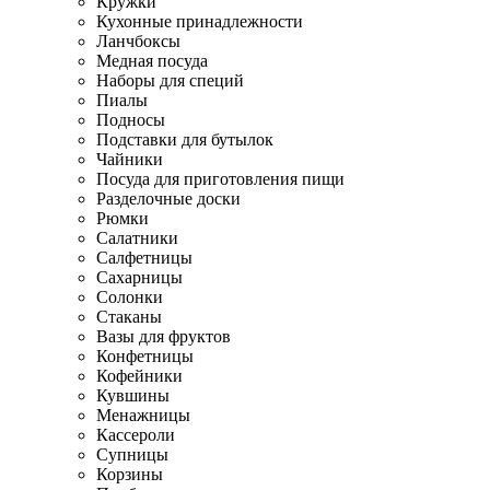
Кружки
Кухонные принадлежности
Ланчбоксы
Медная посуда
Наборы для специй
Пиалы
Подносы
Подставки для бутылок
Чайники
Посуда для приготовления пищи
Разделочные доски
Рюмки
Салатники
Салфетницы
Сахарницы
Солонки
Стаканы
Вазы для фруктов
Конфетницы
Кофейники
Кувшины
Менажницы
Кассероли
Супницы
Корзины