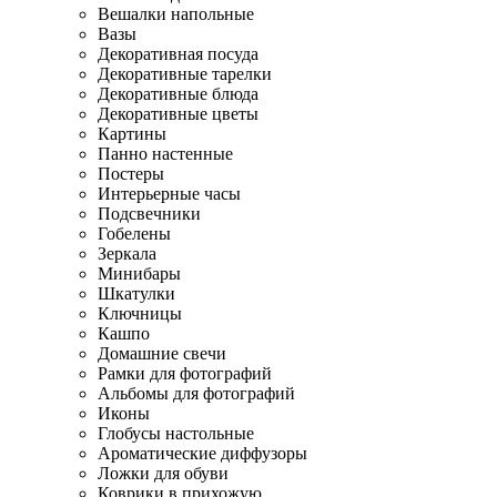
Вешалки напольные
Вазы
Декоративная посуда
Декоративные тарелки
Декоративные блюда
Декоративные цветы
Картины
Панно настенные
Постеры
Интерьерные часы
Подсвечники
Гобелены
Зеркала
Минибары
Шкатулки
Ключницы
Кашпо
Домашние свечи
Рамки для фотографий
Альбомы для фотографий
Иконы
Глобусы настольные
Ароматические диффузоры
Ложки для обуви
Коврики в прихожую