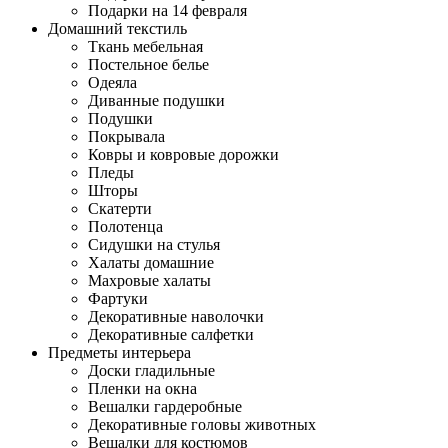
Подарки на 14 февраля
Домашний текстиль
Ткань мебельная
Постельное белье
Одеяла
Диванные подушки
Подушки
Покрывала
Ковры и ковровые дорожки
Пледы
Шторы
Скатерти
Полотенца
Сидушки на стулья
Халаты домашние
Махровые халаты
Фартуки
Декоративные наволочки
Декоративные салфетки
Предметы интерьера
Доски гладильные
Пленки на окна
Вешалки гардеробные
Декоративные головы животных
Вешалки для костюмов