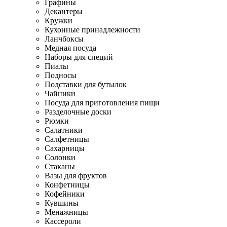
Графины
Декантеры
Кружки
Кухонные принадлежности
Ланчбоксы
Медная посуда
Наборы для специй
Пиалы
Подносы
Подставки для бутылок
Чайники
Посуда для приготовления пищи
Разделочные доски
Рюмки
Салатники
Салфетницы
Сахарницы
Солонки
Стаканы
Вазы для фруктов
Конфетницы
Кофейники
Кувшины
Менажницы
Кассероли