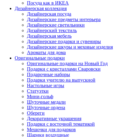
Посуда как в ИКЕА
Дизайнерская коллекция
Дизайнерская посуда
Дизайнерские предметы интерьера
Дизайнерские светильники
Дизайнерский текстиль
Дизайнерская мебель
Дизайнерские подарки и сувениры
Дизайнерские шкуры и меховые изделия
Ароматы для дома
Оригинальные подарки
Оригинальные подарки на Новый Год
Подарки с кристаллами Сваровски
Подарочные наборы
Подарки учителю на выпускной
Настольные игры
Статуэтки
Мини-гольф
Шуточные медали
Шуточные ордена
Обереги
Декоративные украшения
Подарки с восточной тематикой
Мешочки для подарков
Шарики воздушные