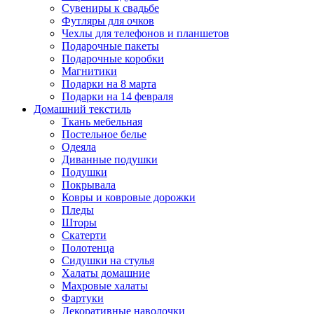
Сувениры к свадьбе
Футляры для очков
Чехлы для телефонов и планшетов
Подарочные пакеты
Подарочные коробки
Магнитики
Подарки на 8 марта
Подарки на 14 февраля
Домашний текстиль
Ткань мебельная
Постельное белье
Одеяла
Диванные подушки
Подушки
Покрывала
Ковры и ковровые дорожки
Пледы
Шторы
Скатерти
Полотенца
Сидушки на стулья
Халаты домашние
Махровые халаты
Фартуки
Декоративные наволочки