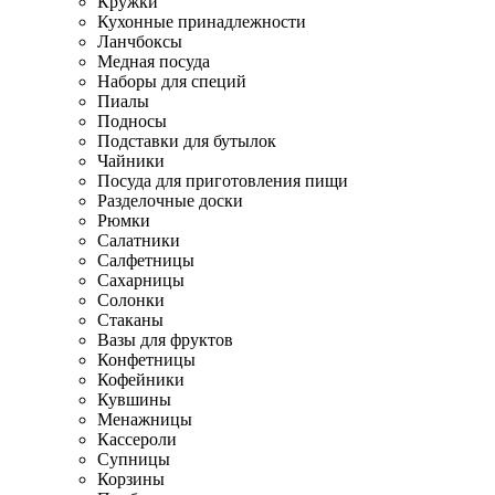
Кружки
Кухонные принадлежности
Ланчбоксы
Медная посуда
Наборы для специй
Пиалы
Подносы
Подставки для бутылок
Чайники
Посуда для приготовления пищи
Разделочные доски
Рюмки
Салатники
Салфетницы
Сахарницы
Солонки
Стаканы
Вазы для фруктов
Конфетницы
Кофейники
Кувшины
Менажницы
Кассероли
Супницы
Корзины