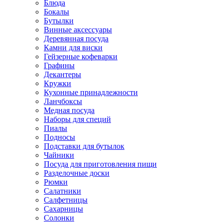
Блюда
Бокалы
Бутылки
Винные аксессуары
Деревянная посуда
Камни для виски
Гейзерные кофеварки
Графины
Декантеры
Кружки
Кухонные принадлежности
Ланчбоксы
Медная посуда
Наборы для специй
Пиалы
Подносы
Подставки для бутылок
Чайники
Посуда для приготовления пищи
Разделочные доски
Рюмки
Салатники
Салфетницы
Сахарницы
Солонки