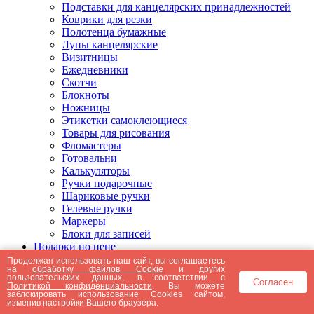
Подставки для канцелярских принадлежностей
Коврики для резки
Полотенца бумажные
Лупы канцелярские
Визитницы
Ежедневники
Скотчи
Блокноты
Ножницы
Этикетки самоклеющиеся
Товары для рисования
Фломастеры
Готовальни
Калькуляторы
Ручки подарочные
Шариковые ручки
Гелевые ручки
Маркеры
Блоки для записей
Подарки по цене
Подарки от 5000 рублей
Продолжая использовать наш сайт, вы соглашаетесь
на
обработку файлов Cookie
и других
Подарки до 5000 рублей
пользовательских данных, в соответствии с
Согласен
Подарки до 3000 рублей
Политикой конфиденциальности
. Вы можете
заблокировать использование Cookies сайтом,
Подарки до 2000 рублей
изменив настройки Вашего браузера.
Подарки до 1000 рублей