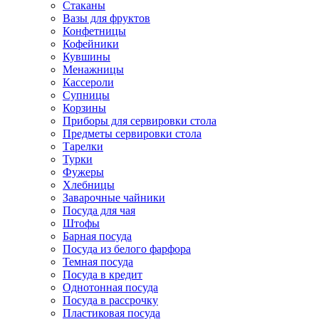
Стаканы
Вазы для фруктов
Конфетницы
Кофейники
Кувшины
Менажницы
Кассероли
Супницы
Корзины
Приборы для сервировки стола
Предметы сервировки стола
Тарелки
Турки
Фужеры
Хлебницы
Заварочные чайники
Посуда для чая
Штофы
Барная посуда
Посуда из белого фарфора
Темная посуда
Посуда в кредит
Однотонная посуда
Посуда в рассрочку
Пластиковая посуда