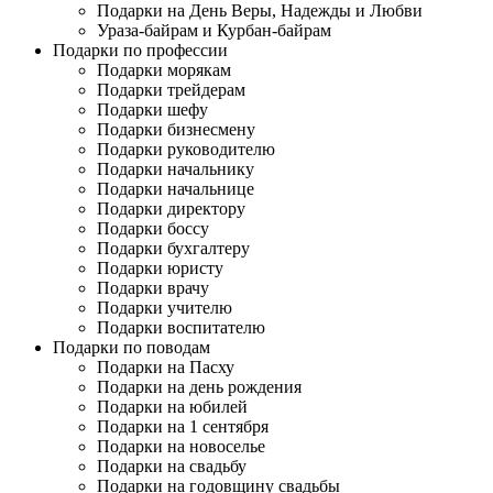
Подарки на День Веры, Надежды и Любви
Ураза-байрам и Курбан-байрам
Подарки по профессии
Подарки морякам
Подарки трейдерам
Подарки шефу
Подарки бизнесмену
Подарки руководителю
Подарки начальнику
Подарки начальнице
Подарки директору
Подарки боссу
Подарки бухгалтеру
Подарки юристу
Подарки врачу
Подарки учителю
Подарки воспитателю
Подарки по поводам
Подарки на Пасху
Подарки на день рождения
Подарки на юбилей
Подарки на 1 сентября
Подарки на новоселье
Подарки на свадьбу
Подарки на годовщину свадьбы