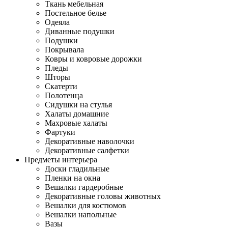
Ткань мебельная
Постельное белье
Одеяла
Диванные подушки
Подушки
Покрывала
Ковры и ковровые дорожки
Пледы
Шторы
Скатерти
Полотенца
Сидушки на стулья
Халаты домашние
Махровые халаты
Фартуки
Декоративные наволочки
Декоративные салфетки
Предметы интерьера
Доски гладильные
Пленки на окна
Вешалки гардеробные
Декоративные головы животных
Вешалки для костюмов
Вешалки напольные
Вазы