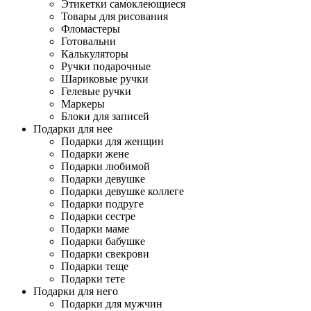
Этикетки самоклеющиеся
Товары для рисования
Фломастеры
Готовальни
Калькуляторы
Ручки подарочные
Шариковые ручки
Гелевые ручки
Маркеры
Блоки для записей
Подарки для нее
Подарки для женщин
Подарки жене
Подарки любимой
Подарки девушке
Подарки девушке коллеге
Подарки подруге
Подарки сестре
Подарки маме
Подарки бабушке
Подарки свекрови
Подарки теще
Подарки тете
Подарки для него
Подарки для мужчин