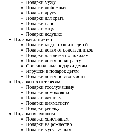
Подарки мужу
Подарки любимому
Подарки другу
Подарки для брата
Подарки папе
Подарки отцу
Подарки дедушке
Подарки для детей
Подарки ко дню защиты детей
Подарки детям от родственников
Подарки для детей по поводам
Подарки детям по возрасту
Оригинальные подарки детям
Игрушки в подарок детям
Подарки детям по стоимости
Подарки по интересам
Подарки госслужащему
Подарки домохозяйке
Подарки дачнику
Подарки шахматисту
Подарки рыбаку
Подарки верующим
Подарки христианам
Подарки на рождество
Подарки мусульманам