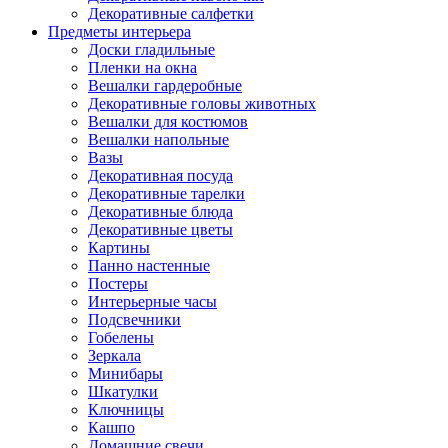
Декоративные салфетки
Предметы интерьера
Доски гладильные
Пленки на окна
Вешалки гардеробные
Декоративные головы животных
Вешалки для костюмов
Вешалки напольные
Вазы
Декоративная посуда
Декоративные тарелки
Декоративные блюда
Декоративные цветы
Картины
Панно настенные
Постеры
Интерьерные часы
Подсвечники
Гобелены
Зеркала
Минибары
Шкатулки
Ключницы
Кашпо
Домашние свечи