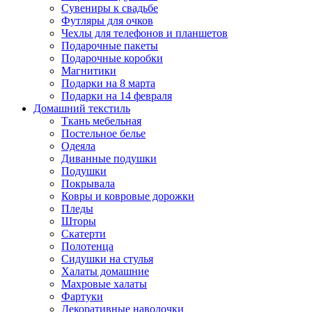
Сувениры к свадьбе
Футляры для очков
Чехлы для телефонов и планшетов
Подарочные пакеты
Подарочные коробки
Магнитики
Подарки на 8 марта
Подарки на 14 февраля
Домашний текстиль
Ткань мебельная
Постельное белье
Одеяла
Диванные подушки
Подушки
Покрывала
Ковры и ковровые дорожки
Пледы
Шторы
Скатерти
Полотенца
Сидушки на стулья
Халаты домашние
Махровые халаты
Фартуки
Декоративные наволочки