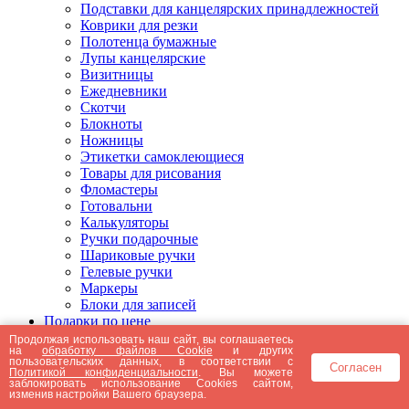
Подставки для канцелярских принадлежностей
Коврики для резки
Полотенца бумажные
Лупы канцелярские
Визитницы
Ежедневники
Скотчи
Блокноты
Ножницы
Этикетки самоклеющиеся
Товары для рисования
Фломастеры
Готовальни
Калькуляторы
Ручки подарочные
Шариковые ручки
Гелевые ручки
Маркеры
Блоки для записей
Подарки по цене
Подарки от 5000 рублей
Продолжая использовать наш сайт, вы соглашаетесь
на
обработку файлов Cookie
и других
Подарки до 5000 рублей
пользовательских данных, в соответствии с
Согласен
Подарки до 3000 рублей
Политикой конфиденциальности
. Вы можете
заблокировать использование Cookies сайтом,
Подарки до 2000 рублей
изменив настройки Вашего браузера.
Подарки до 1000 рублей