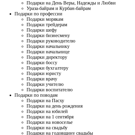
Подарки на День Веры, Надежды и Любви
Ураза-байрам и Курбан-байрам
Подарки по профессии
Подарки морякам
Подарки трейдерам
Подарки шефу
Подарки бизнесмену
Подарки руководителю
Подарки начальнику
Подарки начальнице
Подарки директору
Подарки боссу
Подарки бухгалтеру
Подарки юристу
Подарки врачу
Подарки учителю
Подарки воспитателю
Подарки по поводам
Подарки на Пасху
Подарки на день рождения
Подарки на юбилей
Подарки на 1 сентября
Подарки на новоселье
Подарки на свадьбу
Подарки на годовщину свадьбы