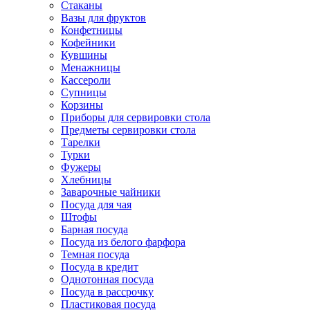
Стаканы
Вазы для фруктов
Конфетницы
Кофейники
Кувшины
Менажницы
Кассероли
Супницы
Корзины
Приборы для сервировки стола
Предметы сервировки стола
Тарелки
Турки
Фужеры
Хлебницы
Заварочные чайники
Посуда для чая
Штофы
Барная посуда
Посуда из белого фарфора
Темная посуда
Посуда в кредит
Однотонная посуда
Посуда в рассрочку
Пластиковая посуда