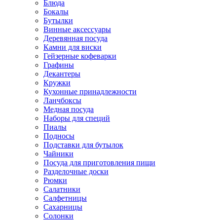
Блюда
Бокалы
Бутылки
Винные аксессуары
Деревянная посуда
Камни для виски
Гейзерные кофеварки
Графины
Декантеры
Кружки
Кухонные принадлежности
Ланчбоксы
Медная посуда
Наборы для специй
Пиалы
Подносы
Подставки для бутылок
Чайники
Посуда для приготовления пищи
Разделочные доски
Рюмки
Салатники
Салфетницы
Сахарницы
Солонки