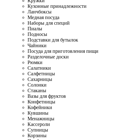
Кружки
Кухонные принадлежности
Ланчбоксы
Медная посуда
Наборы для специй
Пиалы
Подносы
Подставки для бутылок
Чайники
Посуда для приготовления пищи
Разделочные доски
Рюмки
Салатники
Салфетницы
Сахарницы
Солонки
Стаканы
Вазы для фруктов
Конфетницы
Кофейники
Кувшины
Менажницы
Кассероли
Супницы
Корзины