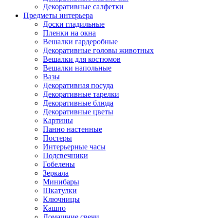
Декоративные салфетки
Предметы интерьера
Доски гладильные
Пленки на окна
Вешалки гардеробные
Декоративные головы животных
Вешалки для костюмов
Вешалки напольные
Вазы
Декоративная посуда
Декоративные тарелки
Декоративные блюда
Декоративные цветы
Картины
Панно настенные
Постеры
Интерьерные часы
Подсвечники
Гобелены
Зеркала
Минибары
Шкатулки
Ключницы
Кашпо
Домашние свечи