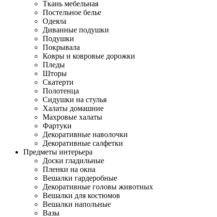
Ткань мебельная
Постельное белье
Одеяла
Диванные подушки
Подушки
Покрывала
Ковры и ковровые дорожки
Пледы
Шторы
Скатерти
Полотенца
Сидушки на стулья
Халаты домашние
Махровые халаты
Фартуки
Декоративные наволочки
Декоративные салфетки
Предметы интерьера
Доски гладильные
Пленки на окна
Вешалки гардеробные
Декоративные головы животных
Вешалки для костюмов
Вешалки напольные
Вазы