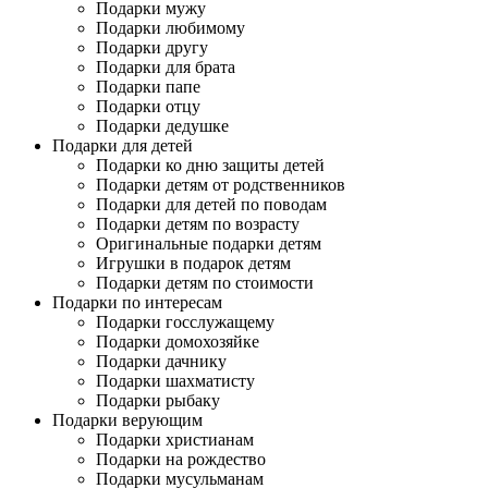
Подарки мужу
Подарки любимому
Подарки другу
Подарки для брата
Подарки папе
Подарки отцу
Подарки дедушке
Подарки для детей
Подарки ко дню защиты детей
Подарки детям от родственников
Подарки для детей по поводам
Подарки детям по возрасту
Оригинальные подарки детям
Игрушки в подарок детям
Подарки детям по стоимости
Подарки по интересам
Подарки госслужащему
Подарки домохозяйке
Подарки дачнику
Подарки шахматисту
Подарки рыбаку
Подарки верующим
Подарки христианам
Подарки на рождество
Подарки мусульманам