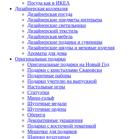
Посуда как в ИКЕА
Дизайнерская коллекция
Дизайнерская посуда
Дизайнерские предметы интерьера
Дизайнерские светильники
Дизайнерский текстиль
Дизайнерская мебель
Дизайнерские подарки и сувениры
Дизайнерские шкуры и меховые изделия
Ароматы для дома
Оригинальные подарки
Оригинальные подарки на Новый Год
Подарки с кристаллами Сваровски
Подарочные наборы
Подарки учителю на выпускной
Настольные игры
Статуэтки
Мини-гольф
Шуточные медали
Шуточные ордена
Обереги
Декоративные украшения
Подарки с восточной тематикой
Мешочки для подарков
Шарики воздушные