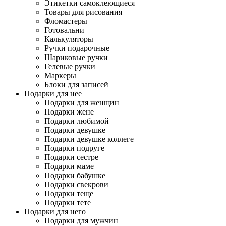
Этикетки самоклеющиеся
Товары для рисования
Фломастеры
Готовальни
Калькуляторы
Ручки подарочные
Шариковые ручки
Гелевые ручки
Маркеры
Блоки для записей
Подарки для нее
Подарки для женщин
Подарки жене
Подарки любимой
Подарки девушке
Подарки девушке коллеге
Подарки подруге
Подарки сестре
Подарки маме
Подарки бабушке
Подарки свекрови
Подарки теще
Подарки тете
Подарки для него
Подарки для мужчин