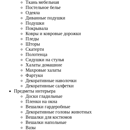
Ткань мебельная
Постельное белье
Одеяла
Диванные подушки
Подушки
Покрывала
Ковры и ковровые дорожки
Пледы
Шторы
Скатерти
Полотенца
Сидушки на стулья
Халаты домашние
Махровые халаты
Фартуки
Декоративные наволочки
Декоративные салфетки
Предметы интерьера
Доски гладильные
Пленки на окна
Вешалки гардеробные
Декоративные головы животных
Вешалки для костюмов
Вешалки напольные
Вазы