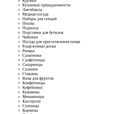
Кружки
Кухонные принадлежности
Ланчбоксы
Медная посуда
Наборы для специй
Пиалы
Подносы
Подставки для бутылок
Чайники
Посуда для приготовления пищи
Разделочные доски
Рюмки
Салатники
Салфетницы
Сахарницы
Солонки
Стаканы
Вазы для фруктов
Конфетницы
Кофейники
Кувшины
Менажницы
Кассероли
Супницы
Корзины