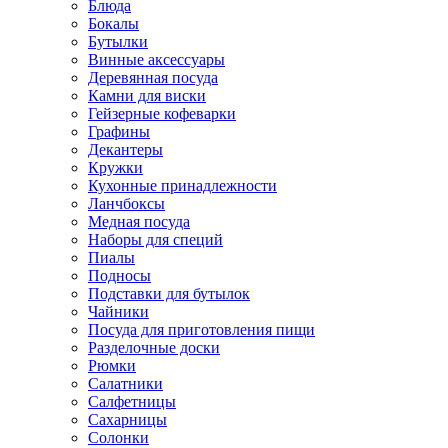
Блюда
Бокалы
Бутылки
Винные аксессуары
Деревянная посуда
Камни для виски
Гейзерные кофеварки
Графины
Декантеры
Кружки
Кухонные принадлежности
Ланчбоксы
Медная посуда
Наборы для специй
Пиалы
Подносы
Подставки для бутылок
Чайники
Посуда для приготовления пищи
Разделочные доски
Рюмки
Салатники
Салфетницы
Сахарницы
Солонки