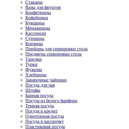
Стаканы
Вазы для фруктов
Конфетницы
Кофейники
Кувшины
Менажницы
Кассероли
Супницы
Корзины
Приборы для сервировки стола
Предметы сервировки стола
Тарелки
Турки
Фужеры
Хлебницы
Заварочные чайники
Посуда для чая
Штофы
Барная посуда
Посуда из белого фарфора
Темная посуда
Посуда в кредит
Однотонная посуда
Посуда в рассрочку
Пластиковая посуда