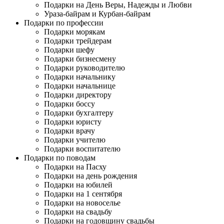
Подарки на День Веры, Надежды и Любви
Ураза-байрам и Курбан-байрам
Подарки по профессии
Подарки морякам
Подарки трейдерам
Подарки шефу
Подарки бизнесмену
Подарки руководителю
Подарки начальнику
Подарки начальнице
Подарки директору
Подарки боссу
Подарки бухгалтеру
Подарки юристу
Подарки врачу
Подарки учителю
Подарки воспитателю
Подарки по поводам
Подарки на Пасху
Подарки на день рождения
Подарки на юбилей
Подарки на 1 сентября
Подарки на новоселье
Подарки на свадьбу
Подарки на годовщину свадьбы