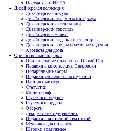
Посуда как в ИКЕА
Дизайнерская коллекция
Дизайнерская посуда
Дизайнерские предметы интерьера
Дизайнерские светильники
Дизайнерский текстиль
Дизайнерская мебель
Дизайнерские подарки и сувениры
Дизайнерские шкуры и меховые изделия
Ароматы для дома
Оригинальные подарки
Оригинальные подарки на Новый Год
Подарки с кристаллами Сваровски
Подарочные наборы
Подарки учителю на выпускной
Настольные игры
Статуэтки
Мини-гольф
Шуточные медали
Шуточные ордена
Обереги
Декоративные украшения
Подарки с восточной тематикой
Мешочки для подарков
Шарики воздушные