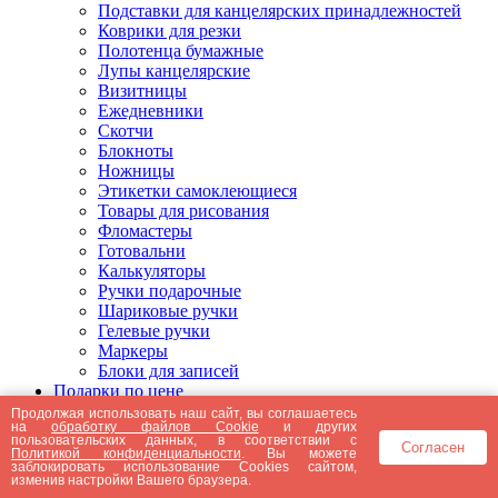
Подставки для канцелярских принадлежностей
Коврики для резки
Полотенца бумажные
Лупы канцелярские
Визитницы
Ежедневники
Скотчи
Блокноты
Ножницы
Этикетки самоклеющиеся
Товары для рисования
Фломастеры
Готовальни
Калькуляторы
Ручки подарочные
Шариковые ручки
Гелевые ручки
Маркеры
Блоки для записей
Подарки по цене
Подарки от 5000 рублей
Продолжая использовать наш сайт, вы соглашаетесь
на
обработку файлов Cookie
и других
Подарки до 5000 рублей
пользовательских данных, в соответствии с
Согласен
Подарки до 3000 рублей
Политикой конфиденциальности
. Вы можете
заблокировать использование Cookies сайтом,
Подарки до 2000 рублей
изменив настройки Вашего браузера.
Подарки до 1000 рублей