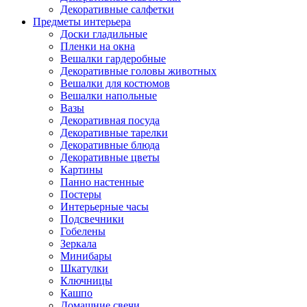
Декоративные салфетки
Предметы интерьера
Доски гладильные
Пленки на окна
Вешалки гардеробные
Декоративные головы животных
Вешалки для костюмов
Вешалки напольные
Вазы
Декоративная посуда
Декоративные тарелки
Декоративные блюда
Декоративные цветы
Картины
Панно настенные
Постеры
Интерьерные часы
Подсвечники
Гобелены
Зеркала
Минибары
Шкатулки
Ключницы
Кашпо
Домашние свечи