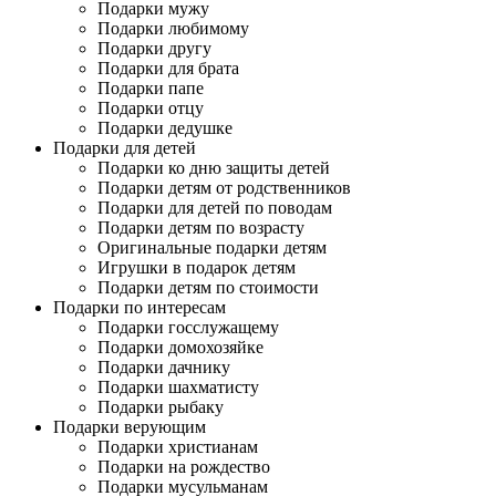
Подарки мужу
Подарки любимому
Подарки другу
Подарки для брата
Подарки папе
Подарки отцу
Подарки дедушке
Подарки для детей
Подарки ко дню защиты детей
Подарки детям от родственников
Подарки для детей по поводам
Подарки детям по возрасту
Оригинальные подарки детям
Игрушки в подарок детям
Подарки детям по стоимости
Подарки по интересам
Подарки госслужащему
Подарки домохозяйке
Подарки дачнику
Подарки шахматисту
Подарки рыбаку
Подарки верующим
Подарки христианам
Подарки на рождество
Подарки мусульманам