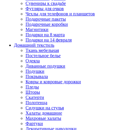
Сувениры к свадьбе
Футляры для очков
Чехлы для телефонов и планшетов
Подарочные пакеты
Подарочные коробки
Магнитики
Подарки на 8 марта
Подарки на 14 февраля
Домашний текстиль
Ткань мебельная
Постельное белье
Одеяла
Диванные подушки
Подушки
Покрывала
Ковры и ковровые дорожки
Пледы
Шторы
Скатерти
Полотенца
Сидушки на стулья
Халаты домашние
Махровые халаты
Фартуки
Декоративные наволочки