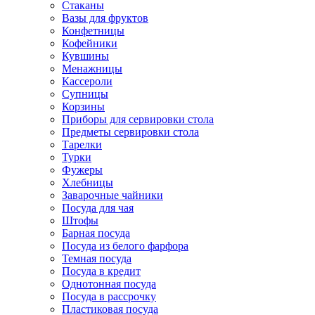
Стаканы
Вазы для фруктов
Конфетницы
Кофейники
Кувшины
Менажницы
Кассероли
Супницы
Корзины
Приборы для сервировки стола
Предметы сервировки стола
Тарелки
Турки
Фужеры
Хлебницы
Заварочные чайники
Посуда для чая
Штофы
Барная посуда
Посуда из белого фарфора
Темная посуда
Посуда в кредит
Однотонная посуда
Посуда в рассрочку
Пластиковая посуда