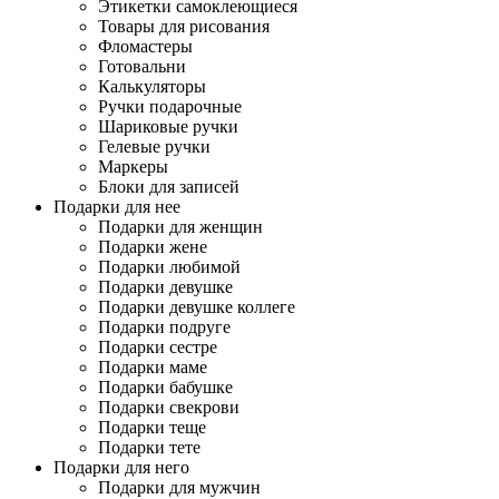
Этикетки самоклеющиеся
Товары для рисования
Фломастеры
Готовальни
Калькуляторы
Ручки подарочные
Шариковые ручки
Гелевые ручки
Маркеры
Блоки для записей
Подарки для нее
Подарки для женщин
Подарки жене
Подарки любимой
Подарки девушке
Подарки девушке коллеге
Подарки подруге
Подарки сестре
Подарки маме
Подарки бабушке
Подарки свекрови
Подарки теще
Подарки тете
Подарки для него
Подарки для мужчин