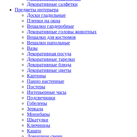
Декоративные салфетки
Предметы интерьера
Доски гладильные
Пленки на окна
Вешалки гардеробные
Декоративные головы животных
Вешалки для костюмов
Вешалки напольные
Вазы
Декоративная посуда
Декоративные тарелки
Декоративные блюда
Декоративные цветы
Картины
Панно настенные
Постеры
Интерьерные часы
Подсвечники
Гобелены
Зеркала
Минибары
Шкатулки
Ключницы
Кашпо
Домашние свечи