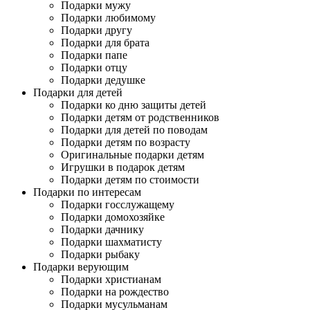
Подарки мужу
Подарки любимому
Подарки другу
Подарки для брата
Подарки папе
Подарки отцу
Подарки дедушке
Подарки для детей
Подарки ко дню защиты детей
Подарки детям от родственников
Подарки для детей по поводам
Подарки детям по возрасту
Оригинальные подарки детям
Игрушки в подарок детям
Подарки детям по стоимости
Подарки по интересам
Подарки госслужащему
Подарки домохозяйке
Подарки дачнику
Подарки шахматисту
Подарки рыбаку
Подарки верующим
Подарки христианам
Подарки на рождество
Подарки мусульманам