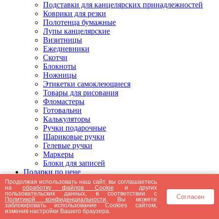
Подставки для канцелярских принадлежностей
Коврики для резки
Полотенца бумажные
Лупы канцелярские
Визитницы
Ежедневники
Скотчи
Блокноты
Ножницы
Этикетки самоклеющиеся
Товары для рисования
Фломастеры
Готовальни
Калькуляторы
Ручки подарочные
Шариковые ручки
Гелевые ручки
Маркеры
Блоки для записей
Подарки по цене
Подарки от 5000 рублей
Продолжая использовать наш сайт, вы соглашаетесь
на
обработку файлов Cookie
и других
Подарки до 5000 рублей
пользовательских данных, в соответствии с
Согласен
Подарки до 3000 рублей
Политикой конфиденциальности
. Вы можете
заблокировать использование Cookies сайтом,
Подарки до 2000 рублей
изменив настройки Вашего браузера.
Подарки до 1000 рублей