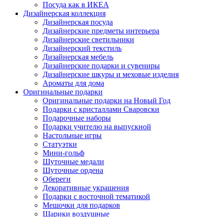
Посуда как в ИКЕА
Дизайнерская коллекция
Дизайнерская посуда
Дизайнерские предметы интерьера
Дизайнерские светильники
Дизайнерский текстиль
Дизайнерская мебель
Дизайнерские подарки и сувениры
Дизайнерские шкуры и меховые изделия
Ароматы для дома
Оригинальные подарки
Оригинальные подарки на Новый Год
Подарки с кристаллами Сваровски
Подарочные наборы
Подарки учителю на выпускной
Настольные игры
Статуэтки
Мини-гольф
Шуточные медали
Шуточные ордена
Обереги
Декоративные украшения
Подарки с восточной тематикой
Мешочки для подарков
Шарики воздушные