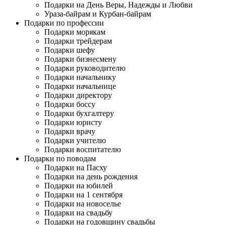
Подарки на День Веры, Надежды и Любви
Ураза-байрам и Курбан-байрам
Подарки по профессии
Подарки морякам
Подарки трейдерам
Подарки шефу
Подарки бизнесмену
Подарки руководителю
Подарки начальнику
Подарки начальнице
Подарки директору
Подарки боссу
Подарки бухгалтеру
Подарки юристу
Подарки врачу
Подарки учителю
Подарки воспитателю
Подарки по поводам
Подарки на Пасху
Подарки на день рождения
Подарки на юбилей
Подарки на 1 сентября
Подарки на новоселье
Подарки на свадьбу
Подарки на годовщину свадьбы