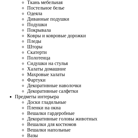
Ткань мебельная
Постельное белье
Одеяла
Диванные подушки
Подушки
Покрывала
Ковры и ковровые дорожки
Пледы
Шторы
Скатерти
Полотенца
Сидушки на стулья
Халаты домашние
Махровые халаты
Фартуки
Декоративные наволочки
Декоративные салфетки
Предметы интерьера
Доски гладильные
Пленки на окна
Вешалки гардеробные
Декоративные головы животных
Вешалки для костюмов
Вешалки напольные
Вазы