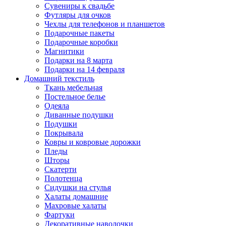
Сувениры к свадьбе
Футляры для очков
Чехлы для телефонов и планшетов
Подарочные пакеты
Подарочные коробки
Магнитики
Подарки на 8 марта
Подарки на 14 февраля
Домашний текстиль
Ткань мебельная
Постельное белье
Одеяла
Диванные подушки
Подушки
Покрывала
Ковры и ковровые дорожки
Пледы
Шторы
Скатерти
Полотенца
Сидушки на стулья
Халаты домашние
Махровые халаты
Фартуки
Декоративные наволочки