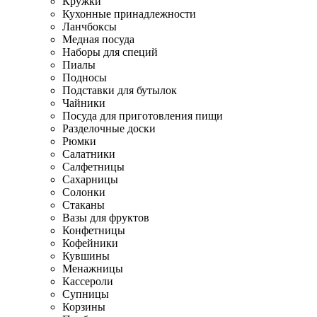
Кружки
Кухонные принадлежности
Ланчбоксы
Медная посуда
Наборы для специй
Пиалы
Подносы
Подставки для бутылок
Чайники
Посуда для приготовления пищи
Разделочные доски
Рюмки
Салатники
Салфетницы
Сахарницы
Солонки
Стаканы
Вазы для фруктов
Конфетницы
Кофейники
Кувшины
Менажницы
Кассероли
Супницы
Корзины