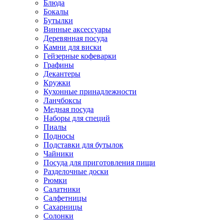
Блюда
Бокалы
Бутылки
Винные аксессуары
Деревянная посуда
Камни для виски
Гейзерные кофеварки
Графины
Декантеры
Кружки
Кухонные принадлежности
Ланчбоксы
Медная посуда
Наборы для специй
Пиалы
Подносы
Подставки для бутылок
Чайники
Посуда для приготовления пищи
Разделочные доски
Рюмки
Салатники
Салфетницы
Сахарницы
Солонки