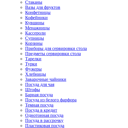
Стаканы
Вазы для фруктов
Конфетницы
Кофейники
Кувшины
Менажницы
Кассероли
Супницы
Корзины
Приборы для сервировки стола
Предметы сервировки стола
Тарелки
Турки
Фужеры
Хлебницы
Заварочные чайники
Посуда для чая
Штофы
Барная посуда
Посуда из белого фарфора
Темная посуда
Посуда в кредит
Однотонная посуда
Посуда в рассрочку
Пластиковая посуда