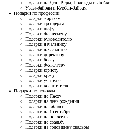
Подарки на День Веры, Надежды и Любви
Ураза-байрам и Курбан-байрам
Подарки по профессии
Подарки морякам
Подарки трейдерам
Подарки шефу
Подарки бизнесмену
Подарки руководителю
Подарки начальнику
Подарки начальнице
Подарки директору
Подарки боссу
Подарки бухгалтеру
Подарки юристу
Подарки врачу
Подарки учителю
Подарки воспитателю
Подарки по поводам
Подарки на Пасху
Подарки на день рождения
Подарки на юбилей
Подарки на 1 сентября
Подарки на новоселье
Подарки на свадьбу
Подарки на годовщину свадьбы