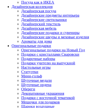
Посуда как в ИКЕА
Дизайнерская коллекция
Дизайнерская посуда
Дизайнерские предметы интерьера
Дизайнерские светильники
Дизайнерский текстиль
Дизайнерская мебель
Дизайнерские подарки и сувениры
Дизайнерские шкуры и меховые изделия
Ароматы для дома
Оригинальные подарки
Оригинальные подарки на Новый Год
Подарки с кристаллами Сваровски
Подарочные наборы
Подарки учителю на выпускной
Настольные игры
Статуэтки
Мини-гольф
Шуточные медали
Шуточные ордена
Обереги
Декоративные украшения
Подарки с восточной тематикой
Мешочки для подарков
Шарики воздушные