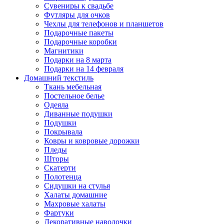
Сувениры к свадьбе
Футляры для очков
Чехлы для телефонов и планшетов
Подарочные пакеты
Подарочные коробки
Магнитики
Подарки на 8 марта
Подарки на 14 февраля
Домашний текстиль
Ткань мебельная
Постельное белье
Одеяла
Диванные подушки
Подушки
Покрывала
Ковры и ковровые дорожки
Пледы
Шторы
Скатерти
Полотенца
Сидушки на стулья
Халаты домашние
Махровые халаты
Фартуки
Декоративные наволочки