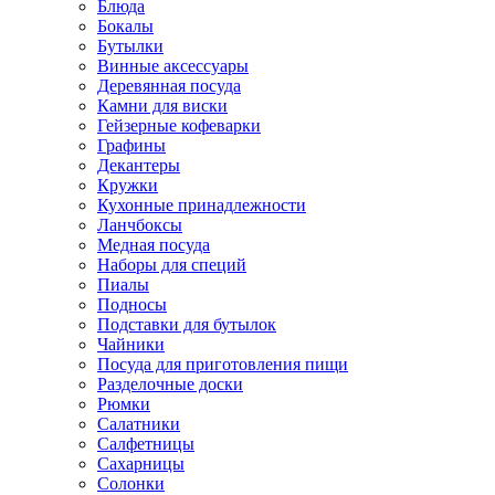
Блюда
Бокалы
Бутылки
Винные аксессуары
Деревянная посуда
Камни для виски
Гейзерные кофеварки
Графины
Декантеры
Кружки
Кухонные принадлежности
Ланчбоксы
Медная посуда
Наборы для специй
Пиалы
Подносы
Подставки для бутылок
Чайники
Посуда для приготовления пищи
Разделочные доски
Рюмки
Салатники
Салфетницы
Сахарницы
Солонки