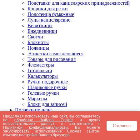
Подставки для канцелярских принадлежностей
Коврики для резки
Полотенца бумажные
Лупы канцелярские
Визитницы
Ежедневники
Скотчи
Блокноты
Ножницы
Этикетки самоклеющиеся
Товары для рисования
Фломастеры
Готовальни
Калькуляторы
Ручки подарочные
Шариковые ручки
Гелевые ручки
Маркеры
Блоки для записей
Подарки по цене
Подарки от 5000 рублей
Продолжая использовать наш сайт, вы соглашаетесь
на
обработку файлов Cookie
и других
Подарки до 5000 рублей
пользовательских данных, в соответствии с
Согласен
Подарки до 3000 рублей
Политикой конфиденциальности
. Вы можете
заблокировать использование Cookies сайтом,
Подарки до 2000 рублей
изменив настройки Вашего браузера.
Подарки до 1000 рублей