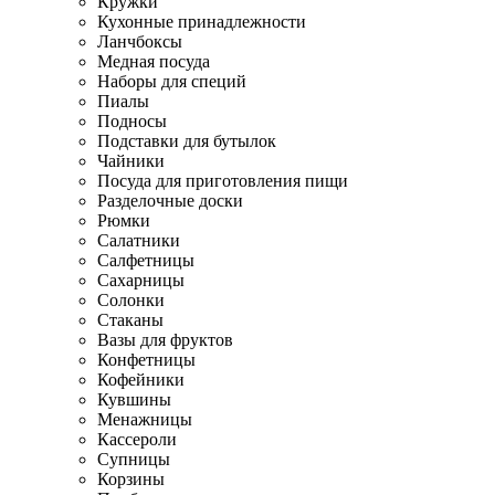
Кружки
Кухонные принадлежности
Ланчбоксы
Медная посуда
Наборы для специй
Пиалы
Подносы
Подставки для бутылок
Чайники
Посуда для приготовления пищи
Разделочные доски
Рюмки
Салатники
Салфетницы
Сахарницы
Солонки
Стаканы
Вазы для фруктов
Конфетницы
Кофейники
Кувшины
Менажницы
Кассероли
Супницы
Корзины