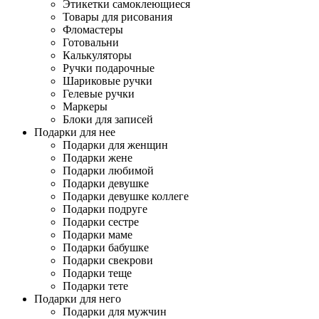
Этикетки самоклеющиеся
Товары для рисования
Фломастеры
Готовальни
Калькуляторы
Ручки подарочные
Шариковые ручки
Гелевые ручки
Маркеры
Блоки для записей
Подарки для нее
Подарки для женщин
Подарки жене
Подарки любимой
Подарки девушке
Подарки девушке коллеге
Подарки подруге
Подарки сестре
Подарки маме
Подарки бабушке
Подарки свекрови
Подарки теще
Подарки тете
Подарки для него
Подарки для мужчин