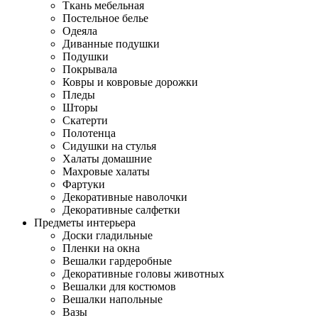
Ткань мебельная
Постельное белье
Одеяла
Диванные подушки
Подушки
Покрывала
Ковры и ковровые дорожки
Пледы
Шторы
Скатерти
Полотенца
Сидушки на стулья
Халаты домашние
Махровые халаты
Фартуки
Декоративные наволочки
Декоративные салфетки
Предметы интерьера
Доски гладильные
Пленки на окна
Вешалки гардеробные
Декоративные головы животных
Вешалки для костюмов
Вешалки напольные
Вазы