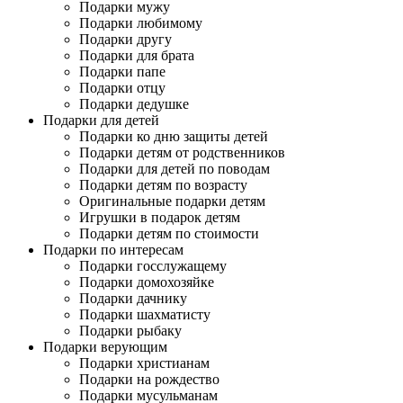
Подарки мужу
Подарки любимому
Подарки другу
Подарки для брата
Подарки папе
Подарки отцу
Подарки дедушке
Подарки для детей
Подарки ко дню защиты детей
Подарки детям от родственников
Подарки для детей по поводам
Подарки детям по возрасту
Оригинальные подарки детям
Игрушки в подарок детям
Подарки детям по стоимости
Подарки по интересам
Подарки госслужащему
Подарки домохозяйке
Подарки дачнику
Подарки шахматисту
Подарки рыбаку
Подарки верующим
Подарки христианам
Подарки на рождество
Подарки мусульманам