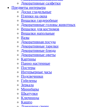
Декоративные салфетки
Предметы интерьера
Доски гладильные
Пленки на окна
Вешалки гардеробные
Декоративные головы животных
Вешалки для костюмов
Вешалки напольные
Вазы
Декоративная посуда
Декоративные тарелки
Декоративные блюда
Декоративные цветы
Картины
Панно настенные
Постеры
Интерьерные часы
Подсвечники
Гобелены
Зеркала
Минибары
Шкатулки
Ключницы
Кашпо
Домашние свечи