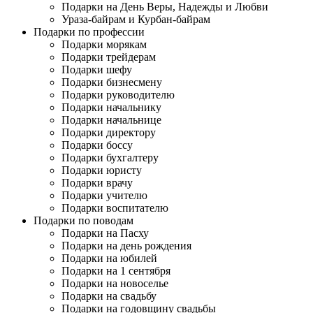
Подарки на День Веры, Надежды и Любви
Ураза-байрам и Курбан-байрам
Подарки по профессии
Подарки морякам
Подарки трейдерам
Подарки шефу
Подарки бизнесмену
Подарки руководителю
Подарки начальнику
Подарки начальнице
Подарки директору
Подарки боссу
Подарки бухгалтеру
Подарки юристу
Подарки врачу
Подарки учителю
Подарки воспитателю
Подарки по поводам
Подарки на Пасху
Подарки на день рождения
Подарки на юбилей
Подарки на 1 сентября
Подарки на новоселье
Подарки на свадьбу
Подарки на годовщину свадьбы