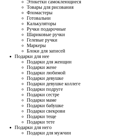
Этикетки самоклеющиеся
Товары для рисования
Фломастеры
Готовальни
Калькуляторы
Ручки подарочные
Шариковые ручки
Гелевые ручки
Маркеры
Блоки для записей
Подарки для нее
Подарки для женщин
Подарки жене
Подарки любимой
Подарки девушке
Подарки девушке коллеге
Подарки подруге
Подарки сестре
Подарки маме
Подарки бабушке
Подарки свекрови
Подарки теще
Подарки тете
Подарки для него
Подарки для мужчин