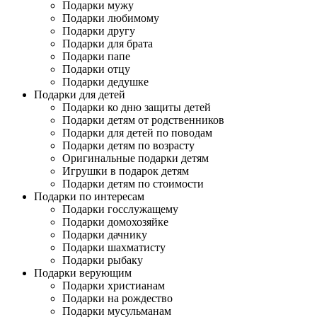
Подарки мужу
Подарки любимому
Подарки другу
Подарки для брата
Подарки папе
Подарки отцу
Подарки дедушке
Подарки для детей
Подарки ко дню защиты детей
Подарки детям от родственников
Подарки для детей по поводам
Подарки детям по возрасту
Оригинальные подарки детям
Игрушки в подарок детям
Подарки детям по стоимости
Подарки по интересам
Подарки госслужащему
Подарки домохозяйке
Подарки дачнику
Подарки шахматисту
Подарки рыбаку
Подарки верующим
Подарки христианам
Подарки на рождество
Подарки мусульманам