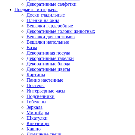
Декоративные салфетки
Предметы интерьера
Доски гладильные
Пленки на окна
Вешалки гардеробные
Декоративные головы животных
Вешалки для костюмов
Вешалки напольные
Вазы
Декоративная посуда
Декоративные тарелки
Декоративные блюда
Декоративные цветы
Картины
Панно настенные
Постеры
Интерьерные часы
Подсвечники
Гобелены
Зеркала
Минибары
Шкатулки
Ключницы
Кашпо
Домашние свечи