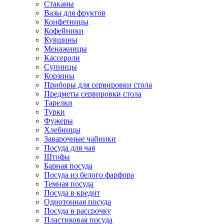
Стаканы
Вазы для фруктов
Конфетницы
Кофейники
Кувшины
Менажницы
Кассероли
Супницы
Корзины
Приборы для сервировки стола
Предметы сервировки стола
Тарелки
Турки
Фужеры
Хлебницы
Заварочные чайники
Посуда для чая
Штофы
Барная посуда
Посуда из белого фарфора
Темная посуда
Посуда в кредит
Однотонная посуда
Посуда в рассрочку
Пластиковая посуда