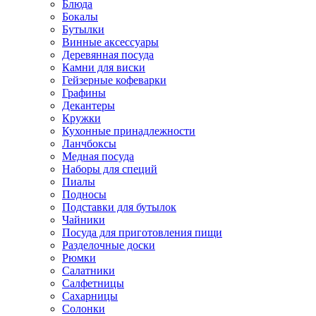
Блюда
Бокалы
Бутылки
Винные аксессуары
Деревянная посуда
Камни для виски
Гейзерные кофеварки
Графины
Декантеры
Кружки
Кухонные принадлежности
Ланчбоксы
Медная посуда
Наборы для специй
Пиалы
Подносы
Подставки для бутылок
Чайники
Посуда для приготовления пищи
Разделочные доски
Рюмки
Салатники
Салфетницы
Сахарницы
Солонки