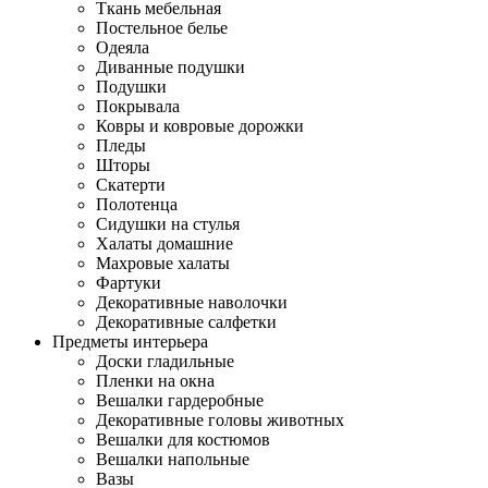
Ткань мебельная
Постельное белье
Одеяла
Диванные подушки
Подушки
Покрывала
Ковры и ковровые дорожки
Пледы
Шторы
Скатерти
Полотенца
Сидушки на стулья
Халаты домашние
Махровые халаты
Фартуки
Декоративные наволочки
Декоративные салфетки
Предметы интерьера
Доски гладильные
Пленки на окна
Вешалки гардеробные
Декоративные головы животных
Вешалки для костюмов
Вешалки напольные
Вазы