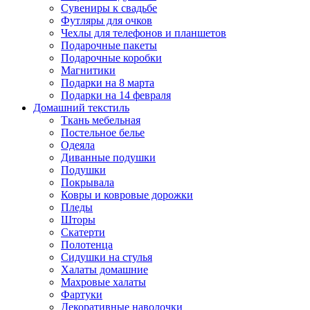
Сувениры к свадьбе
Футляры для очков
Чехлы для телефонов и планшетов
Подарочные пакеты
Подарочные коробки
Магнитики
Подарки на 8 марта
Подарки на 14 февраля
Домашний текстиль
Ткань мебельная
Постельное белье
Одеяла
Диванные подушки
Подушки
Покрывала
Ковры и ковровые дорожки
Пледы
Шторы
Скатерти
Полотенца
Сидушки на стулья
Халаты домашние
Махровые халаты
Фартуки
Декоративные наволочки