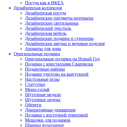
Посуда как в ИКЕА
Дизайнерская коллекция
Дизайнерская посуда
Дизайнерские предметы интерьера
Дизайнерские светильники
Дизайнерский текстиль
Дизайнерская мебель
Дизайнерские подарки и сувениры
Дизайнерские шкуры и меховые изделия
Ароматы для дома
Оригинальные подарки
Оригинальные подарки на Новый Год
Подарки с кристаллами Сваровски
Подарочные наборы
Подарки учителю на выпускной
Настольные игры
Статуэтки
Мини-гольф
Шуточные медали
Шуточные ордена
Обереги
Декоративные украшения
Подарки с восточной тематикой
Мешочки для подарков
Шарики воздушные