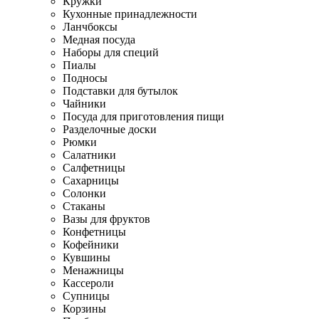
Кружки
Кухонные принадлежности
Ланчбоксы
Медная посуда
Наборы для специй
Пиалы
Подносы
Подставки для бутылок
Чайники
Посуда для приготовления пищи
Разделочные доски
Рюмки
Салатники
Салфетницы
Сахарницы
Солонки
Стаканы
Вазы для фруктов
Конфетницы
Кофейники
Кувшины
Менажницы
Кассероли
Супницы
Корзины