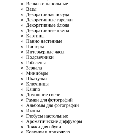
Вешалки напольные
Вазы
Декоративная посуда
Декоративные тарелки
Декоративные блюда
Декоративные цветы
Картины
Панно настенные
Постеры
Интерьерные часы
Подсвечники
Гобелены
Зеркала
Минибары
Шкатулки
Ключницы
Кашпо
Домашние свечи
Рамки для фотографий
Альбомы для фотографий
Иконы
Глобусы настольные
Ароматические диффузоры
Ложки для обуви
Коврики в прихожую