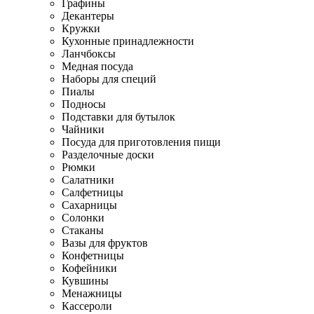
Графины
Декантеры
Кружки
Кухонные принадлежности
Ланчбоксы
Медная посуда
Наборы для специй
Пиалы
Подносы
Подставки для бутылок
Чайники
Посуда для приготовления пищи
Разделочные доски
Рюмки
Салатники
Салфетницы
Сахарницы
Солонки
Стаканы
Вазы для фруктов
Конфетницы
Кофейники
Кувшины
Менажницы
Кассероли