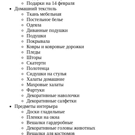
Подарки на 14 февраля
Домашний текстиль
Ткань мебельная
Постельное белье
Одеяла
Диванные подушки
Подушки
Покрывала
Ковры и ковровые дорожки
Пледы
Шторы
Скатерти
Полотенца
Сидушки на стулья
Халаты домашние
Махровые халаты
Фартуки
Декоративные наволочки
Декоративные салфетки
Предметы интерьера
Доски гладильные
Пленки на окна
Вешалки гардеробные
Декоративные головы животных
Вешалки для костюмов