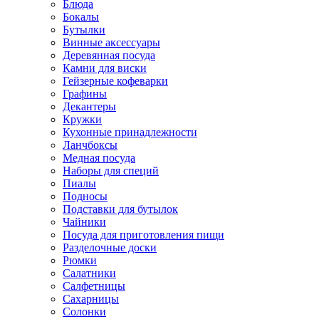
Блюда
Бокалы
Бутылки
Винные аксессуары
Деревянная посуда
Камни для виски
Гейзерные кофеварки
Графины
Декантеры
Кружки
Кухонные принадлежности
Ланчбоксы
Медная посуда
Наборы для специй
Пиалы
Подносы
Подставки для бутылок
Чайники
Посуда для приготовления пищи
Разделочные доски
Рюмки
Салатники
Салфетницы
Сахарницы
Солонки