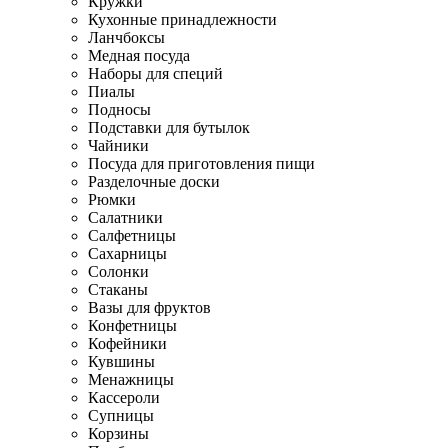
Кружки
Кухонные принадлежности
Ланчбоксы
Медная посуда
Наборы для специй
Пиалы
Подносы
Подставки для бутылок
Чайники
Посуда для приготовления пищи
Разделочные доски
Рюмки
Салатники
Салфетницы
Сахарницы
Солонки
Стаканы
Вазы для фруктов
Конфетницы
Кофейники
Кувшины
Менажницы
Кассероли
Супницы
Корзины