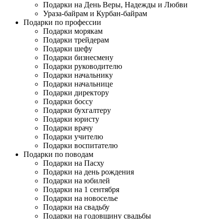
Подарки на День Веры, Надежды и Любви
Ураза-байрам и Курбан-байрам
Подарки по профессии
Подарки морякам
Подарки трейдерам
Подарки шефу
Подарки бизнесмену
Подарки руководителю
Подарки начальнику
Подарки начальнице
Подарки директору
Подарки боссу
Подарки бухгалтеру
Подарки юристу
Подарки врачу
Подарки учителю
Подарки воспитателю
Подарки по поводам
Подарки на Пасху
Подарки на день рождения
Подарки на юбилей
Подарки на 1 сентября
Подарки на новоселье
Подарки на свадьбу
Подарки на годовщину свадьбы