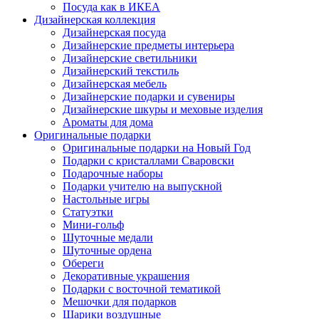
Посуда как в ИКЕА
Дизайнерская коллекция
Дизайнерская посуда
Дизайнерские предметы интерьера
Дизайнерские светильники
Дизайнерский текстиль
Дизайнерская мебель
Дизайнерские подарки и сувениры
Дизайнерские шкуры и меховые изделия
Ароматы для дома
Оригинальные подарки
Оригинальные подарки на Новый Год
Подарки с кристаллами Сваровски
Подарочные наборы
Подарки учителю на выпускной
Настольные игры
Статуэтки
Мини-гольф
Шуточные медали
Шуточные ордена
Обереги
Декоративные украшения
Подарки с восточной тематикой
Мешочки для подарков
Шарики воздушные