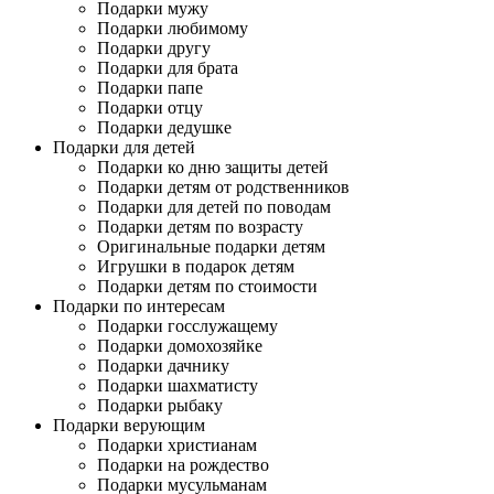
Подарки мужу
Подарки любимому
Подарки другу
Подарки для брата
Подарки папе
Подарки отцу
Подарки дедушке
Подарки для детей
Подарки ко дню защиты детей
Подарки детям от родственников
Подарки для детей по поводам
Подарки детям по возрасту
Оригинальные подарки детям
Игрушки в подарок детям
Подарки детям по стоимости
Подарки по интересам
Подарки госслужащему
Подарки домохозяйке
Подарки дачнику
Подарки шахматисту
Подарки рыбаку
Подарки верующим
Подарки христианам
Подарки на рождество
Подарки мусульманам