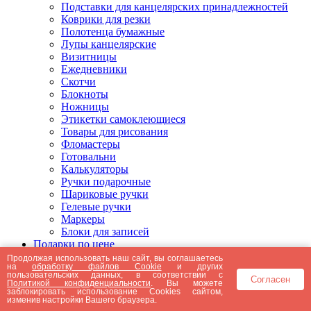
Подставки для канцелярских принадлежностей
Коврики для резки
Полотенца бумажные
Лупы канцелярские
Визитницы
Ежедневники
Скотчи
Блокноты
Ножницы
Этикетки самоклеющиеся
Товары для рисования
Фломастеры
Готовальни
Калькуляторы
Ручки подарочные
Шариковые ручки
Гелевые ручки
Маркеры
Блоки для записей
Подарки по цене
Подарки от 5000 рублей
Продолжая использовать наш сайт, вы соглашаетесь
на
обработку файлов Cookie
и других
Подарки до 5000 рублей
пользовательских данных, в соответствии с
Согласен
Подарки до 3000 рублей
Политикой конфиденциальности
. Вы можете
заблокировать использование Cookies сайтом,
Подарки до 2000 рублей
изменив настройки Вашего браузера.
Подарки до 1000 рублей