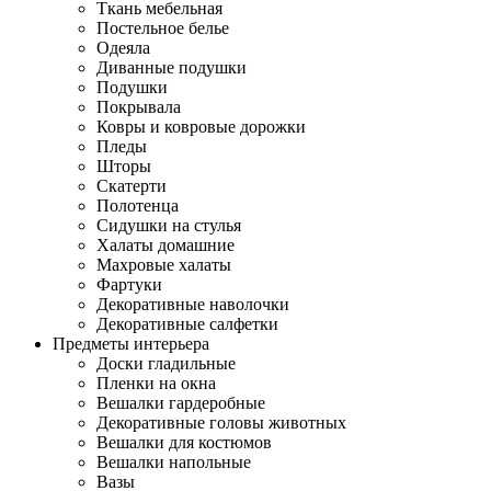
Ткань мебельная
Постельное белье
Одеяла
Диванные подушки
Подушки
Покрывала
Ковры и ковровые дорожки
Пледы
Шторы
Скатерти
Полотенца
Сидушки на стулья
Халаты домашние
Махровые халаты
Фартуки
Декоративные наволочки
Декоративные салфетки
Предметы интерьера
Доски гладильные
Пленки на окна
Вешалки гардеробные
Декоративные головы животных
Вешалки для костюмов
Вешалки напольные
Вазы