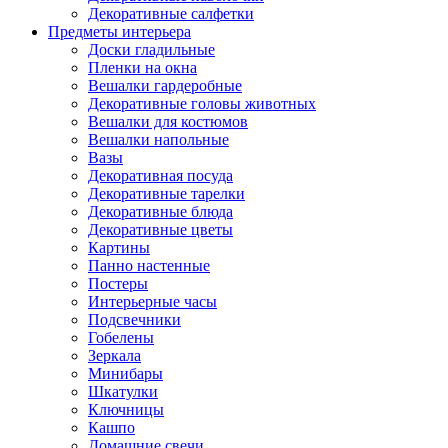
Декоративные салфетки
Предметы интерьера
Доски гладильные
Пленки на окна
Вешалки гардеробные
Декоративные головы животных
Вешалки для костюмов
Вешалки напольные
Вазы
Декоративная посуда
Декоративные тарелки
Декоративные блюда
Декоративные цветы
Картины
Панно настенные
Постеры
Интерьерные часы
Подсвечники
Гобелены
Зеркала
Минибары
Шкатулки
Ключницы
Кашпо
Домашние свечи