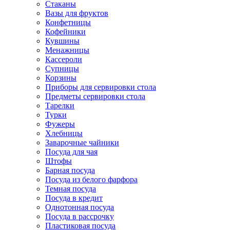
Стаканы
Вазы для фруктов
Конфетницы
Кофейники
Кувшины
Менажницы
Кассероли
Супницы
Корзины
Приборы для сервировки стола
Предметы сервировки стола
Тарелки
Турки
Фужеры
Хлебницы
Заварочные чайники
Посуда для чая
Штофы
Барная посуда
Посуда из белого фарфора
Темная посуда
Посуда в кредит
Однотонная посуда
Посуда в рассрочку
Пластиковая посуда