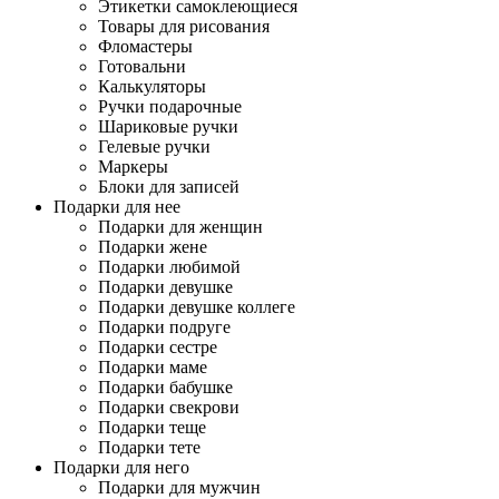
Этикетки самоклеющиеся
Товары для рисования
Фломастеры
Готовальни
Калькуляторы
Ручки подарочные
Шариковые ручки
Гелевые ручки
Маркеры
Блоки для записей
Подарки для нее
Подарки для женщин
Подарки жене
Подарки любимой
Подарки девушке
Подарки девушке коллеге
Подарки подруге
Подарки сестре
Подарки маме
Подарки бабушке
Подарки свекрови
Подарки теще
Подарки тете
Подарки для него
Подарки для мужчин