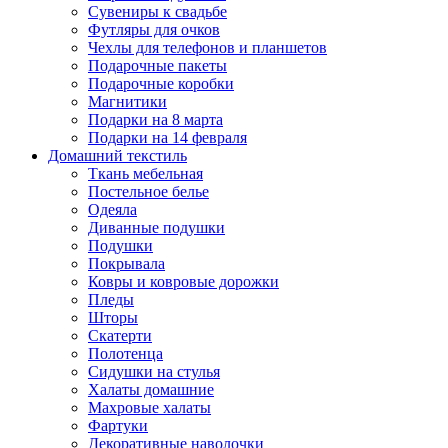
Сувениры к свадьбе
Футляры для очков
Чехлы для телефонов и планшетов
Подарочные пакеты
Подарочные коробки
Магнитики
Подарки на 8 марта
Подарки на 14 февраля
Домашний текстиль
Ткань мебельная
Постельное белье
Одеяла
Диванные подушки
Подушки
Покрывала
Ковры и ковровые дорожки
Пледы
Шторы
Скатерти
Полотенца
Сидушки на стулья
Халаты домашние
Махровые халаты
Фартуки
Декоративные наволочки