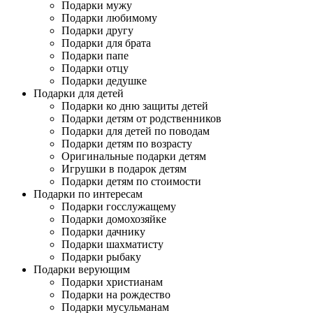
Подарки мужу
Подарки любимому
Подарки другу
Подарки для брата
Подарки папе
Подарки отцу
Подарки дедушке
Подарки для детей
Подарки ко дню защиты детей
Подарки детям от родственников
Подарки для детей по поводам
Подарки детям по возрасту
Оригинальные подарки детям
Игрушки в подарок детям
Подарки детям по стоимости
Подарки по интересам
Подарки госслужащему
Подарки домохозяйке
Подарки дачнику
Подарки шахматисту
Подарки рыбаку
Подарки верующим
Подарки христианам
Подарки на рождество
Подарки мусульманам