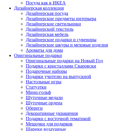
Посуда как в ИКЕА
Дизайнерская коллекция
Дизайнерская посуда
Дизайнерские предметы интерьера
Дизайнерские светильники
Дизайнерский текстиль
Дизайнерская мебель
Дизайнерские подарки и сувениры
Дизайнерские шкуры и меховые изделия
Ароматы для дома
Оригинальные подарки
Оригинальные подарки на Новый Год
Подарки с кристаллами Сваровски
Подарочные наборы
Подарки учителю на выпускной
Настольные игры
Статуэтки
Мини-гольф
Шуточные медали
Шуточные ордена
Обереги
Декоративные украшения
Подарки с восточной тематикой
Мешочки для подарков
Шарики воздушные