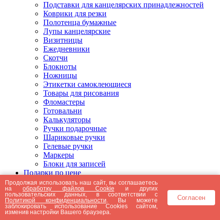
Подставки для канцелярских принадлежностей
Коврики для резки
Полотенца бумажные
Лупы канцелярские
Визитницы
Ежедневники
Скотчи
Блокноты
Ножницы
Этикетки самоклеющиеся
Товары для рисования
Фломастеры
Готовальни
Калькуляторы
Ручки подарочные
Шариковые ручки
Гелевые ручки
Маркеры
Блоки для записей
Подарки по цене
Подарки от 5000 рублей
Продолжая использовать наш сайт, вы соглашаетесь
на
обработку файлов Cookie
и других
Подарки до 5000 рублей
пользовательских данных, в соответствии с
Согласен
Подарки до 3000 рублей
Политикой конфиденциальности
. Вы можете
заблокировать использование Cookies сайтом,
Подарки до 2000 рублей
изменив настройки Вашего браузера.
Подарки до 1000 рублей