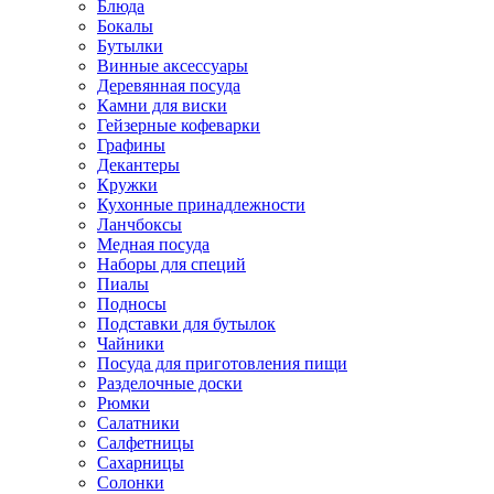
Блюда
Бокалы
Бутылки
Винные аксессуары
Деревянная посуда
Камни для виски
Гейзерные кофеварки
Графины
Декантеры
Кружки
Кухонные принадлежности
Ланчбоксы
Медная посуда
Наборы для специй
Пиалы
Подносы
Подставки для бутылок
Чайники
Посуда для приготовления пищи
Разделочные доски
Рюмки
Салатники
Салфетницы
Сахарницы
Солонки