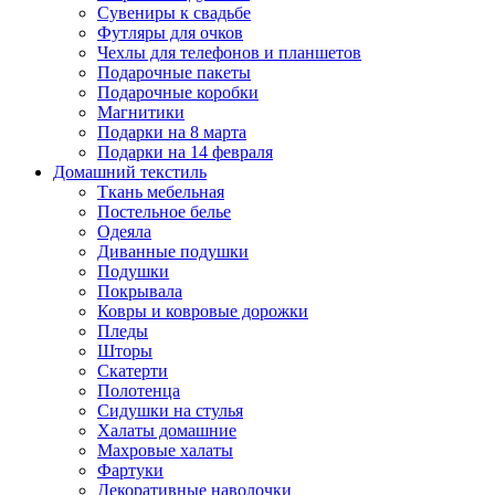
Сувениры к свадьбе
Футляры для очков
Чехлы для телефонов и планшетов
Подарочные пакеты
Подарочные коробки
Магнитики
Подарки на 8 марта
Подарки на 14 февраля
Домашний текстиль
Ткань мебельная
Постельное белье
Одеяла
Диванные подушки
Подушки
Покрывала
Ковры и ковровые дорожки
Пледы
Шторы
Скатерти
Полотенца
Сидушки на стулья
Халаты домашние
Махровые халаты
Фартуки
Декоративные наволочки