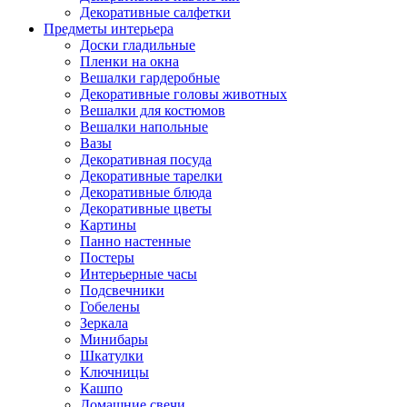
Декоративные салфетки
Предметы интерьера
Доски гладильные
Пленки на окна
Вешалки гардеробные
Декоративные головы животных
Вешалки для костюмов
Вешалки напольные
Вазы
Декоративная посуда
Декоративные тарелки
Декоративные блюда
Декоративные цветы
Картины
Панно настенные
Постеры
Интерьерные часы
Подсвечники
Гобелены
Зеркала
Минибары
Шкатулки
Ключницы
Кашпо
Домашние свечи