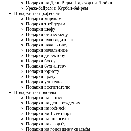
Подарки на День Веры, Надежды и Любви
Ураза-байрам и Курбан-байрам
Подарки по профессии
Подарки морякам
Подарки трейдерам
Подарки шефу
Подарки бизнесмену
Подарки руководителю
Подарки начальнику
Подарки начальнице
Подарки директору
Подарки боссу
Подарки бухгалтеру
Подарки юристу
Подарки врачу
Подарки учителю
Подарки воспитателю
Подарки по поводам
Подарки на Пасху
Подарки на день рождения
Подарки на юбилей
Подарки на 1 сентября
Подарки на новоселье
Подарки на свадьбу
Подарки на годовщину свадьбы