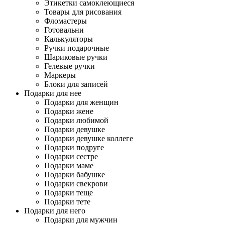
Этикетки самоклеющиеся
Товары для рисования
Фломастеры
Готовальни
Калькуляторы
Ручки подарочные
Шариковые ручки
Гелевые ручки
Маркеры
Блоки для записей
Подарки для нее
Подарки для женщин
Подарки жене
Подарки любимой
Подарки девушке
Подарки девушке коллеге
Подарки подруге
Подарки сестре
Подарки маме
Подарки бабушке
Подарки свекрови
Подарки теще
Подарки тете
Подарки для него
Подарки для мужчин