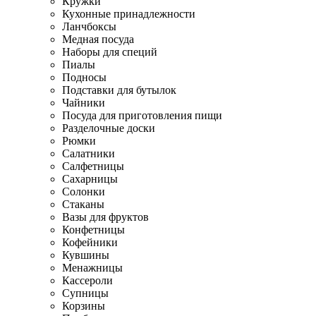
Кружки
Кухонные принадлежности
Ланчбоксы
Медная посуда
Наборы для специй
Пиалы
Подносы
Подставки для бутылок
Чайники
Посуда для приготовления пищи
Разделочные доски
Рюмки
Салатники
Салфетницы
Сахарницы
Солонки
Стаканы
Вазы для фруктов
Конфетницы
Кофейники
Кувшины
Менажницы
Кассероли
Супницы
Корзины