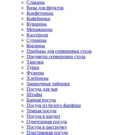
Стаканы
Вазы для фруктов
Конфетницы
Кофейники
Кувшины
Менажницы
Кассероли
Супницы
Корзины
Приборы для сервировки стола
Предметы сервировки стола
Тарелки
Турки
Фужеры
Хлебницы
Заварочные чайники
Посуда для чая
Штофы
Барная посуда
Посуда из белого фарфора
Темная посуда
Посуда в кредит
Однотонная посуда
Посуда в рассрочку
Пластиковая посуда