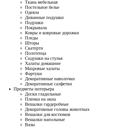
Ткань мебельная
Постельное белье
Одеяла
Диванные подушки
Подушки
Покрывала
Ковры и ковровые дорожки
Пледы
Шторы
Скатерти
Полотенца
Сидушки на стулья
Халаты домашние
Махровые халаты
Фартуки
Декоративные наволочки
Декоративные салфетки
Предметы интерьера
Доски гладильные
Пленки на окна
Вешалки гардеробные
Декоративные головы животных
Вешалки для костюмов
Вешалки напольные
Вазы