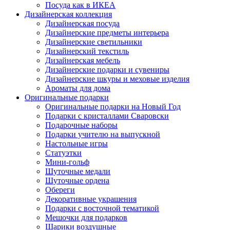
Посуда как в ИКЕА
Дизайнерская коллекция
Дизайнерская посуда
Дизайнерские предметы интерьера
Дизайнерские светильники
Дизайнерский текстиль
Дизайнерская мебель
Дизайнерские подарки и сувениры
Дизайнерские шкуры и меховые изделия
Ароматы для дома
Оригинальные подарки
Оригинальные подарки на Новый Год
Подарки с кристаллами Сваровски
Подарочные наборы
Подарки учителю на выпускной
Настольные игры
Статуэтки
Мини-гольф
Шуточные медали
Шуточные ордена
Обереги
Декоративные украшения
Подарки с восточной тематикой
Мешочки для подарков
Шарики воздушные