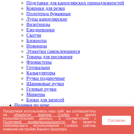
Подставки для канцелярских принадлежностей
Коврики для резки
Полотенца бумажные
Лупы канцелярские
Визитницы
Ежедневники
Скотчи
Блокноты
Ножницы
Этикетки самоклеющиеся
Товары для рисования
Фломастеры
Готовальни
Калькуляторы
Ручки подарочные
Шариковые ручки
Гелевые ручки
Маркеры
Блоки для записей
Подарки по цене
Подарки от 5000 рублей
Продолжая использовать наш сайт, вы соглашаетесь
на
обработку файлов Cookie
и других
Подарки до 5000 рублей
пользовательских данных, в соответствии с
Согласен
Подарки до 3000 рублей
Политикой конфиденциальности
. Вы можете
заблокировать использование Cookies сайтом,
Подарки до 2000 рублей
изменив настройки Вашего браузера.
Подарки до 1000 рублей