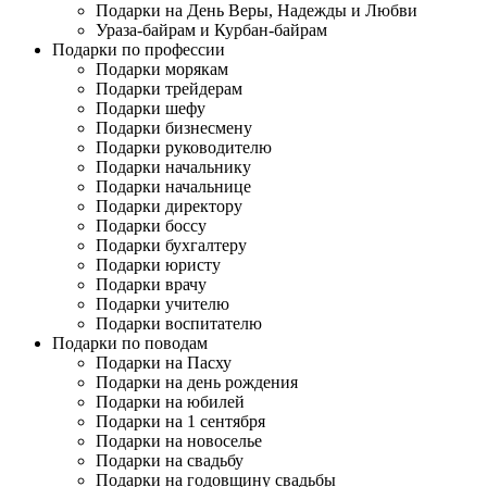
Подарки на День Веры, Надежды и Любви
Ураза-байрам и Курбан-байрам
Подарки по профессии
Подарки морякам
Подарки трейдерам
Подарки шефу
Подарки бизнесмену
Подарки руководителю
Подарки начальнику
Подарки начальнице
Подарки директору
Подарки боссу
Подарки бухгалтеру
Подарки юристу
Подарки врачу
Подарки учителю
Подарки воспитателю
Подарки по поводам
Подарки на Пасху
Подарки на день рождения
Подарки на юбилей
Подарки на 1 сентября
Подарки на новоселье
Подарки на свадьбу
Подарки на годовщину свадьбы