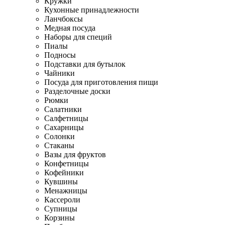
Кружки
Кухонные принадлежности
Ланчбоксы
Медная посуда
Наборы для специй
Пиалы
Подносы
Подставки для бутылок
Чайники
Посуда для приготовления пищи
Разделочные доски
Рюмки
Салатники
Салфетницы
Сахарницы
Солонки
Стаканы
Вазы для фруктов
Конфетницы
Кофейники
Кувшины
Менажницы
Кассероли
Супницы
Корзины