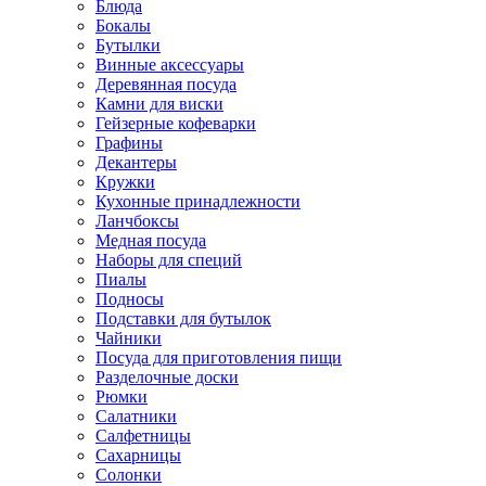
Блюда
Бокалы
Бутылки
Винные аксессуары
Деревянная посуда
Камни для виски
Гейзерные кофеварки
Графины
Декантеры
Кружки
Кухонные принадлежности
Ланчбоксы
Медная посуда
Наборы для специй
Пиалы
Подносы
Подставки для бутылок
Чайники
Посуда для приготовления пищи
Разделочные доски
Рюмки
Салатники
Салфетницы
Сахарницы
Солонки