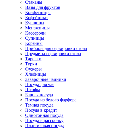
Стаканы
Вазы для фруктов
Конфетницы
Кофейники
Кувшины
Менажницы
Кассероли
Супницы
Корзины
Приборы для сервировки стола
Предметы сервировки стола
Тарелки
Турки
Фужеры
Хлебницы
Заварочные чайники
Посуда для чая
Штофы
Барная посуда
Посуда из белого фарфора
Темная посуда
Посуда в кредит
Однотонная посуда
Посуда в рассрочку
Пластиковая посуда