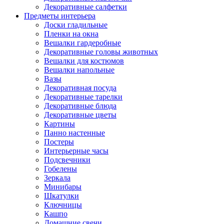
Декоративные салфетки
Предметы интерьера
Доски гладильные
Пленки на окна
Вешалки гардеробные
Декоративные головы животных
Вешалки для костюмов
Вешалки напольные
Вазы
Декоративная посуда
Декоративные тарелки
Декоративные блюда
Декоративные цветы
Картины
Панно настенные
Постеры
Интерьерные часы
Подсвечники
Гобелены
Зеркала
Минибары
Шкатулки
Ключницы
Кашпо
Домашние свечи