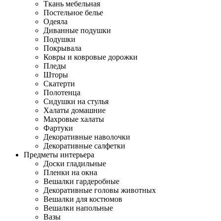
Ткань мебельная
Постельное белье
Одеяла
Диванные подушки
Подушки
Покрывала
Ковры и ковровые дорожки
Пледы
Шторы
Скатерти
Полотенца
Сидушки на стулья
Халаты домашние
Махровые халаты
Фартуки
Декоративные наволочки
Декоративные салфетки
Предметы интерьера
Доски гладильные
Пленки на окна
Вешалки гардеробные
Декоративные головы животных
Вешалки для костюмов
Вешалки напольные
Вазы