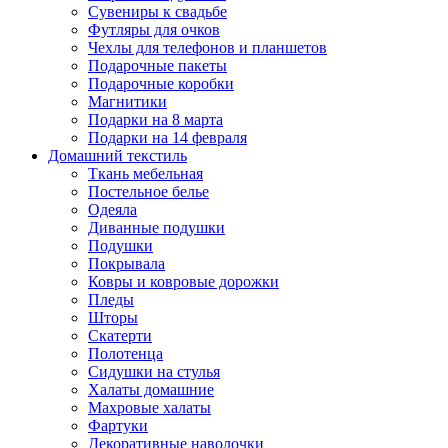
Сувениры к свадьбе
Футляры для очков
Чехлы для телефонов и планшетов
Подарочные пакеты
Подарочные коробки
Магнитики
Подарки на 8 марта
Подарки на 14 февраля
Домашний текстиль
Ткань мебельная
Постельное белье
Одеяла
Диванные подушки
Подушки
Покрывала
Ковры и ковровые дорожки
Пледы
Шторы
Скатерти
Полотенца
Сидушки на стулья
Халаты домашние
Махровые халаты
Фартуки
Декоративные наволочки