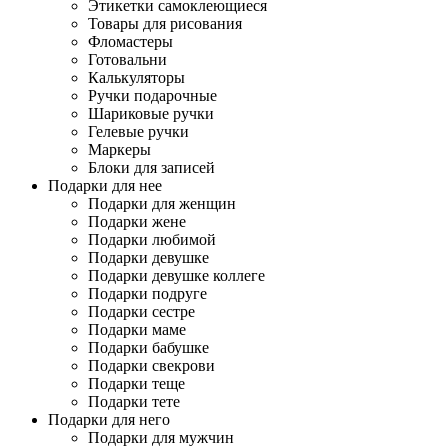
Этикетки самоклеющиеся
Товары для рисования
Фломастеры
Готовальни
Калькуляторы
Ручки подарочные
Шариковые ручки
Гелевые ручки
Маркеры
Блоки для записей
Подарки для нее
Подарки для женщин
Подарки жене
Подарки любимой
Подарки девушке
Подарки девушке коллеге
Подарки подруге
Подарки сестре
Подарки маме
Подарки бабушке
Подарки свекрови
Подарки теще
Подарки тете
Подарки для него
Подарки для мужчин