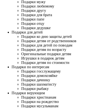
Подарки мужу
Подарки любимому
Подарки другу
Подарки для брата
Подарки папе
Подарки отцу
Подарки дедушке
Подарки для детей
Подарки ко дню защиты детей
Подарки детям от родственников
Подарки для детей по поводам
Подарки детям по возрасту
Оригинальные подарки детям
Игрушки в подарок детям
Подарки детям по стоимости
Подарки по интересам
Подарки госслужащему
Подарки домохозяйке
Подарки дачнику
Подарки шахматисту
Подарки рыбаку
Подарки верующим
Подарки христианам
Подарки на рождество
Подарки мусульманам