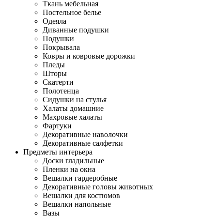
Ткань мебельная
Постельное белье
Одеяла
Диванные подушки
Подушки
Покрывала
Ковры и ковровые дорожки
Пледы
Шторы
Скатерти
Полотенца
Сидушки на стулья
Халаты домашние
Махровые халаты
Фартуки
Декоративные наволочки
Декоративные салфетки
Предметы интерьера
Доски гладильные
Пленки на окна
Вешалки гардеробные
Декоративные головы животных
Вешалки для костюмов
Вешалки напольные
Вазы