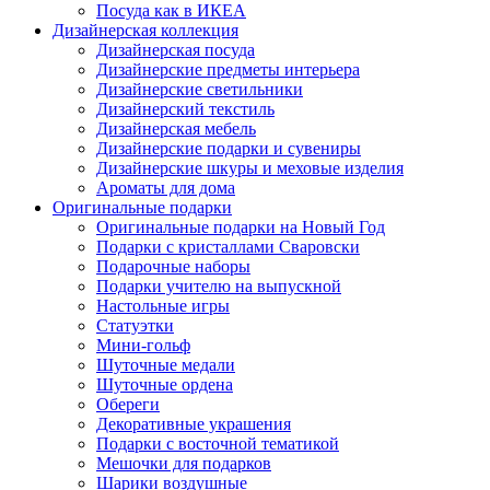
Посуда как в ИКЕА
Дизайнерская коллекция
Дизайнерская посуда
Дизайнерские предметы интерьера
Дизайнерские светильники
Дизайнерский текстиль
Дизайнерская мебель
Дизайнерские подарки и сувениры
Дизайнерские шкуры и меховые изделия
Ароматы для дома
Оригинальные подарки
Оригинальные подарки на Новый Год
Подарки с кристаллами Сваровски
Подарочные наборы
Подарки учителю на выпускной
Настольные игры
Статуэтки
Мини-гольф
Шуточные медали
Шуточные ордена
Обереги
Декоративные украшения
Подарки с восточной тематикой
Мешочки для подарков
Шарики воздушные