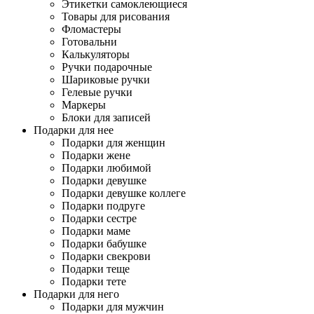
Этикетки самоклеющиеся
Товары для рисования
Фломастеры
Готовальни
Калькуляторы
Ручки подарочные
Шариковые ручки
Гелевые ручки
Маркеры
Блоки для записей
Подарки для нее
Подарки для женщин
Подарки жене
Подарки любимой
Подарки девушке
Подарки девушке коллеге
Подарки подруге
Подарки сестре
Подарки маме
Подарки бабушке
Подарки свекрови
Подарки теще
Подарки тете
Подарки для него
Подарки для мужчин