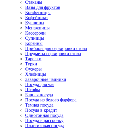
Стаканы
Вазы для фруктов
Конфетницы
Кофейники
Кувшины
Менажницы
Кассероли
Супницы
Корзины
Приборы для сервировки стола
Предметы сервировки стола
Тарелки
Турки
Фужеры
Хлебницы
Заварочные чайники
Посуда для чая
Штофы
Барная посуда
Посуда из белого фарфора
Темная посуда
Посуда в кредит
Однотонная посуда
Посуда в рассрочку
Пластиковая посуда