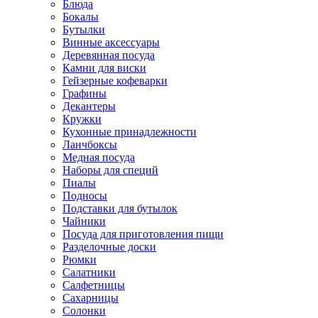
Блюда
Бокалы
Бутылки
Винные аксессуары
Деревянная посуда
Камни для виски
Гейзерные кофеварки
Графины
Декантеры
Кружки
Кухонные принадлежности
Ланчбоксы
Медная посуда
Наборы для специй
Пиалы
Подносы
Подставки для бутылок
Чайники
Посуда для приготовления пищи
Разделочные доски
Рюмки
Салатники
Салфетницы
Сахарницы
Солонки