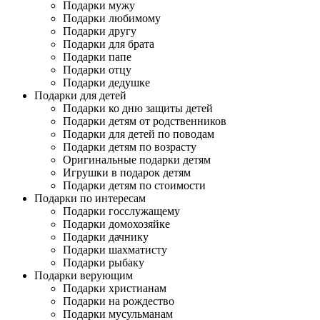
Подарки мужу
Подарки любимому
Подарки другу
Подарки для брата
Подарки папе
Подарки отцу
Подарки дедушке
Подарки для детей
Подарки ко дню защиты детей
Подарки детям от родственников
Подарки для детей по поводам
Подарки детям по возрасту
Оригинальные подарки детям
Игрушки в подарок детям
Подарки детям по стоимости
Подарки по интересам
Подарки госслужащему
Подарки домохозяйке
Подарки дачнику
Подарки шахматисту
Подарки рыбаку
Подарки верующим
Подарки христианам
Подарки на рождество
Подарки мусульманам