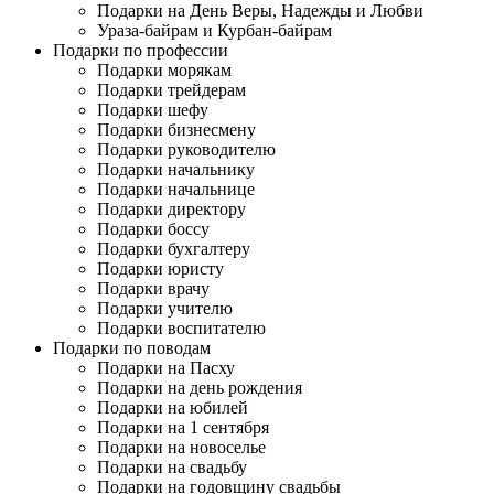
Подарки на День Веры, Надежды и Любви
Ураза-байрам и Курбан-байрам
Подарки по профессии
Подарки морякам
Подарки трейдерам
Подарки шефу
Подарки бизнесмену
Подарки руководителю
Подарки начальнику
Подарки начальнице
Подарки директору
Подарки боссу
Подарки бухгалтеру
Подарки юристу
Подарки врачу
Подарки учителю
Подарки воспитателю
Подарки по поводам
Подарки на Пасху
Подарки на день рождения
Подарки на юбилей
Подарки на 1 сентября
Подарки на новоселье
Подарки на свадьбу
Подарки на годовщину свадьбы