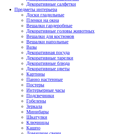
Декоративные салфетки
Предметы интерьера
Доски гладильные
Пленки на окна
Вешалки гардеробные
Декоративные головы животных
Вешалки для костюмов
Вешалки напольные
Вазы
Декоративная посуда
Декоративные тарелки
Декоративные блюда
Декоративные цветы
Картины
Панно настенные
Постеры
Интерьерные часы
Подсвечники
Гобелены
Зеркала
Минибары
Шкатулки
Ключницы
Кашпо
Домашние свечи