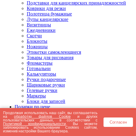
Подставки для канцелярских принадлежностей
Коврики для резки
Полотенца бумажные
Лупы канцелярские
Визитницы
Ежедневники
Скотчи
Блокноты
Ножницы
Этикетки самоклеющиеся
Товары для рисования
Фломастеры
Готовальни
Калькуляторы
Ручки подарочные
Шариковые ручки
Гелевые ручки
Маркеры
Блоки для записей
Подарки по цене
Подарки от 5000 рублей
Продолжая использовать наш сайт, вы соглашаетесь
на
обработку файлов Cookie
и других
Подарки до 5000 рублей
пользовательских данных, в соответствии с
Согласен
Подарки до 3000 рублей
Политикой конфиденциальности
. Вы можете
заблокировать использование Cookies сайтом,
Подарки до 2000 рублей
изменив настройки Вашего браузера.
Подарки до 1000 рублей