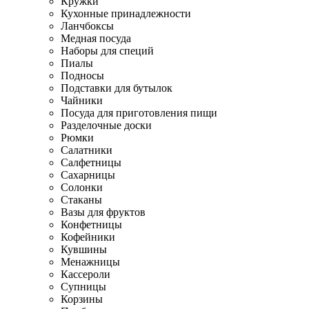
Кружки
Кухонные принадлежности
Ланчбоксы
Медная посуда
Наборы для специй
Пиалы
Подносы
Подставки для бутылок
Чайники
Посуда для приготовления пищи
Разделочные доски
Рюмки
Салатники
Салфетницы
Сахарницы
Солонки
Стаканы
Вазы для фруктов
Конфетницы
Кофейники
Кувшины
Менажницы
Кассероли
Супницы
Корзины