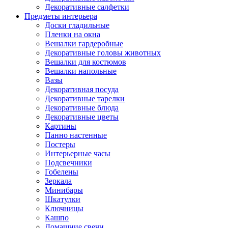
Декоративные салфетки
Предметы интерьера
Доски гладильные
Пленки на окна
Вешалки гардеробные
Декоративные головы животных
Вешалки для костюмов
Вешалки напольные
Вазы
Декоративная посуда
Декоративные тарелки
Декоративные блюда
Декоративные цветы
Картины
Панно настенные
Постеры
Интерьерные часы
Подсвечники
Гобелены
Зеркала
Минибары
Шкатулки
Ключницы
Кашпо
Домашние свечи