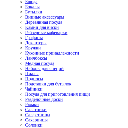
Блюда
Бокалы
Бутылки
Винные аксессуары
Деревянная посуда
Камни для виски
Гейзерные кофеварки
Графины
Декантеры
Кружки
Кухонные принадлежности
Ланчбоксы
Медная посуда
Наборы для специй
Пиалы
Подносы
Подставки для бутылок
Чайники
Посуда для приготовления пищи
Разделочные доски
Рюмки
Салатники
Салфетницы
Сахарницы
Солонки