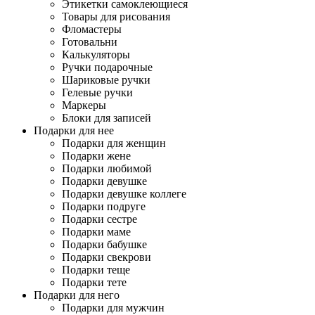
Этикетки самоклеющиеся
Товары для рисования
Фломастеры
Готовальни
Калькуляторы
Ручки подарочные
Шариковые ручки
Гелевые ручки
Маркеры
Блоки для записей
Подарки для нее
Подарки для женщин
Подарки жене
Подарки любимой
Подарки девушке
Подарки девушке коллеге
Подарки подруге
Подарки сестре
Подарки маме
Подарки бабушке
Подарки свекрови
Подарки теще
Подарки тете
Подарки для него
Подарки для мужчин