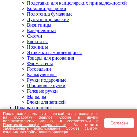
Подставки для канцелярских принадлежностей
Коврики для резки
Полотенца бумажные
Лупы канцелярские
Визитницы
Ежедневники
Скотчи
Блокноты
Ножницы
Этикетки самоклеющиеся
Товары для рисования
Фломастеры
Готовальни
Калькуляторы
Ручки подарочные
Шариковые ручки
Гелевые ручки
Маркеры
Блоки для записей
Подарки по цене
Подарки от 5000 рублей
Продолжая использовать наш сайт, вы соглашаетесь
на
обработку файлов Cookie
и других
Подарки до 5000 рублей
пользовательских данных, в соответствии с
Согласен
Подарки до 3000 рублей
Политикой конфиденциальности
. Вы можете
заблокировать использование Cookies сайтом,
Подарки до 2000 рублей
изменив настройки Вашего браузера.
Подарки до 1000 рублей