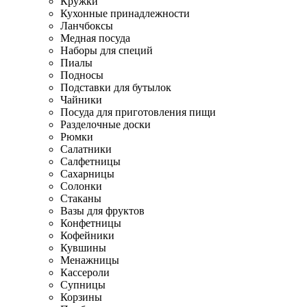
Кружки
Кухонные принадлежности
Ланчбоксы
Медная посуда
Наборы для специй
Пиалы
Подносы
Подставки для бутылок
Чайники
Посуда для приготовления пищи
Разделочные доски
Рюмки
Салатники
Салфетницы
Сахарницы
Солонки
Стаканы
Вазы для фруктов
Конфетницы
Кофейники
Кувшины
Менажницы
Кассероли
Супницы
Корзины