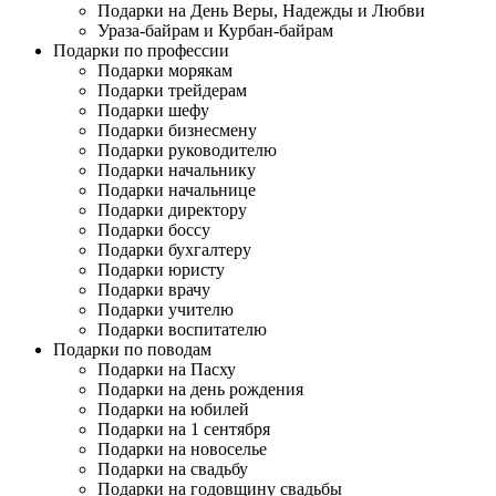
Подарки на День Веры, Надежды и Любви
Ураза-байрам и Курбан-байрам
Подарки по профессии
Подарки морякам
Подарки трейдерам
Подарки шефу
Подарки бизнесмену
Подарки руководителю
Подарки начальнику
Подарки начальнице
Подарки директору
Подарки боссу
Подарки бухгалтеру
Подарки юристу
Подарки врачу
Подарки учителю
Подарки воспитателю
Подарки по поводам
Подарки на Пасху
Подарки на день рождения
Подарки на юбилей
Подарки на 1 сентября
Подарки на новоселье
Подарки на свадьбу
Подарки на годовщину свадьбы