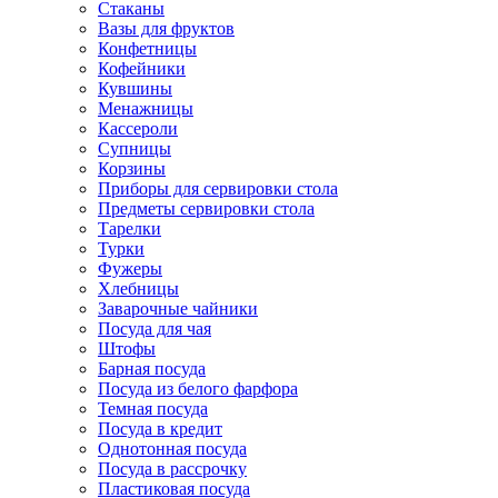
Стаканы
Вазы для фруктов
Конфетницы
Кофейники
Кувшины
Менажницы
Кассероли
Супницы
Корзины
Приборы для сервировки стола
Предметы сервировки стола
Тарелки
Турки
Фужеры
Хлебницы
Заварочные чайники
Посуда для чая
Штофы
Барная посуда
Посуда из белого фарфора
Темная посуда
Посуда в кредит
Однотонная посуда
Посуда в рассрочку
Пластиковая посуда