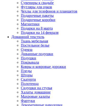
Сувениры к свадьбе
Футляры для очков
Чехлы для телефонов и планшетов
Подарочные пакеты
Подарочные коробки
Магнитики
Подарки на 8 марта
Подарки на 14 февраля
Домашний текстиль
Ткань мебельная
Постельное белье
Одеяла
Диванные подушки
Подушки
Покрывала
Ковры и ковровые дорожки
Пледы
Шторы
Скатерти
Полотенца
Сидушки на стулья
Халаты домашние
Махровые халаты
Фартуки
Декоративные наволочки