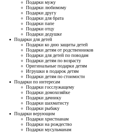
Подарки мужу
Подарки любимому
Подарки другу
Подарки для брата
Подарки папе
Подарки отцу
Подарки дедушке
Подарки для детей
Подарки ко дню защиты детей
Подарки детям от родственников
Подарки для детей по поводам
Подарки детям по возрасту
Оригинальные подарки детям
Игрушки в подарок детям
Подарки детям по стоимости
Подарки по интересам
Подарки госслужащему
Подарки домохозяйке
Подарки дачнику
Подарки шахматисту
Подарки рыбаку
Подарки верующим
Подарки христианам
Подарки на рождество
Подарки мусульманам