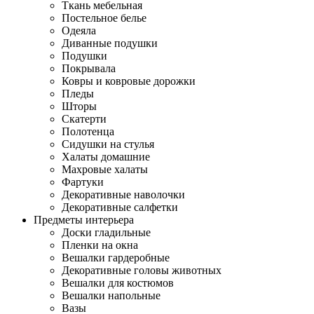
Ткань мебельная
Постельное белье
Одеяла
Диванные подушки
Подушки
Покрывала
Ковры и ковровые дорожки
Пледы
Шторы
Скатерти
Полотенца
Сидушки на стулья
Халаты домашние
Махровые халаты
Фартуки
Декоративные наволочки
Декоративные салфетки
Предметы интерьера
Доски гладильные
Пленки на окна
Вешалки гардеробные
Декоративные головы животных
Вешалки для костюмов
Вешалки напольные
Вазы