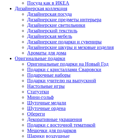
Посуда как в ИКЕА
Дизайнерская коллекция
Дизайнерская посуда
Дизайнерские предметы интерьера
Дизайнерские светильники
Дизайнерский текстиль
Дизайнерская мебель
Дизайнерские подарки и сувениры
Дизайнерские шкуры и меховые изделия
Ароматы для дома
Оригинальные подарки
Оригинальные подарки на Новый Год
Подарки с кристаллами Сваровски
Подарочные наборы
Подарки учителю на выпускной
Настольные игры
Статуэтки
Мини-гольф
Шуточные медали
Шуточные ордена
Обереги
Декоративные украшения
Подарки с восточной тематикой
Мешочки для подарков
Шарики воздушные