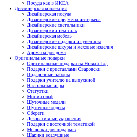
Посуда как в ИКЕА
Дизайнерская коллекция
Дизайнерская посуда
Дизайнерские предметы интерьера
Дизайнерские светильники
Дизайнерский текстиль
Дизайнерская мебель
Дизайнерские подарки и сувениры
Дизайнерские шкуры и меховые изделия
Ароматы для дома
Оригинальные подарки
Оригинальные подарки на Новый Год
Подарки с кристаллами Сваровски
Подарочные наборы
Подарки учителю на выпускной
Настольные игры
Статуэтки
Мини-гольф
Шуточные медали
Шуточные ордена
Обереги
Декоративные украшения
Подарки с восточной тематикой
Мешочки для подарков
Шарики воздушные