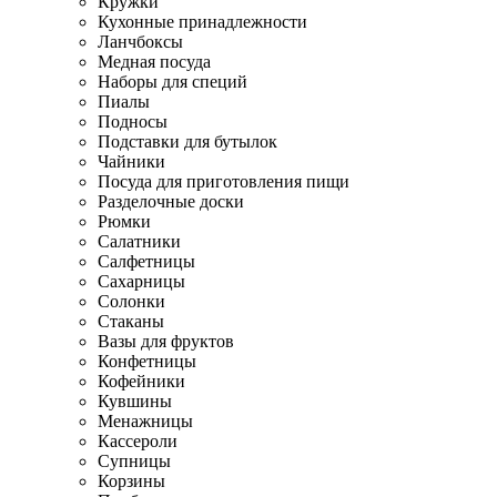
Кружки
Кухонные принадлежности
Ланчбоксы
Медная посуда
Наборы для специй
Пиалы
Подносы
Подставки для бутылок
Чайники
Посуда для приготовления пищи
Разделочные доски
Рюмки
Салатники
Салфетницы
Сахарницы
Солонки
Стаканы
Вазы для фруктов
Конфетницы
Кофейники
Кувшины
Менажницы
Кассероли
Супницы
Корзины