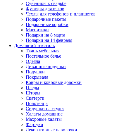
Сувениры к свадьбе
Футляры для очков
Чехлы для телефонов и планшетов
Подарочные пакеты
Подарочные коробки
Магнитики
Подарки на 8 марта
Подарки на 14 февраля
Домашний текстиль
Ткань мебельная
Постельное белье
Одеяла
Диванные подушки
Подушки
Покрывала
Ковры и ковровые дорожки
Пледы
Шторы
Скатерти
Полотенца
Сидушки на стулья
Халаты домашние
Махровые халаты
Фартуки
Декоративные наволочки