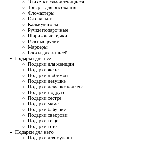
Этикетки самоклеющиеся
Товары для рисования
Фломастеры
Готовальни
Калькуляторы
Ручки подарочные
Шариковые ручки
Гелевые ручки
Маркеры
Блоки для записей
Подарки для нее
Подарки для женщин
Подарки жене
Подарки любимой
Подарки девушке
Подарки девушке коллеге
Подарки подруге
Подарки сестре
Подарки маме
Подарки бабушке
Подарки свекрови
Подарки теще
Подарки тете
Подарки для него
Подарки для мужчин