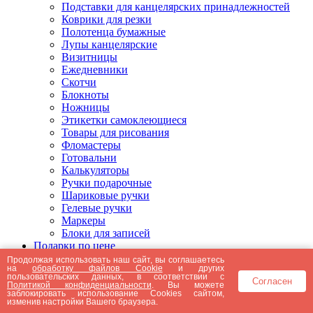
Подставки для канцелярских принадлежностей
Коврики для резки
Полотенца бумажные
Лупы канцелярские
Визитницы
Ежедневники
Скотчи
Блокноты
Ножницы
Этикетки самоклеющиеся
Товары для рисования
Фломастеры
Готовальни
Калькуляторы
Ручки подарочные
Шариковые ручки
Гелевые ручки
Маркеры
Блоки для записей
Подарки по цене
Подарки от 5000 рублей
Продолжая использовать наш сайт, вы соглашаетесь
на
обработку файлов Cookie
и других
Подарки до 5000 рублей
пользовательских данных, в соответствии с
Согласен
Подарки до 3000 рублей
Политикой конфиденциальности
. Вы можете
заблокировать использование Cookies сайтом,
Подарки до 2000 рублей
изменив настройки Вашего браузера.
Подарки до 1000 рублей