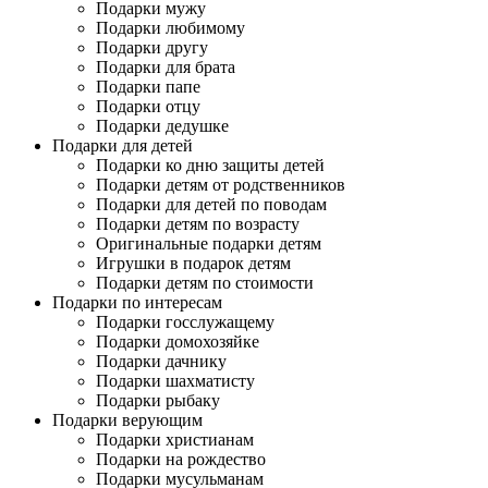
Подарки мужу
Подарки любимому
Подарки другу
Подарки для брата
Подарки папе
Подарки отцу
Подарки дедушке
Подарки для детей
Подарки ко дню защиты детей
Подарки детям от родственников
Подарки для детей по поводам
Подарки детям по возрасту
Оригинальные подарки детям
Игрушки в подарок детям
Подарки детям по стоимости
Подарки по интересам
Подарки госслужащему
Подарки домохозяйке
Подарки дачнику
Подарки шахматисту
Подарки рыбаку
Подарки верующим
Подарки христианам
Подарки на рождество
Подарки мусульманам