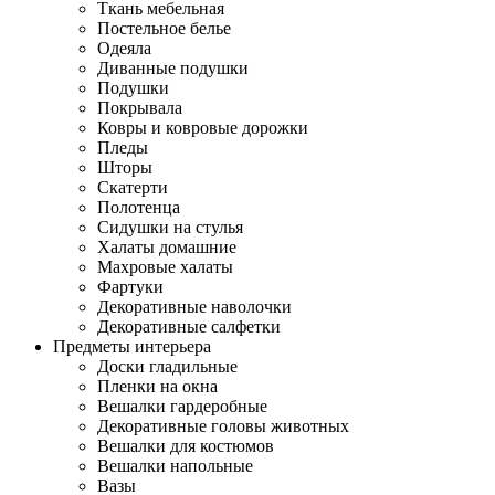
Ткань мебельная
Постельное белье
Одеяла
Диванные подушки
Подушки
Покрывала
Ковры и ковровые дорожки
Пледы
Шторы
Скатерти
Полотенца
Сидушки на стулья
Халаты домашние
Махровые халаты
Фартуки
Декоративные наволочки
Декоративные салфетки
Предметы интерьера
Доски гладильные
Пленки на окна
Вешалки гардеробные
Декоративные головы животных
Вешалки для костюмов
Вешалки напольные
Вазы