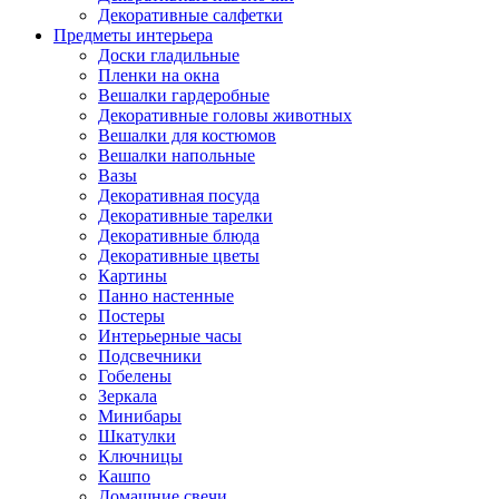
Декоративные салфетки
Предметы интерьера
Доски гладильные
Пленки на окна
Вешалки гардеробные
Декоративные головы животных
Вешалки для костюмов
Вешалки напольные
Вазы
Декоративная посуда
Декоративные тарелки
Декоративные блюда
Декоративные цветы
Картины
Панно настенные
Постеры
Интерьерные часы
Подсвечники
Гобелены
Зеркала
Минибары
Шкатулки
Ключницы
Кашпо
Домашние свечи