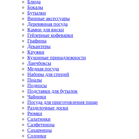
Блюда
Бокалы
Бутылки
Винные аксессуары
Деревянная посуда
Камни для виски
Гейзерные кофеварки
Графины
Декантеры
Кружки
Кухонные принадлежности
Ланчбоксы
Медная посуда
Наборы для специй
Пиалы
Подносы
Подставки для бутылок
Чайники
Посуда для приготовления пищи
Разделочные доски
Рюмки
Салатники
Салфетницы
Сахарницы
Солонки