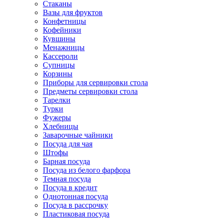
Стаканы
Вазы для фруктов
Конфетницы
Кофейники
Кувшины
Менажницы
Кассероли
Супницы
Корзины
Приборы для сервировки стола
Предметы сервировки стола
Тарелки
Турки
Фужеры
Хлебницы
Заварочные чайники
Посуда для чая
Штофы
Барная посуда
Посуда из белого фарфора
Темная посуда
Посуда в кредит
Однотонная посуда
Посуда в рассрочку
Пластиковая посуда