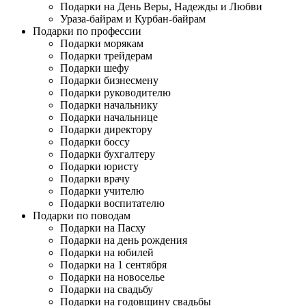
Подарки на День Веры, Надежды и Любви
Ураза-байрам и Курбан-байрам
Подарки по профессии
Подарки морякам
Подарки трейдерам
Подарки шефу
Подарки бизнесмену
Подарки руководителю
Подарки начальнику
Подарки начальнице
Подарки директору
Подарки боссу
Подарки бухгалтеру
Подарки юристу
Подарки врачу
Подарки учителю
Подарки воспитателю
Подарки по поводам
Подарки на Пасху
Подарки на день рождения
Подарки на юбилей
Подарки на 1 сентября
Подарки на новоселье
Подарки на свадьбу
Подарки на годовщину свадьбы