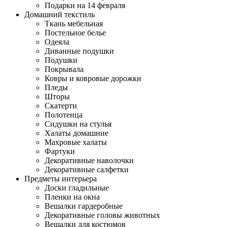
Подарки на 14 февраля
Домашний текстиль
Ткань мебельная
Постельное белье
Одеяла
Диванные подушки
Подушки
Покрывала
Ковры и ковровые дорожки
Пледы
Шторы
Скатерти
Полотенца
Сидушки на стулья
Халаты домашние
Махровые халаты
Фартуки
Декоративные наволочки
Декоративные салфетки
Предметы интерьера
Доски гладильные
Пленки на окна
Вешалки гардеробные
Декоративные головы животных
Вешалки для костюмов