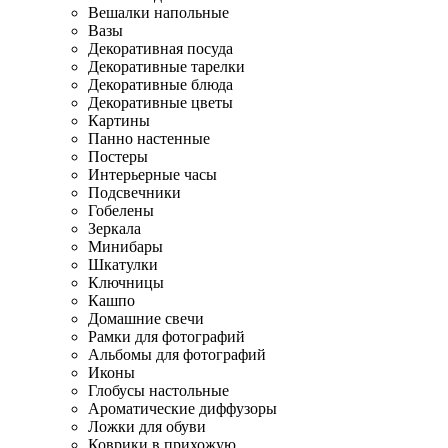
Вешалки напольные
Вазы
Декоративная посуда
Декоративные тарелки
Декоративные блюда
Декоративные цветы
Картины
Панно настенные
Постеры
Интерьерные часы
Подсвечники
Гобелены
Зеркала
Минибары
Шкатулки
Ключницы
Кашпо
Домашние свечи
Рамки для фотографий
Альбомы для фотографий
Иконы
Глобусы настольные
Ароматические диффузоры
Ложки для обуви
Коврики в прихожую