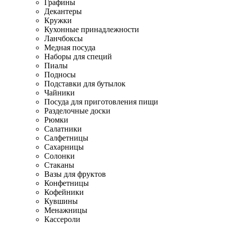
Графины
Декантеры
Кружки
Кухонные принадлежности
Ланчбоксы
Медная посуда
Наборы для специй
Пиалы
Подносы
Подставки для бутылок
Чайники
Посуда для приготовления пищи
Разделочные доски
Рюмки
Салатники
Салфетницы
Сахарницы
Солонки
Стаканы
Вазы для фруктов
Конфетницы
Кофейники
Кувшины
Менажницы
Кассероли