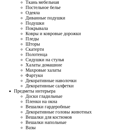
Ткань мебельная
Постельное белье
Одеяла
Диванные подушки
Подушки
Покрывала
Ковры и ковровые дорожки
Пледы
Шторы
Скатерти
Полотенца
Сидушки на стулья
Халаты домашние
Махровые халаты
Фартуки
Декоративные наволочки
Декоративные салфетки
Предметы интерьера
Доски гладильные
Пленки на окна
Вешалки гардеробные
Декоративные головы животных
Вешалки для костюмов
Вешалки напольные
Вазы