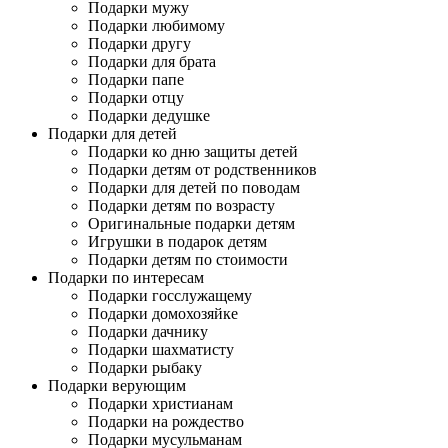
Подарки мужу
Подарки любимому
Подарки другу
Подарки для брата
Подарки папе
Подарки отцу
Подарки дедушке
Подарки для детей
Подарки ко дню защиты детей
Подарки детям от родственников
Подарки для детей по поводам
Подарки детям по возрасту
Оригинальные подарки детям
Игрушки в подарок детям
Подарки детям по стоимости
Подарки по интересам
Подарки госслужащему
Подарки домохозяйке
Подарки дачнику
Подарки шахматисту
Подарки рыбаку
Подарки верующим
Подарки христианам
Подарки на рождество
Подарки мусульманам