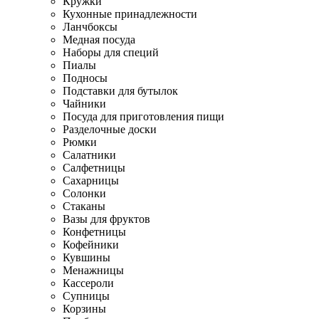
Кружки
Кухонные принадлежности
Ланчбоксы
Медная посуда
Наборы для специй
Пиалы
Подносы
Подставки для бутылок
Чайники
Посуда для приготовления пищи
Разделочные доски
Рюмки
Салатники
Салфетницы
Сахарницы
Солонки
Стаканы
Вазы для фруктов
Конфетницы
Кофейники
Кувшины
Менажницы
Кассероли
Супницы
Корзины