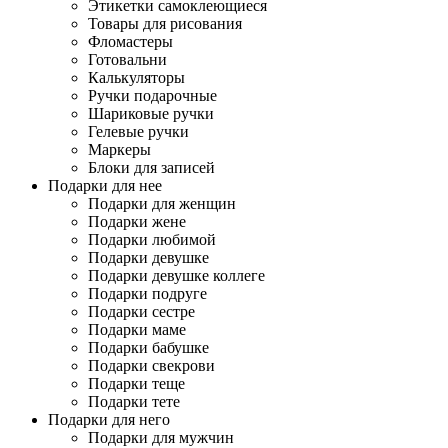
Этикетки самоклеющиеся
Товары для рисования
Фломастеры
Готовальни
Калькуляторы
Ручки подарочные
Шариковые ручки
Гелевые ручки
Маркеры
Блоки для записей
Подарки для нее
Подарки для женщин
Подарки жене
Подарки любимой
Подарки девушке
Подарки девушке коллеге
Подарки подруге
Подарки сестре
Подарки маме
Подарки бабушке
Подарки свекрови
Подарки теще
Подарки тете
Подарки для него
Подарки для мужчин