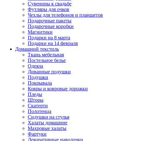
Сувениры к свадьбе
Футляры для очков
Чехлы для телефонов и планшетов
Подарочные пакеты
Подарочные коробки
Магнитики
Подарки на 8 марта
Подарки на 14 февраля
Домашний текстиль
Ткань мебельная
Постельное белье
Одеяла
Диванные подушки
Подушки
Покрывала
Ковры и ковровые дорожки
Пледы
Шторы
Скатерти
Полотенца
Сидушки на стулья
Халаты домашние
Махровые халаты
Фартуки
Декоративные наволочки