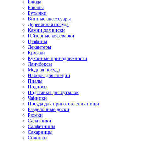
Блюда
Бокалы
Бутылки
Винные аксессуары
Деревянная посуда
Камни для виски
Гейзерные кофеварки
Графины
Декантеры
Кружки
Кухонные принадлежности
Ланчбоксы
Медная посуда
Наборы для специй
Пиалы
Подносы
Подставки для бутылок
Чайники
Посуда для приготовления пищи
Разделочные доски
Рюмки
Салатники
Салфетницы
Сахарницы
Солонки