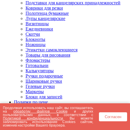
Подставки для канцелярских принадлежностей
Коврики для резки
Полотенца бумажные
Лупы канцелярские
Визитницы
Ежедневники
Скотчи
Блокноты
Ножницы
Этикетки самоклеющиеся
Товары для рисования
Фломастеры
Готовальни
Калькуляторы
Ручки подарочные
Шариковые ручки
Гелевые ручки
Маркеры
Блоки для записей
Подарки по цене
Подарки от 5000 рублей
Продолжая использовать наш сайт, вы соглашаетесь
на
обработку файлов Cookie
и других
Подарки до 5000 рублей
пользовательских данных, в соответствии с
Согласен
Подарки до 3000 рублей
Политикой конфиденциальности
. Вы можете
заблокировать использование Cookies сайтом,
Подарки до 2000 рублей
изменив настройки Вашего браузера.
Подарки до 1000 рублей