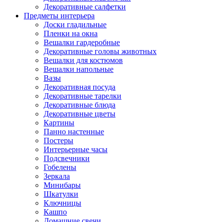
Декоративные салфетки
Предметы интерьера
Доски гладильные
Пленки на окна
Вешалки гардеробные
Декоративные головы животных
Вешалки для костюмов
Вешалки напольные
Вазы
Декоративная посуда
Декоративные тарелки
Декоративные блюда
Декоративные цветы
Картины
Панно настенные
Постеры
Интерьерные часы
Подсвечники
Гобелены
Зеркала
Минибары
Шкатулки
Ключницы
Кашпо
Домашние свечи