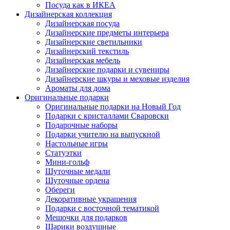
Посуда как в ИКЕА
Дизайнерская коллекция
Дизайнерская посуда
Дизайнерские предметы интерьера
Дизайнерские светильники
Дизайнерский текстиль
Дизайнерская мебель
Дизайнерские подарки и сувениры
Дизайнерские шкуры и меховые изделия
Ароматы для дома
Оригинальные подарки
Оригинальные подарки на Новый Год
Подарки с кристаллами Сваровски
Подарочные наборы
Подарки учителю на выпускной
Настольные игры
Статуэтки
Мини-гольф
Шуточные медали
Шуточные ордена
Обереги
Декоративные украшения
Подарки с восточной тематикой
Мешочки для подарков
Шарики воздушные