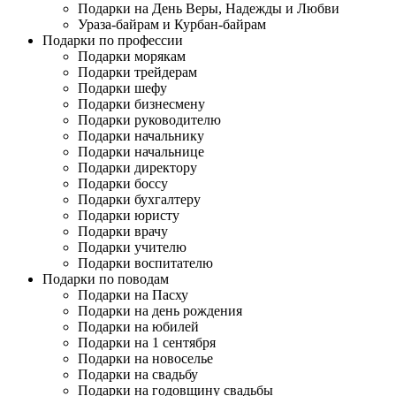
Подарки на День Веры, Надежды и Любви
Ураза-байрам и Курбан-байрам
Подарки по профессии
Подарки морякам
Подарки трейдерам
Подарки шефу
Подарки бизнесмену
Подарки руководителю
Подарки начальнику
Подарки начальнице
Подарки директору
Подарки боссу
Подарки бухгалтеру
Подарки юристу
Подарки врачу
Подарки учителю
Подарки воспитателю
Подарки по поводам
Подарки на Пасху
Подарки на день рождения
Подарки на юбилей
Подарки на 1 сентября
Подарки на новоселье
Подарки на свадьбу
Подарки на годовщину свадьбы