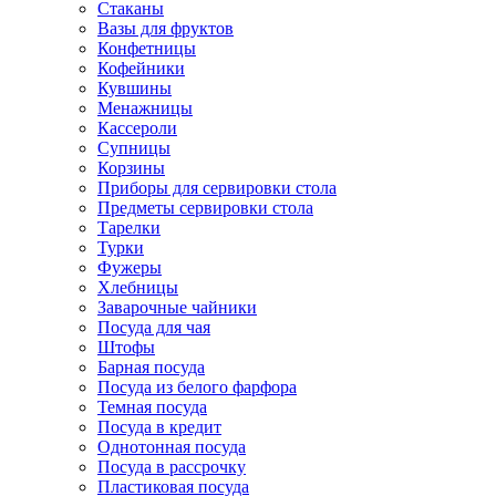
Стаканы
Вазы для фруктов
Конфетницы
Кофейники
Кувшины
Менажницы
Кассероли
Супницы
Корзины
Приборы для сервировки стола
Предметы сервировки стола
Тарелки
Турки
Фужеры
Хлебницы
Заварочные чайники
Посуда для чая
Штофы
Барная посуда
Посуда из белого фарфора
Темная посуда
Посуда в кредит
Однотонная посуда
Посуда в рассрочку
Пластиковая посуда