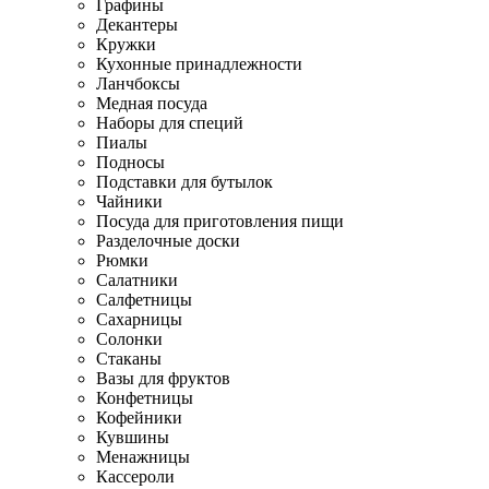
Графины
Декантеры
Кружки
Кухонные принадлежности
Ланчбоксы
Медная посуда
Наборы для специй
Пиалы
Подносы
Подставки для бутылок
Чайники
Посуда для приготовления пищи
Разделочные доски
Рюмки
Салатники
Салфетницы
Сахарницы
Солонки
Стаканы
Вазы для фруктов
Конфетницы
Кофейники
Кувшины
Менажницы
Кассероли