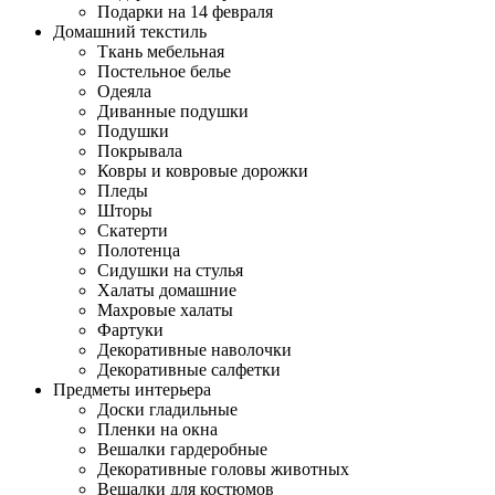
Подарки на 14 февраля
Домашний текстиль
Ткань мебельная
Постельное белье
Одеяла
Диванные подушки
Подушки
Покрывала
Ковры и ковровые дорожки
Пледы
Шторы
Скатерти
Полотенца
Сидушки на стулья
Халаты домашние
Махровые халаты
Фартуки
Декоративные наволочки
Декоративные салфетки
Предметы интерьера
Доски гладильные
Пленки на окна
Вешалки гардеробные
Декоративные головы животных
Вешалки для костюмов