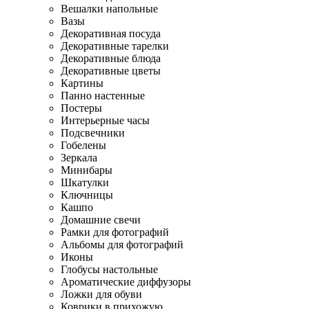
Вешалки напольные
Вазы
Декоративная посуда
Декоративные тарелки
Декоративные блюда
Декоративные цветы
Картины
Панно настенные
Постеры
Интерьерные часы
Подсвечники
Гобелены
Зеркала
Минибары
Шкатулки
Ключницы
Кашпо
Домашние свечи
Рамки для фотографий
Альбомы для фотографий
Иконы
Глобусы настольные
Ароматические диффузоры
Ложки для обуви
Коврики в прихожую