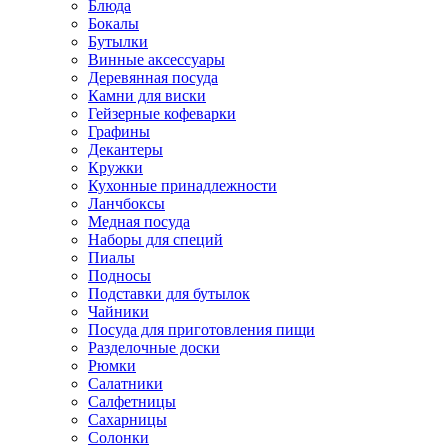
Блюда
Бокалы
Бутылки
Винные аксессуары
Деревянная посуда
Камни для виски
Гейзерные кофеварки
Графины
Декантеры
Кружки
Кухонные принадлежности
Ланчбоксы
Медная посуда
Наборы для специй
Пиалы
Подносы
Подставки для бутылок
Чайники
Посуда для приготовления пищи
Разделочные доски
Рюмки
Салатники
Салфетницы
Сахарницы
Солонки