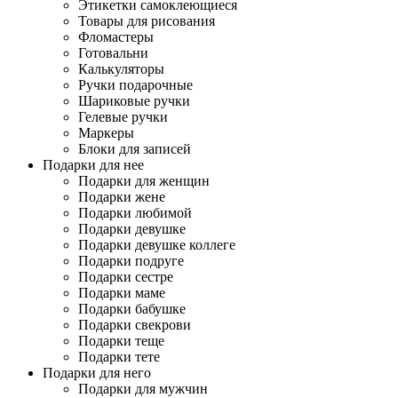
Этикетки самоклеющиеся
Товары для рисования
Фломастеры
Готовальни
Калькуляторы
Ручки подарочные
Шариковые ручки
Гелевые ручки
Маркеры
Блоки для записей
Подарки для нее
Подарки для женщин
Подарки жене
Подарки любимой
Подарки девушке
Подарки девушке коллеге
Подарки подруге
Подарки сестре
Подарки маме
Подарки бабушке
Подарки свекрови
Подарки теще
Подарки тете
Подарки для него
Подарки для мужчин