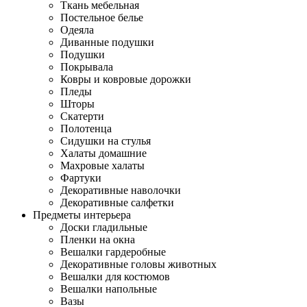
Ткань мебельная
Постельное белье
Одеяла
Диванные подушки
Подушки
Покрывала
Ковры и ковровые дорожки
Пледы
Шторы
Скатерти
Полотенца
Сидушки на стулья
Халаты домашние
Махровые халаты
Фартуки
Декоративные наволочки
Декоративные салфетки
Предметы интерьера
Доски гладильные
Пленки на окна
Вешалки гардеробные
Декоративные головы животных
Вешалки для костюмов
Вешалки напольные
Вазы