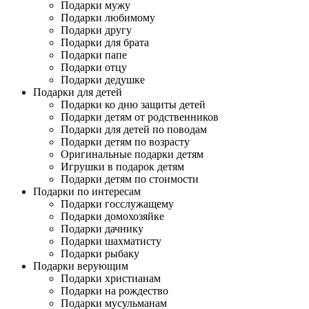
Подарки мужу
Подарки любимому
Подарки другу
Подарки для брата
Подарки папе
Подарки отцу
Подарки дедушке
Подарки для детей
Подарки ко дню защиты детей
Подарки детям от родственников
Подарки для детей по поводам
Подарки детям по возрасту
Оригинальные подарки детям
Игрушки в подарок детям
Подарки детям по стоимости
Подарки по интересам
Подарки госслужащему
Подарки домохозяйке
Подарки дачнику
Подарки шахматисту
Подарки рыбаку
Подарки верующим
Подарки христианам
Подарки на рождество
Подарки мусульманам