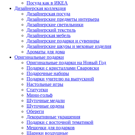
Посуда как в ИКЕА
Дизайнерская коллекция
Дизайнерская посуда
Дизайнерские предметы интерьера
Дизайнерские светильники
Дизайнерский текстиль
Дизайнерская мебель
Дизайнерские подарки и сувениры
Дизайнерские шкуры и меховые изделия
Ароматы для дома
Оригинальные подарки
Оригинальные подарки на Новый Год
Подарки с кристаллами Сваровски
Подарочные наборы
Подарки учителю на выпускной
Настольные игры
Статуэтки
Мини-гольф
Шуточные медали
Шуточные ордена
Обереги
Декоративные украшения
Подарки с восточной тематикой
Мешочки для подарков
Шарики воздушные