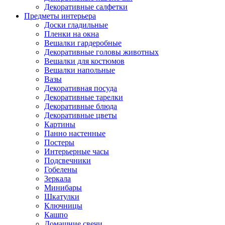
Декоративные салфетки
Предметы интерьера
Доски гладильные
Пленки на окна
Вешалки гардеробные
Декоративные головы животных
Вешалки для костюмов
Вешалки напольные
Вазы
Декоративная посуда
Декоративные тарелки
Декоративные блюда
Декоративные цветы
Картины
Панно настенные
Постеры
Интерьерные часы
Подсвечники
Гобелены
Зеркала
Минибары
Шкатулки
Ключницы
Кашпо
Домашние свечи