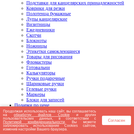
Подставки для канцелярских принадлежностей
Коврики для резки
Полотенца бумажные
Лупы канцелярские
Визитницы
Ежедневники
Скотчи
Блокноты
Ножницы
Этикетки самоклеющиеся
Товары для рисования
Фломастеры
Готовальни
Калькуляторы
Ручки подарочные
Шариковые ручки
Гелевые ручки
Маркеры
Блоки для записей
Подарки по цене
Подарки от 5000 рублей
Продолжая использовать наш сайт, вы соглашаетесь
на
обработку файлов Cookie
и других
Подарки до 5000 рублей
пользовательских данных, в соответствии с
Согласен
Подарки до 3000 рублей
Политикой конфиденциальности
. Вы можете
заблокировать использование Cookies сайтом,
Подарки до 2000 рублей
изменив настройки Вашего браузера.
Подарки до 1000 рублей