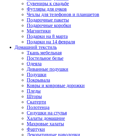
Сувениры к свадьбе
Футляры для очков
Чехлы для телефонов и планшетов
Подарочные пакеты
Подарочные коробки
Магнитики
Подарки на 8 марта
Подарки на 14 февраля
Домашний текстиль
Ткань мебельная
Постельное белье
Одеяла
Диванные подушки
Подушки
Покрывала
Ковры и ковровые дорожки
Пледы
Шторы
Скатерти
Полотенца
Сидушки на стулья
Халаты домашние
Махровые халаты
Фартуки
Декоративные наволочки