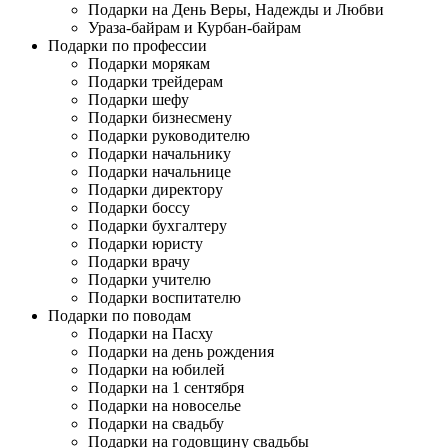
Подарки на День Веры, Надежды и Любви
Ураза-байрам и Курбан-байрам
Подарки по профессии
Подарки морякам
Подарки трейдерам
Подарки шефу
Подарки бизнесмену
Подарки руководителю
Подарки начальнику
Подарки начальнице
Подарки директору
Подарки боссу
Подарки бухгалтеру
Подарки юристу
Подарки врачу
Подарки учителю
Подарки воспитателю
Подарки по поводам
Подарки на Пасху
Подарки на день рождения
Подарки на юбилей
Подарки на 1 сентября
Подарки на новоселье
Подарки на свадьбу
Подарки на годовщину свадьбы