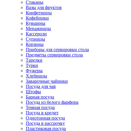
Стаканы
Вазы для фруктов
Конфетницы
Кофейники
Кувшины
Менажницы
Кассероли
Супницы
Корзины
Приборы для сервировки стола
Предметы сервировки стола
Тарелки
Турки
Фужеры
Хлебницы
Заварочные чайники
Посуда для чая
Штофы
Барная посуда
Посуда из белого фарфора
Темная посуда
Посуда в кредит
Однотонная посуда
Посуда в рассрочку
Пластиковая посуда