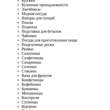
Кружки
Кухонные принадлежности
Ланчбоксы
Медная посуда
Наборы для специй
Пиалы
Подносы
Подставки для бутылок
Чайники
Посуда для приготовления пищи
Разделочные доски
Рюмки
Салатники
Салфетницы
Сахарницы
Солонки
Стаканы
Вазы для фруктов
Конфетницы
Кофейники
Кувшины
Менажницы
Кассероли
Супницы
Корзины