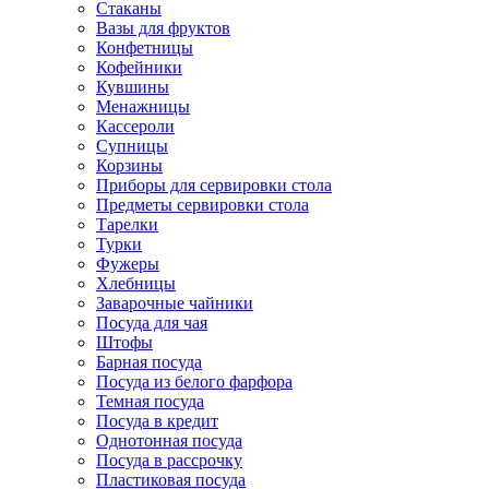
Стаканы
Вазы для фруктов
Конфетницы
Кофейники
Кувшины
Менажницы
Кассероли
Супницы
Корзины
Приборы для сервировки стола
Предметы сервировки стола
Тарелки
Турки
Фужеры
Хлебницы
Заварочные чайники
Посуда для чая
Штофы
Барная посуда
Посуда из белого фарфора
Темная посуда
Посуда в кредит
Однотонная посуда
Посуда в рассрочку
Пластиковая посуда