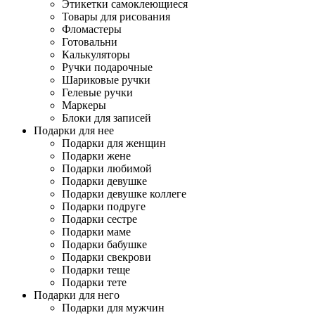
Этикетки самоклеющиеся
Товары для рисования
Фломастеры
Готовальни
Калькуляторы
Ручки подарочные
Шариковые ручки
Гелевые ручки
Маркеры
Блоки для записей
Подарки для нее
Подарки для женщин
Подарки жене
Подарки любимой
Подарки девушке
Подарки девушке коллеге
Подарки подруге
Подарки сестре
Подарки маме
Подарки бабушке
Подарки свекрови
Подарки теще
Подарки тете
Подарки для него
Подарки для мужчин