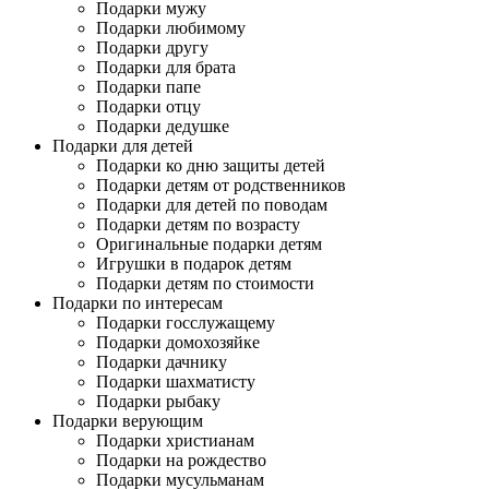
Подарки мужу
Подарки любимому
Подарки другу
Подарки для брата
Подарки папе
Подарки отцу
Подарки дедушке
Подарки для детей
Подарки ко дню защиты детей
Подарки детям от родственников
Подарки для детей по поводам
Подарки детям по возрасту
Оригинальные подарки детям
Игрушки в подарок детям
Подарки детям по стоимости
Подарки по интересам
Подарки госслужащему
Подарки домохозяйке
Подарки дачнику
Подарки шахматисту
Подарки рыбаку
Подарки верующим
Подарки христианам
Подарки на рождество
Подарки мусульманам