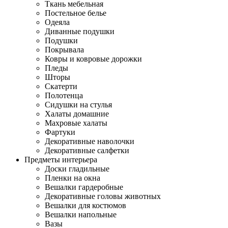
Ткань мебельная
Постельное белье
Одеяла
Диванные подушки
Подушки
Покрывала
Ковры и ковровые дорожки
Пледы
Шторы
Скатерти
Полотенца
Сидушки на стулья
Халаты домашние
Махровые халаты
Фартуки
Декоративные наволочки
Декоративные салфетки
Предметы интерьера
Доски гладильные
Пленки на окна
Вешалки гардеробные
Декоративные головы животных
Вешалки для костюмов
Вешалки напольные
Вазы