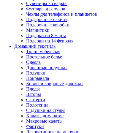
Сувениры к свадьбе
Футляры для очков
Чехлы для телефонов и планшетов
Подарочные пакеты
Подарочные коробки
Магнитики
Подарки на 8 марта
Подарки на 14 февраля
Домашний текстиль
Ткань мебельная
Постельное белье
Одеяла
Диванные подушки
Подушки
Покрывала
Ковры и ковровые дорожки
Пледы
Шторы
Скатерти
Полотенца
Сидушки на стулья
Халаты домашние
Махровые халаты
Фартуки
Декоративные наволочки