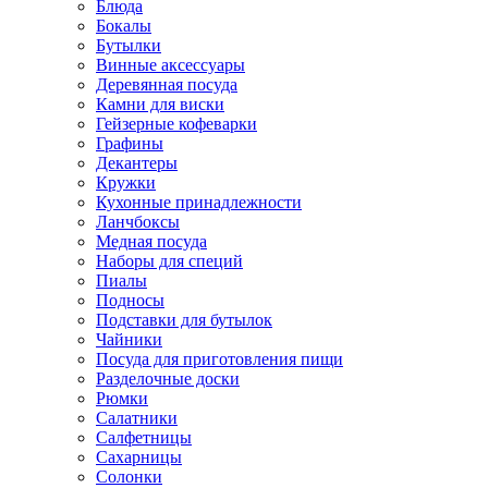
Блюда
Бокалы
Бутылки
Винные аксессуары
Деревянная посуда
Камни для виски
Гейзерные кофеварки
Графины
Декантеры
Кружки
Кухонные принадлежности
Ланчбоксы
Медная посуда
Наборы для специй
Пиалы
Подносы
Подставки для бутылок
Чайники
Посуда для приготовления пищи
Разделочные доски
Рюмки
Салатники
Салфетницы
Сахарницы
Солонки