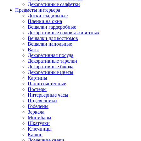
Декоративные салфетки
Предметы интерьера
Доски гладильные
Пленки на окна
Вешалки гардеробные
Декоративные головы животных
Вешалки для костюмов
Вешалки напольные
Вазы
Декоративная посуда
Декоративные тарелки
Декоративные блюда
Декоративные цветы
Картины
Панно настенные
Постеры
Интерьерные часы
Подсвечники
Гобелены
Зеркала
Минибары
Шкатулки
Ключницы
Кашпо
Домашние свечи