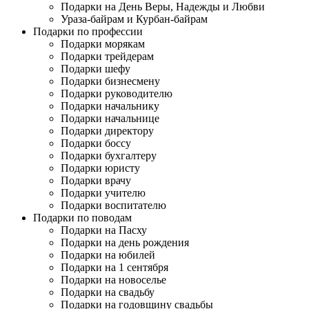
Подарки на День Веры, Надежды и Любви
Ураза-байрам и Курбан-байрам
Подарки по профессии
Подарки морякам
Подарки трейдерам
Подарки шефу
Подарки бизнесмену
Подарки руководителю
Подарки начальнику
Подарки начальнице
Подарки директору
Подарки боссу
Подарки бухгалтеру
Подарки юристу
Подарки врачу
Подарки учителю
Подарки воспитателю
Подарки по поводам
Подарки на Пасху
Подарки на день рождения
Подарки на юбилей
Подарки на 1 сентября
Подарки на новоселье
Подарки на свадьбу
Подарки на годовщину свадьбы