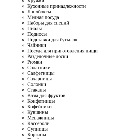
Кружки
Кухонные принадлежности
Ланчбоксы
Медная посуда
Наборы для специй
Пиалы
Подносы
Подставки для бутылок
Чайники
Посуда для приготовления пищи
Разделочные доски
Рюмки
Салатники
Салфетницы
Сахарницы
Солонки
Стаканы
Вазы для фруктов
Конфетницы
Кофейники
Кувшины
Менажницы
Кассероли
Супницы
Корзины