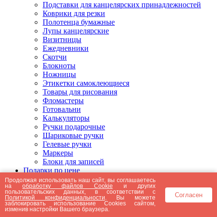
Подставки для канцелярских принадлежностей
Коврики для резки
Полотенца бумажные
Лупы канцелярские
Визитницы
Ежедневники
Скотчи
Блокноты
Ножницы
Этикетки самоклеющиеся
Товары для рисования
Фломастеры
Готовальни
Калькуляторы
Ручки подарочные
Шариковые ручки
Гелевые ручки
Маркеры
Блоки для записей
Подарки по цене
Подарки от 5000 рублей
Продолжая использовать наш сайт, вы соглашаетесь
на
обработку файлов Cookie
и других
Подарки до 5000 рублей
пользовательских данных, в соответствии с
Согласен
Подарки до 3000 рублей
Политикой конфиденциальности
. Вы можете
заблокировать использование Cookies сайтом,
Подарки до 2000 рублей
изменив настройки Вашего браузера.
Подарки до 1000 рублей