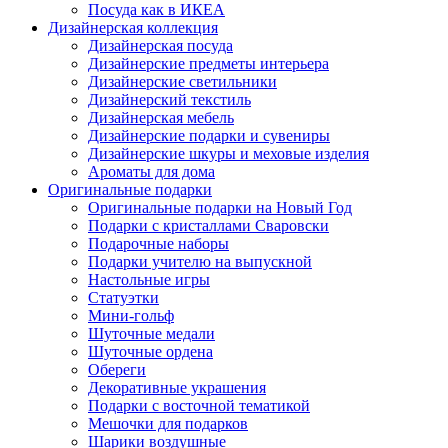
Посуда как в ИКЕА
Дизайнерская коллекция
Дизайнерская посуда
Дизайнерские предметы интерьера
Дизайнерские светильники
Дизайнерский текстиль
Дизайнерская мебель
Дизайнерские подарки и сувениры
Дизайнерские шкуры и меховые изделия
Ароматы для дома
Оригинальные подарки
Оригинальные подарки на Новый Год
Подарки с кристаллами Сваровски
Подарочные наборы
Подарки учителю на выпускной
Настольные игры
Статуэтки
Мини-гольф
Шуточные медали
Шуточные ордена
Обереги
Декоративные украшения
Подарки с восточной тематикой
Мешочки для подарков
Шарики воздушные