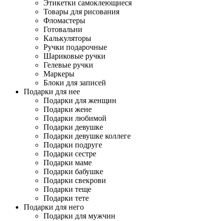
Этикетки самоклеющиеся
Товары для рисования
Фломастеры
Готовальни
Калькуляторы
Ручки подарочные
Шариковые ручки
Гелевые ручки
Маркеры
Блоки для записей
Подарки для нее
Подарки для женщин
Подарки жене
Подарки любимой
Подарки девушке
Подарки девушке коллеге
Подарки подруге
Подарки сестре
Подарки маме
Подарки бабушке
Подарки свекрови
Подарки теще
Подарки тете
Подарки для него
Подарки для мужчин