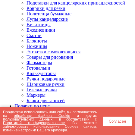
Подставки для канцелярских принадлежностей
Коврики для резки
Полотенца бумажные
Лупы канцелярские
Визитницы
Ежедневники
Скотчи
Блокноты
Ножницы
Этикетки самоклеющиеся
Товары для рисования
Фломастеры
Готовальни
Калькуляторы
Ручки подарочные
Шариковые ручки
Гелевые ручки
Маркеры
Блоки для записей
Подарки по цене
Подарки от 5000 рублей
Продолжая использовать наш сайт, вы соглашаетесь
на
обработку файлов Cookie
и других
Подарки до 5000 рублей
пользовательских данных, в соответствии с
Согласен
Подарки до 3000 рублей
Политикой конфиденциальности
. Вы можете
заблокировать использование Cookies сайтом,
Подарки до 2000 рублей
изменив настройки Вашего браузера.
Подарки до 1000 рублей