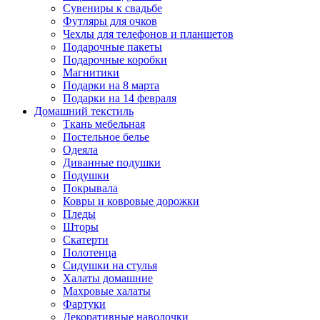
Сувениры к свадьбе
Футляры для очков
Чехлы для телефонов и планшетов
Подарочные пакеты
Подарочные коробки
Магнитики
Подарки на 8 марта
Подарки на 14 февраля
Домашний текстиль
Ткань мебельная
Постельное белье
Одеяла
Диванные подушки
Подушки
Покрывала
Ковры и ковровые дорожки
Пледы
Шторы
Скатерти
Полотенца
Сидушки на стулья
Халаты домашние
Махровые халаты
Фартуки
Декоративные наволочки