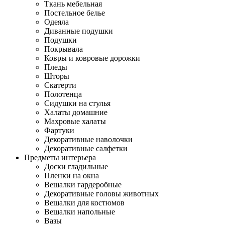
Ткань мебельная
Постельное белье
Одеяла
Диванные подушки
Подушки
Покрывала
Ковры и ковровые дорожки
Пледы
Шторы
Скатерти
Полотенца
Сидушки на стулья
Халаты домашние
Махровые халаты
Фартуки
Декоративные наволочки
Декоративные салфетки
Предметы интерьера
Доски гладильные
Пленки на окна
Вешалки гардеробные
Декоративные головы животных
Вешалки для костюмов
Вешалки напольные
Вазы