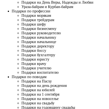
Подарки на День Веры, Надежды и Любви
Ураза-байрам и Курбан-байрам
Подарки по профессии
Подарки морякам
Подарки трейдерам
Подарки шефу
Подарки бизнесмену
Подарки руководителю
Подарки начальнику
Подарки начальнице
Подарки директору
Подарки боссу
Подарки бухгалтеру
Подарки юристу
Подарки врачу
Подарки учителю
Подарки воспитателю
Подарки по поводам
Подарки на Пасху
Подарки на день рождения
Подарки на юбилей
Подарки на 1 сентября
Подарки на новоселье
Подарки на свадьбу
Подарки на годовщину свадьбы