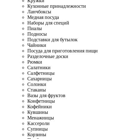
Кружки
Кухонные принадлежности
Ланчбоксы
Медная посуда
Наборы для специй
Пиалы
Подносы
Подставки для бутылок
Чайники
Посуда для приготовления пищи
Разделочные доски
Рюмки
Салатники
Салфетницы
Сахарницы
Солонки
Стаканы
Вазы для фруктов
Конфетницы
Кофейники
Кувшины
Менажницы
Кассероли
Супницы
Корзины