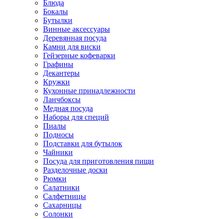
Блюда
Бокалы
Бутылки
Винные аксессуары
Деревянная посуда
Камни для виски
Гейзерные кофеварки
Графины
Декантеры
Кружки
Кухонные принадлежности
Ланчбоксы
Медная посуда
Наборы для специй
Пиалы
Подносы
Подставки для бутылок
Чайники
Посуда для приготовления пищи
Разделочные доски
Рюмки
Салатники
Салфетницы
Сахарницы
Солонки