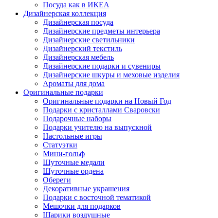
Посуда как в ИКЕА
Дизайнерская коллекция
Дизайнерская посуда
Дизайнерские предметы интерьера
Дизайнерские светильники
Дизайнерский текстиль
Дизайнерская мебель
Дизайнерские подарки и сувениры
Дизайнерские шкуры и меховые изделия
Ароматы для дома
Оригинальные подарки
Оригинальные подарки на Новый Год
Подарки с кристаллами Сваровски
Подарочные наборы
Подарки учителю на выпускной
Настольные игры
Статуэтки
Мини-гольф
Шуточные медали
Шуточные ордена
Обереги
Декоративные украшения
Подарки с восточной тематикой
Мешочки для подарков
Шарики воздушные