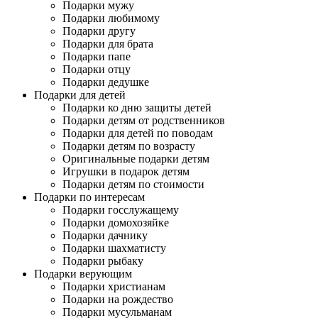
Подарки мужу
Подарки любимому
Подарки другу
Подарки для брата
Подарки папе
Подарки отцу
Подарки дедушке
Подарки для детей
Подарки ко дню защиты детей
Подарки детям от родственников
Подарки для детей по поводам
Подарки детям по возрасту
Оригинальные подарки детям
Игрушки в подарок детям
Подарки детям по стоимости
Подарки по интересам
Подарки госслужащему
Подарки домохозяйке
Подарки дачнику
Подарки шахматисту
Подарки рыбаку
Подарки верующим
Подарки христианам
Подарки на рождество
Подарки мусульманам