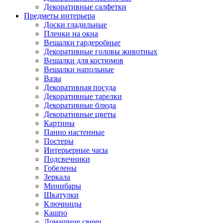
Декоративные салфетки
Предметы интерьера
Доски гладильные
Пленки на окна
Вешалки гардеробные
Декоративные головы животных
Вешалки для костюмов
Вешалки напольные
Вазы
Декоративная посуда
Декоративные тарелки
Декоративные блюда
Декоративные цветы
Картины
Панно настенные
Постеры
Интерьерные часы
Подсвечники
Гобелены
Зеркала
Минибары
Шкатулки
Ключницы
Кашпо
Домашние свечи