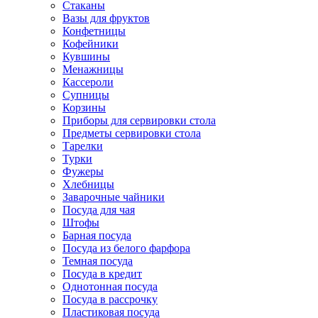
Стаканы
Вазы для фруктов
Конфетницы
Кофейники
Кувшины
Менажницы
Кассероли
Супницы
Корзины
Приборы для сервировки стола
Предметы сервировки стола
Тарелки
Турки
Фужеры
Хлебницы
Заварочные чайники
Посуда для чая
Штофы
Барная посуда
Посуда из белого фарфора
Темная посуда
Посуда в кредит
Однотонная посуда
Посуда в рассрочку
Пластиковая посуда