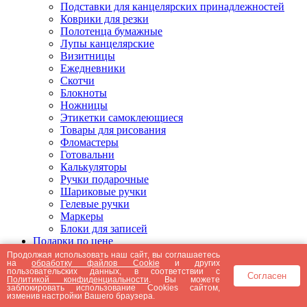
Подставки для канцелярских принадлежностей
Коврики для резки
Полотенца бумажные
Лупы канцелярские
Визитницы
Ежедневники
Скотчи
Блокноты
Ножницы
Этикетки самоклеющиеся
Товары для рисования
Фломастеры
Готовальни
Калькуляторы
Ручки подарочные
Шариковые ручки
Гелевые ручки
Маркеры
Блоки для записей
Подарки по цене
Подарки от 5000 рублей
Продолжая использовать наш сайт, вы соглашаетесь
на
обработку файлов Cookie
и других
Подарки до 5000 рублей
пользовательских данных, в соответствии с
Согласен
Подарки до 3000 рублей
Политикой конфиденциальности
. Вы можете
заблокировать использование Cookies сайтом,
Подарки до 2000 рублей
изменив настройки Вашего браузера.
Подарки до 1000 рублей