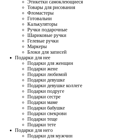
Этикетки самоклеющиеся
Товары для рисования
Фломастеры
Готовальни
Калькуляторы
Ручки подарочные
Шариковые ручки
Гелевые ручки
Маркеры
Блоки для записей
Подарки для нее
Подарки для женщин
Подарки жене
Подарки любимой
Подарки девушке
Подарки девушке коллеге
Подарки подруге
Подарки сестре
Подарки маме
Подарки бабушке
Подарки свекрови
Подарки теще
Подарки тете
Подарки для него
Подарки для мужчин