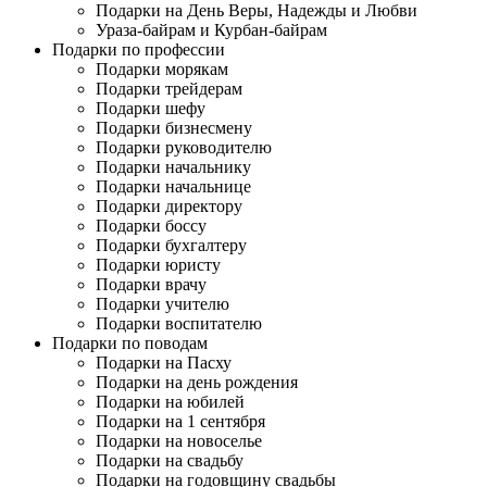
Подарки на День Веры, Надежды и Любви
Ураза-байрам и Курбан-байрам
Подарки по профессии
Подарки морякам
Подарки трейдерам
Подарки шефу
Подарки бизнесмену
Подарки руководителю
Подарки начальнику
Подарки начальнице
Подарки директору
Подарки боссу
Подарки бухгалтеру
Подарки юристу
Подарки врачу
Подарки учителю
Подарки воспитателю
Подарки по поводам
Подарки на Пасху
Подарки на день рождения
Подарки на юбилей
Подарки на 1 сентября
Подарки на новоселье
Подарки на свадьбу
Подарки на годовщину свадьбы