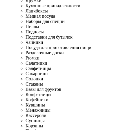
Кружки
Кухонные принадлежности
Ланчбоксы
Медная посуда
Наборы для специй
Пиалы
Подносы
Подставки для бутылок
Чайники
Посуда для приготовления пищи
Разделочные доски
Рюмки
Салатники
Салфетницы
Сахарницы
Солонки
Стаканы
Вазы для фруктов
Конфетницы
Кофейники
Кувшины
Менажницы
Кассероли
Супницы
Корзины