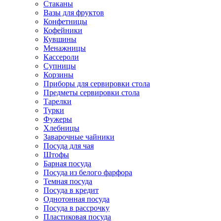
Стаканы
Вазы для фруктов
Конфетницы
Кофейники
Кувшины
Менажницы
Кассероли
Супницы
Корзины
Приборы для сервировки стола
Предметы сервировки стола
Тарелки
Турки
Фужеры
Хлебницы
Заварочные чайники
Посуда для чая
Штофы
Барная посуда
Посуда из белого фарфора
Темная посуда
Посуда в кредит
Однотонная посуда
Посуда в рассрочку
Пластиковая посуда