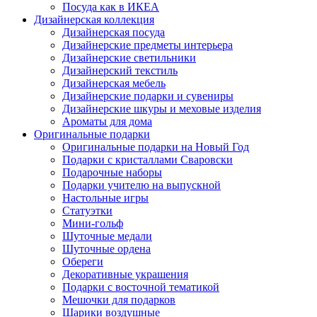
Посуда как в ИКЕА
Дизайнерская коллекция
Дизайнерская посуда
Дизайнерские предметы интерьера
Дизайнерские светильники
Дизайнерский текстиль
Дизайнерская мебель
Дизайнерские подарки и сувениры
Дизайнерские шкуры и меховые изделия
Ароматы для дома
Оригинальные подарки
Оригинальные подарки на Новый Год
Подарки с кристаллами Сваровски
Подарочные наборы
Подарки учителю на выпускной
Настольные игры
Статуэтки
Мини-гольф
Шуточные медали
Шуточные ордена
Обереги
Декоративные украшения
Подарки с восточной тематикой
Мешочки для подарков
Шарики воздушные