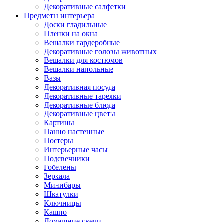
Декоративные салфетки
Предметы интерьера
Доски гладильные
Пленки на окна
Вешалки гардеробные
Декоративные головы животных
Вешалки для костюмов
Вешалки напольные
Вазы
Декоративная посуда
Декоративные тарелки
Декоративные блюда
Декоративные цветы
Картины
Панно настенные
Постеры
Интерьерные часы
Подсвечники
Гобелены
Зеркала
Минибары
Шкатулки
Ключницы
Кашпо
Домашние свечи