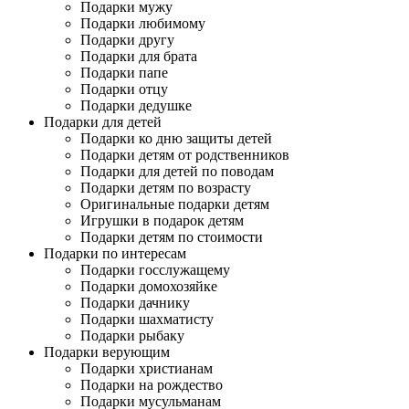
Подарки мужу
Подарки любимому
Подарки другу
Подарки для брата
Подарки папе
Подарки отцу
Подарки дедушке
Подарки для детей
Подарки ко дню защиты детей
Подарки детям от родственников
Подарки для детей по поводам
Подарки детям по возрасту
Оригинальные подарки детям
Игрушки в подарок детям
Подарки детям по стоимости
Подарки по интересам
Подарки госслужащему
Подарки домохозяйке
Подарки дачнику
Подарки шахматисту
Подарки рыбаку
Подарки верующим
Подарки христианам
Подарки на рождество
Подарки мусульманам