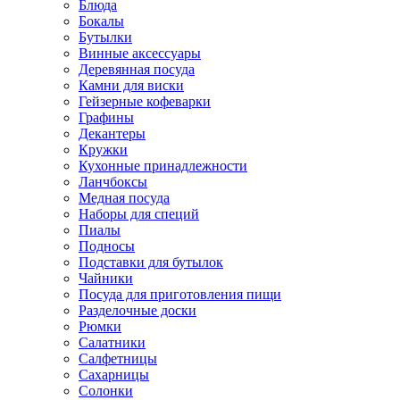
Блюда
Бокалы
Бутылки
Винные аксессуары
Деревянная посуда
Камни для виски
Гейзерные кофеварки
Графины
Декантеры
Кружки
Кухонные принадлежности
Ланчбоксы
Медная посуда
Наборы для специй
Пиалы
Подносы
Подставки для бутылок
Чайники
Посуда для приготовления пищи
Разделочные доски
Рюмки
Салатники
Салфетницы
Сахарницы
Солонки