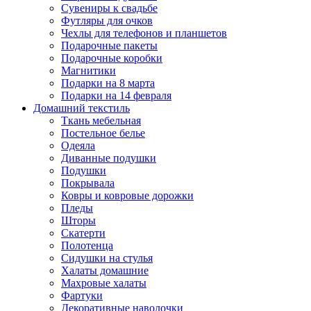
Сувениры к свадьбе
Футляры для очков
Чехлы для телефонов и планшетов
Подарочные пакеты
Подарочные коробки
Магнитики
Подарки на 8 марта
Подарки на 14 февраля
Домашний текстиль
Ткань мебельная
Постельное белье
Одеяла
Диванные подушки
Подушки
Покрывала
Ковры и ковровые дорожки
Пледы
Шторы
Скатерти
Полотенца
Сидушки на стулья
Халаты домашние
Махровые халаты
Фартуки
Декоративные наволочки