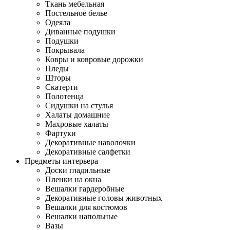
Ткань мебельная
Постельное белье
Одеяла
Диванные подушки
Подушки
Покрывала
Ковры и ковровые дорожки
Пледы
Шторы
Скатерти
Полотенца
Сидушки на стулья
Халаты домашние
Махровые халаты
Фартуки
Декоративные наволочки
Декоративные салфетки
Предметы интерьера
Доски гладильные
Пленки на окна
Вешалки гардеробные
Декоративные головы животных
Вешалки для костюмов
Вешалки напольные
Вазы