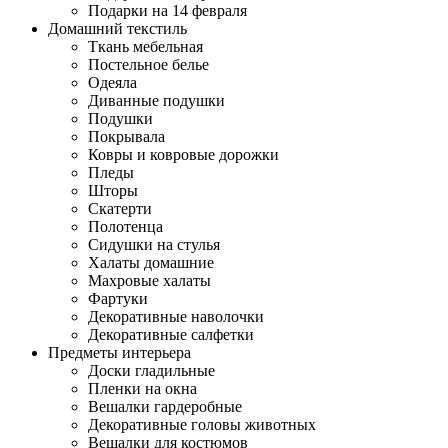
Подарки на 14 февраля
Домашний текстиль
Ткань мебельная
Постельное белье
Одеяла
Диванные подушки
Подушки
Покрывала
Ковры и ковровые дорожки
Пледы
Шторы
Скатерти
Полотенца
Сидушки на стулья
Халаты домашние
Махровые халаты
Фартуки
Декоративные наволочки
Декоративные салфетки
Предметы интерьера
Доски гладильные
Пленки на окна
Вешалки гардеробные
Декоративные головы животных
Вешалки для костюмов