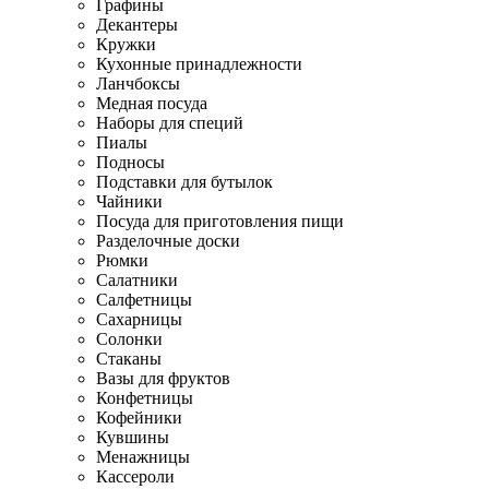
Графины
Декантеры
Кружки
Кухонные принадлежности
Ланчбоксы
Медная посуда
Наборы для специй
Пиалы
Подносы
Подставки для бутылок
Чайники
Посуда для приготовления пищи
Разделочные доски
Рюмки
Салатники
Салфетницы
Сахарницы
Солонки
Стаканы
Вазы для фруктов
Конфетницы
Кофейники
Кувшины
Менажницы
Кассероли