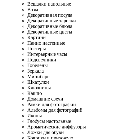
Вешалки напольные
Вазы
Декоративная посуда
Декоративные тарелки
Декоративные блюда
Декоративные цветы
Картины
Панно настенные
Постеры
Интерьерные часы
Подсвечники
Гобелены
Зеркала
Минибары
Шкатулки
Ключницы
Кашпо
Домашние свечи
Рамки для фотографий
Альбомы для фотографий
Иконы
Глобусы настольные
Ароматические диффузоры
Ложки для обуви
Коврики в прихожую