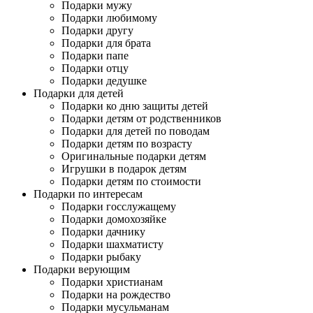
Подарки мужу
Подарки любимому
Подарки другу
Подарки для брата
Подарки папе
Подарки отцу
Подарки дедушке
Подарки для детей
Подарки ко дню защиты детей
Подарки детям от родственников
Подарки для детей по поводам
Подарки детям по возрасту
Оригинальные подарки детям
Игрушки в подарок детям
Подарки детям по стоимости
Подарки по интересам
Подарки госслужащему
Подарки домохозяйке
Подарки дачнику
Подарки шахматисту
Подарки рыбаку
Подарки верующим
Подарки христианам
Подарки на рождество
Подарки мусульманам