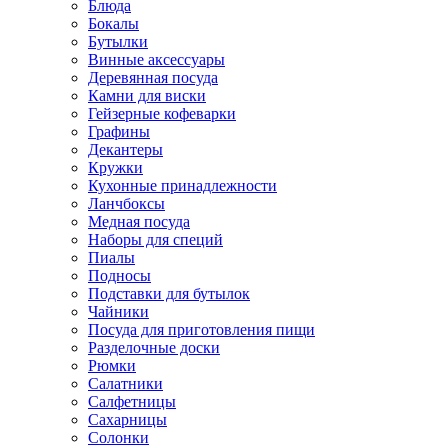
Блюда
Бокалы
Бутылки
Винные аксессуары
Деревянная посуда
Камни для виски
Гейзерные кофеварки
Графины
Декантеры
Кружки
Кухонные принадлежности
Ланчбоксы
Медная посуда
Наборы для специй
Пиалы
Подносы
Подставки для бутылок
Чайники
Посуда для приготовления пищи
Разделочные доски
Рюмки
Салатники
Салфетницы
Сахарницы
Солонки