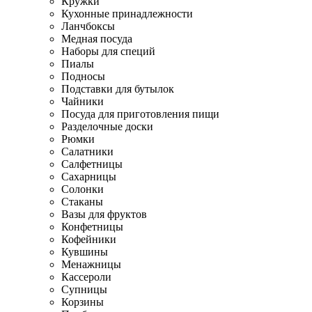
Кружки
Кухонные принадлежности
Ланчбоксы
Медная посуда
Наборы для специй
Пиалы
Подносы
Подставки для бутылок
Чайники
Посуда для приготовления пищи
Разделочные доски
Рюмки
Салатники
Салфетницы
Сахарницы
Солонки
Стаканы
Вазы для фруктов
Конфетницы
Кофейники
Кувшины
Менажницы
Кассероли
Супницы
Корзины