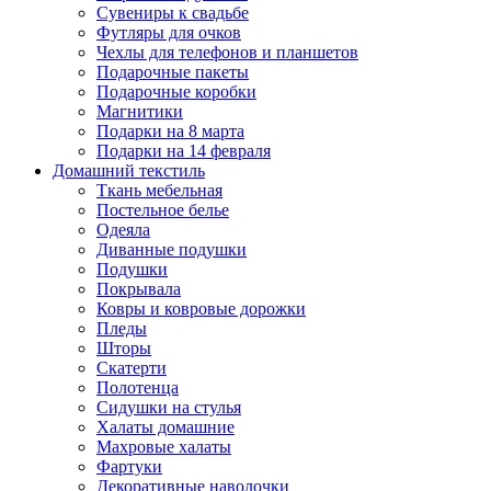
Сувениры к свадьбе
Футляры для очков
Чехлы для телефонов и планшетов
Подарочные пакеты
Подарочные коробки
Магнитики
Подарки на 8 марта
Подарки на 14 февраля
Домашний текстиль
Ткань мебельная
Постельное белье
Одеяла
Диванные подушки
Подушки
Покрывала
Ковры и ковровые дорожки
Пледы
Шторы
Скатерти
Полотенца
Сидушки на стулья
Халаты домашние
Махровые халаты
Фартуки
Декоративные наволочки