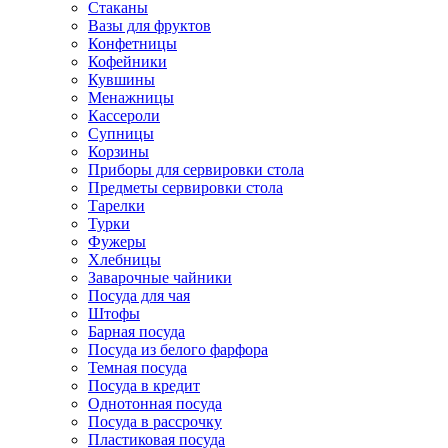
Стаканы
Вазы для фруктов
Конфетницы
Кофейники
Кувшины
Менажницы
Кассероли
Супницы
Корзины
Приборы для сервировки стола
Предметы сервировки стола
Тарелки
Турки
Фужеры
Хлебницы
Заварочные чайники
Посуда для чая
Штофы
Барная посуда
Посуда из белого фарфора
Темная посуда
Посуда в кредит
Однотонная посуда
Посуда в рассрочку
Пластиковая посуда