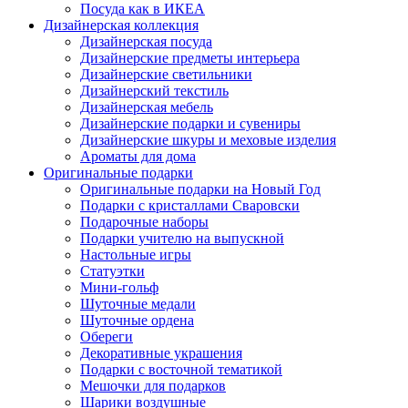
Посуда как в ИКЕА
Дизайнерская коллекция
Дизайнерская посуда
Дизайнерские предметы интерьера
Дизайнерские светильники
Дизайнерский текстиль
Дизайнерская мебель
Дизайнерские подарки и сувениры
Дизайнерские шкуры и меховые изделия
Ароматы для дома
Оригинальные подарки
Оригинальные подарки на Новый Год
Подарки с кристаллами Сваровски
Подарочные наборы
Подарки учителю на выпускной
Настольные игры
Статуэтки
Мини-гольф
Шуточные медали
Шуточные ордена
Обереги
Декоративные украшения
Подарки с восточной тематикой
Мешочки для подарков
Шарики воздушные