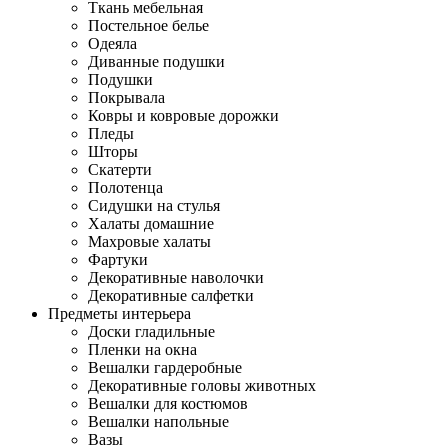
Ткань мебельная
Постельное белье
Одеяла
Диванные подушки
Подушки
Покрывала
Ковры и ковровые дорожки
Пледы
Шторы
Скатерти
Полотенца
Сидушки на стулья
Халаты домашние
Махровые халаты
Фартуки
Декоративные наволочки
Декоративные салфетки
Предметы интерьера
Доски гладильные
Пленки на окна
Вешалки гардеробные
Декоративные головы животных
Вешалки для костюмов
Вешалки напольные
Вазы