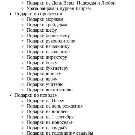
Подарки на День Веры, Надежды и Любви
Ураза-байрам и Курбан-байрам
Подарки по профессии
Подарки морякам
Подарки трейдерам
Подарки шефу
Подарки бизнесмену
Подарки руководителю
Подарки начальнику
Подарки начальнице
Подарки директору
Подарки боссу
Подарки бухгалтеру
Подарки юристу
Подарки врачу
Подарки учителю
Подарки воспитателю
Подарки по поводам
Подарки на Пасху
Подарки на день рождения
Подарки на юбилей
Подарки на 1 сентября
Подарки на новоселье
Подарки на свадьбу
Подарки на годовщину свадьбы