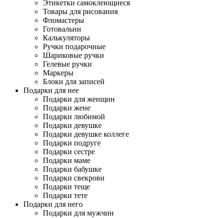
Этикетки самоклеющиеся
Товары для рисования
Фломастеры
Готовальни
Калькуляторы
Ручки подарочные
Шариковые ручки
Гелевые ручки
Маркеры
Блоки для записей
Подарки для нее
Подарки для женщин
Подарки жене
Подарки любимой
Подарки девушке
Подарки девушке коллеге
Подарки подруге
Подарки сестре
Подарки маме
Подарки бабушке
Подарки свекрови
Подарки теще
Подарки тете
Подарки для него
Подарки для мужчин