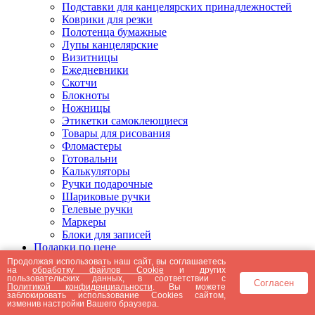
Подставки для канцелярских принадлежностей
Коврики для резки
Полотенца бумажные
Лупы канцелярские
Визитницы
Ежедневники
Скотчи
Блокноты
Ножницы
Этикетки самоклеющиеся
Товары для рисования
Фломастеры
Готовальни
Калькуляторы
Ручки подарочные
Шариковые ручки
Гелевые ручки
Маркеры
Блоки для записей
Подарки по цене
Подарки от 5000 рублей
Продолжая использовать наш сайт, вы соглашаетесь
на
обработку файлов Cookie
и других
Подарки до 5000 рублей
пользовательских данных, в соответствии с
Согласен
Подарки до 3000 рублей
Политикой конфиденциальности
. Вы можете
заблокировать использование Cookies сайтом,
Подарки до 2000 рублей
изменив настройки Вашего браузера.
Подарки до 1000 рублей