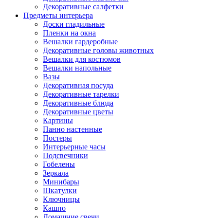
Декоративные салфетки
Предметы интерьера
Доски гладильные
Пленки на окна
Вешалки гардеробные
Декоративные головы животных
Вешалки для костюмов
Вешалки напольные
Вазы
Декоративная посуда
Декоративные тарелки
Декоративные блюда
Декоративные цветы
Картины
Панно настенные
Постеры
Интерьерные часы
Подсвечники
Гобелены
Зеркала
Минибары
Шкатулки
Ключницы
Кашпо
Домашние свечи