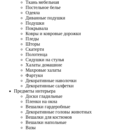
Ткань мебельная
Постельное белье
Одеяла
Диванные подушки
Подушки
Покрывала
Ковры и ковровые дорожки
Пледы
Шторы
Скатерти
Полотенца
Сидушки на стулья
Халаты домашние
Махровые халаты
Фартуки
Декоративные наволочки
Декоративные салфетки
Предметы интерьера
Доски гладильные
Пленки на окна
Вешалки гардеробные
Декоративные головы животных
Вешалки для костюмов
Вешалки напольные
Вазы