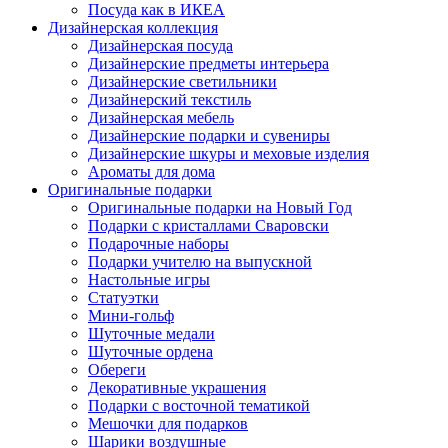
Посуда как в ИКЕА
Дизайнерская коллекция
Дизайнерская посуда
Дизайнерские предметы интерьера
Дизайнерские светильники
Дизайнерский текстиль
Дизайнерская мебель
Дизайнерские подарки и сувениры
Дизайнерские шкуры и меховые изделия
Ароматы для дома
Оригинальные подарки
Оригинальные подарки на Новый Год
Подарки с кристаллами Сваровски
Подарочные наборы
Подарки учителю на выпускной
Настольные игры
Статуэтки
Мини-гольф
Шуточные медали
Шуточные ордена
Обереги
Декоративные украшения
Подарки с восточной тематикой
Мешочки для подарков
Шарики воздушные