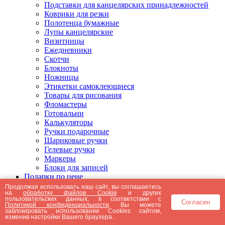
Подставки для канцелярских принадлежностей
Коврики для резки
Полотенца бумажные
Лупы канцелярские
Визитницы
Ежедневники
Скотчи
Блокноты
Ножницы
Этикетки самоклеющиеся
Товары для рисования
Фломастеры
Готовальни
Калькуляторы
Ручки подарочные
Шариковые ручки
Гелевые ручки
Маркеры
Блоки для записей
Подарки по цене
Подарки от 5000 рублей
Продолжая использовать наш сайт, вы соглашаетесь
на
обработку файлов Cookie
и других
Подарки до 5000 рублей
пользовательских данных, в соответствии с
Согласен
Подарки до 3000 рублей
Политикой конфиденциальности
. Вы можете
заблокировать использование Cookies сайтом,
Подарки до 2000 рублей
изменив настройки Вашего браузера.
Подарки до 1000 рублей