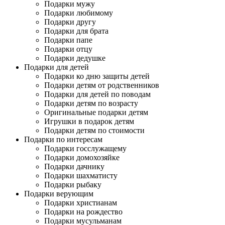
Подарки мужу
Подарки любимому
Подарки другу
Подарки для брата
Подарки папе
Подарки отцу
Подарки дедушке
Подарки для детей
Подарки ко дню защиты детей
Подарки детям от родственников
Подарки для детей по поводам
Подарки детям по возрасту
Оригинальные подарки детям
Игрушки в подарок детям
Подарки детям по стоимости
Подарки по интересам
Подарки госслужащему
Подарки домохозяйке
Подарки дачнику
Подарки шахматисту
Подарки рыбаку
Подарки верующим
Подарки христианам
Подарки на рождество
Подарки мусульманам