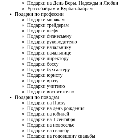
Подарки на День Веры, Надежды и Любви
Ураза-байрам и Курбан-байрам
Подарки по профессии
Подарки морякам
Подарки трейдерам
Подарки шефу
Подарки бизнесмену
Подарки руководителю
Подарки начальнику
Подарки начальнице
Подарки директору
Подарки боссу
Подарки бухгалтеру
Подарки юристу
Подарки врачу
Подарки учителю
Подарки воспитателю
Подарки по поводам
Подарки на Пасху
Подарки на день рождения
Подарки на юбилей
Подарки на 1 сентября
Подарки на новоселье
Подарки на свадьбу
Подарки на годовщину свадьбы