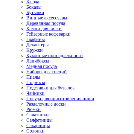
Блюда
Бокалы
Бутылки
Винные аксессуары
Деревянная посуда
Камни для виски
Гейзерные кофеварки
Графины
Декантеры
Кружки
Кухонные принадлежности
Ланчбоксы
Медная посуда
Наборы для специй
Пиалы
Подносы
Подставки для бутылок
Чайники
Посуда для приготовления пищи
Разделочные доски
Рюмки
Салатники
Салфетницы
Сахарницы
Солонки