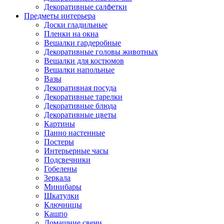
Декоративные салфетки
Предметы интерьера
Доски гладильные
Пленки на окна
Вешалки гардеробные
Декоративные головы животных
Вешалки для костюмов
Вешалки напольные
Вазы
Декоративная посуда
Декоративные тарелки
Декоративные блюда
Декоративные цветы
Картины
Панно настенные
Постеры
Интерьерные часы
Подсвечники
Гобелены
Зеркала
Минибары
Шкатулки
Ключницы
Кашпо
Домашние свечи