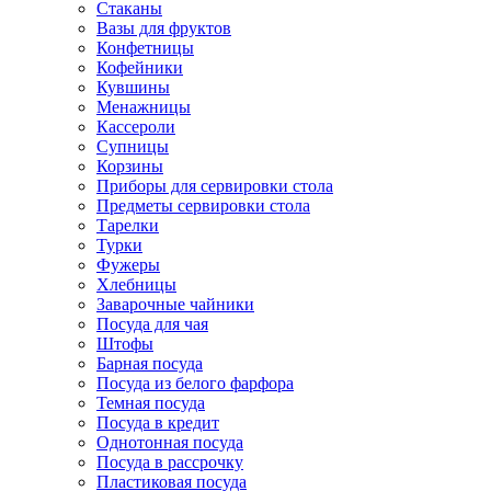
Стаканы
Вазы для фруктов
Конфетницы
Кофейники
Кувшины
Менажницы
Кассероли
Супницы
Корзины
Приборы для сервировки стола
Предметы сервировки стола
Тарелки
Турки
Фужеры
Хлебницы
Заварочные чайники
Посуда для чая
Штофы
Барная посуда
Посуда из белого фарфора
Темная посуда
Посуда в кредит
Однотонная посуда
Посуда в рассрочку
Пластиковая посуда