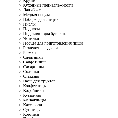
Кружки
Кухонные принадлежности
Ланчбоксы
Медная посуда
Наборы для специй
Пиалы
Подносы
Подставки для бутылок
Чайники
Посуда для приготовления пищи
Разделочные доски
Рюмки
Салатники
Салфетницы
Сахарницы
Солонки
Стаканы
Вазы для фруктов
Конфетницы
Кофейники
Кувшины
Менажницы
Кассероли
Супницы
Корзины