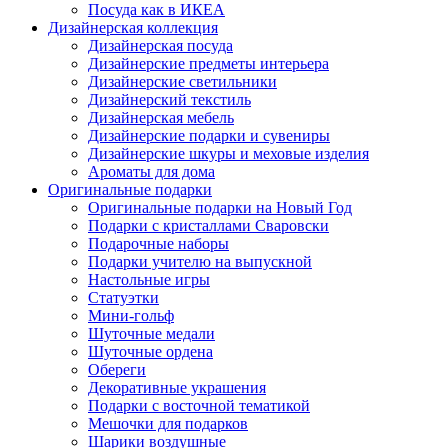
Посуда как в ИКЕА
Дизайнерская коллекция
Дизайнерская посуда
Дизайнерские предметы интерьера
Дизайнерские светильники
Дизайнерский текстиль
Дизайнерская мебель
Дизайнерские подарки и сувениры
Дизайнерские шкуры и меховые изделия
Ароматы для дома
Оригинальные подарки
Оригинальные подарки на Новый Год
Подарки с кристаллами Сваровски
Подарочные наборы
Подарки учителю на выпускной
Настольные игры
Статуэтки
Мини-гольф
Шуточные медали
Шуточные ордена
Обереги
Декоративные украшения
Подарки с восточной тематикой
Мешочки для подарков
Шарики воздушные