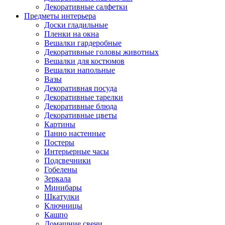
Декоративные салфетки
Предметы интерьера
Доски гладильные
Пленки на окна
Вешалки гардеробные
Декоративные головы животных
Вешалки для костюмов
Вешалки напольные
Вазы
Декоративная посуда
Декоративные тарелки
Декоративные блюда
Декоративные цветы
Картины
Панно настенные
Постеры
Интерьерные часы
Подсвечники
Гобелены
Зеркала
Минибары
Шкатулки
Ключницы
Кашпо
Домашние свечи