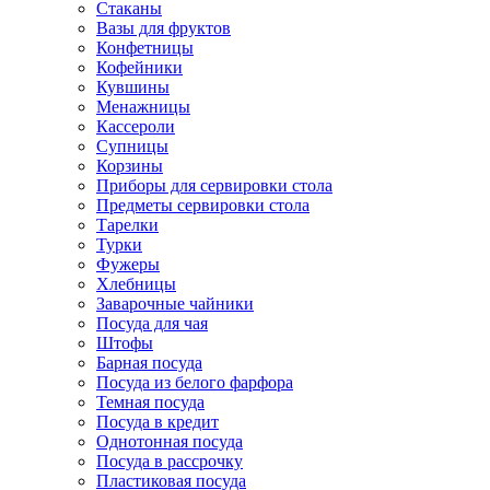
Стаканы
Вазы для фруктов
Конфетницы
Кофейники
Кувшины
Менажницы
Кассероли
Супницы
Корзины
Приборы для сервировки стола
Предметы сервировки стола
Тарелки
Турки
Фужеры
Хлебницы
Заварочные чайники
Посуда для чая
Штофы
Барная посуда
Посуда из белого фарфора
Темная посуда
Посуда в кредит
Однотонная посуда
Посуда в рассрочку
Пластиковая посуда