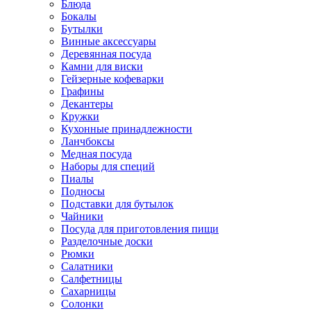
Блюда
Бокалы
Бутылки
Винные аксессуары
Деревянная посуда
Камни для виски
Гейзерные кофеварки
Графины
Декантеры
Кружки
Кухонные принадлежности
Ланчбоксы
Медная посуда
Наборы для специй
Пиалы
Подносы
Подставки для бутылок
Чайники
Посуда для приготовления пищи
Разделочные доски
Рюмки
Салатники
Салфетницы
Сахарницы
Солонки