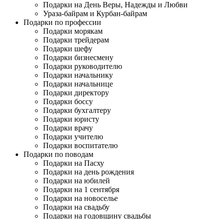
Подарки на День Веры, Надежды и Любви
Ураза-байрам и Курбан-байрам
Подарки по профессии
Подарки морякам
Подарки трейдерам
Подарки шефу
Подарки бизнесмену
Подарки руководителю
Подарки начальнику
Подарки начальнице
Подарки директору
Подарки боссу
Подарки бухгалтеру
Подарки юристу
Подарки врачу
Подарки учителю
Подарки воспитателю
Подарки по поводам
Подарки на Пасху
Подарки на день рождения
Подарки на юбилей
Подарки на 1 сентября
Подарки на новоселье
Подарки на свадьбу
Подарки на годовщину свадьбы