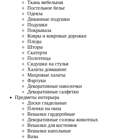
Ткань мебельная
Постельное белье
Одеяла
Диванные подушки
Подушки
Покрывала
Ковры и ковровые дорожки
Пледы
Шторы
Скатерти
Полотенца
Сидушки на стулья
Халаты домашние
Махровые халаты
Фартуки
Декоративные наволочки
Декоративные салфетки
Предметы интерьера
Доски гладильные
Пленки на окна
Вешалки гардеробные
Декоративные головы животных
Вешалки для костюмов
Вешалки напольные
Вазы