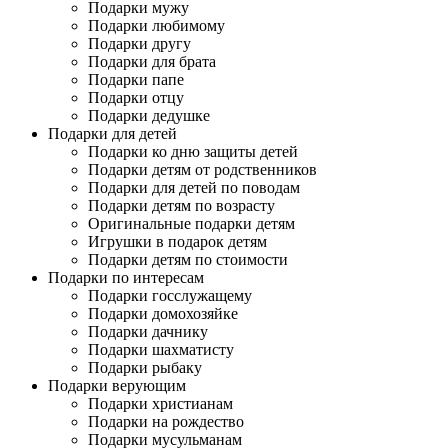
Подарки мужу
Подарки любимому
Подарки другу
Подарки для брата
Подарки папе
Подарки отцу
Подарки дедушке
Подарки для детей
Подарки ко дню защиты детей
Подарки детям от родственников
Подарки для детей по поводам
Подарки детям по возрасту
Оригинальные подарки детям
Игрушки в подарок детям
Подарки детям по стоимости
Подарки по интересам
Подарки госслужащему
Подарки домохозяйке
Подарки дачнику
Подарки шахматисту
Подарки рыбаку
Подарки верующим
Подарки христианам
Подарки на рождество
Подарки мусульманам