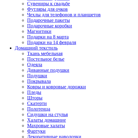
Сувениры к свадьбе
Футляры для очков
Чехлы для телефонов и планшетов
Подарочные пакеты
Подарочные коробки
Магнитики
Подарки на 8 марта
Подарки на 14 февраля
Домашний текстиль
Ткань мебельная
Постельное белье
Одеяла
Диванные подушки
Подушки
Покрывала
Ковры и ковровые дорожки
Пледы
Шторы
Скатерти
Полотенца
Сидушки на стулья
Халаты домашние
Махровые халаты
Фартуки
Декоративные наволочки