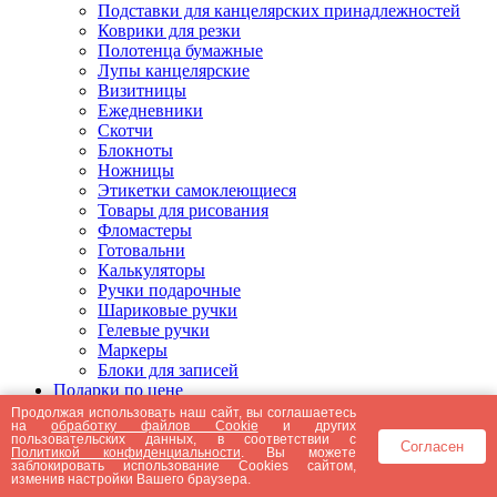
Подставки для канцелярских принадлежностей
Коврики для резки
Полотенца бумажные
Лупы канцелярские
Визитницы
Ежедневники
Скотчи
Блокноты
Ножницы
Этикетки самоклеющиеся
Товары для рисования
Фломастеры
Готовальни
Калькуляторы
Ручки подарочные
Шариковые ручки
Гелевые ручки
Маркеры
Блоки для записей
Подарки по цене
Подарки от 5000 рублей
Продолжая использовать наш сайт, вы соглашаетесь
на
обработку файлов Cookie
и других
Подарки до 5000 рублей
пользовательских данных, в соответствии с
Согласен
Подарки до 3000 рублей
Политикой конфиденциальности
. Вы можете
заблокировать использование Cookies сайтом,
Подарки до 2000 рублей
изменив настройки Вашего браузера.
Подарки до 1000 рублей