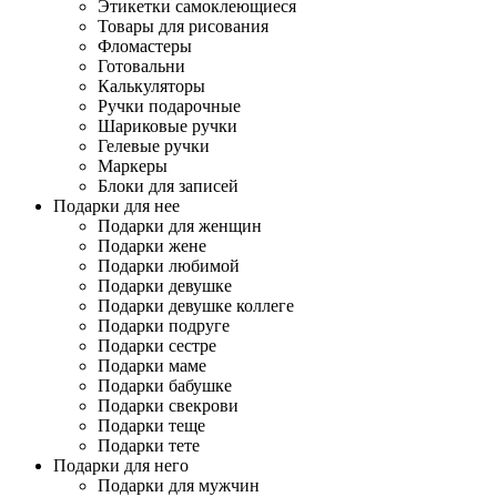
Этикетки самоклеющиеся
Товары для рисования
Фломастеры
Готовальни
Калькуляторы
Ручки подарочные
Шариковые ручки
Гелевые ручки
Маркеры
Блоки для записей
Подарки для нее
Подарки для женщин
Подарки жене
Подарки любимой
Подарки девушке
Подарки девушке коллеге
Подарки подруге
Подарки сестре
Подарки маме
Подарки бабушке
Подарки свекрови
Подарки теще
Подарки тете
Подарки для него
Подарки для мужчин