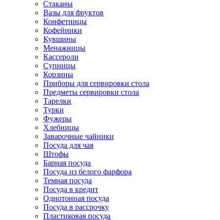
Стаканы
Вазы для фруктов
Конфетницы
Кофейники
Кувшины
Менажницы
Кассероли
Супницы
Корзины
Приборы для сервировки стола
Предметы сервировки стола
Тарелки
Турки
Фужеры
Хлебницы
Заварочные чайники
Посуда для чая
Штофы
Барная посуда
Посуда из белого фарфора
Темная посуда
Посуда в кредит
Однотонная посуда
Посуда в рассрочку
Пластиковая посуда