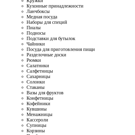
Кружки
Кухонные принадлежности
Ланчбоксы
Медная посуда
Наборы для специй
Пиалы
Подносы
Подставки для бутылок
Чайники
Посуда для приготовления пищи
Разделочные доски
Рюмки
Салатники
Салфетницы
Сахарницы
Солонки
Стаканы
Вазы для фруктов
Конфетницы
Кофейники
Кувшины
Менажницы
Кассероли
Супницы
Корзины