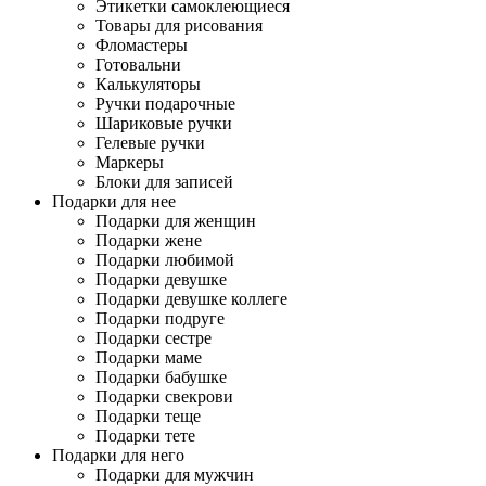
Этикетки самоклеющиеся
Товары для рисования
Фломастеры
Готовальни
Калькуляторы
Ручки подарочные
Шариковые ручки
Гелевые ручки
Маркеры
Блоки для записей
Подарки для нее
Подарки для женщин
Подарки жене
Подарки любимой
Подарки девушке
Подарки девушке коллеге
Подарки подруге
Подарки сестре
Подарки маме
Подарки бабушке
Подарки свекрови
Подарки теще
Подарки тете
Подарки для него
Подарки для мужчин