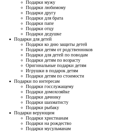
Подарки мужу
Подарки любимому
Подарки другу
Подарки для брата
Подарки папе
Подарки отцу
Подарки дедушке
Подарки для детей
Подарки ко дню защиты детей
Подарки детям от родственников
Подарки для детей по поводам
Подарки детям по возрасту
Оригинальные подарки детям
Игрушки в подарок детям
Подарки детям по стоимости
Подарки по интересам
Подарки госслужащему
Подарки домохозяйке
Подарки дачнику
Подарки шахматисту
Подарки рыбаку
Подарки верующим
Подарки христианам
Подарки на рождество
Подарки мусульманам