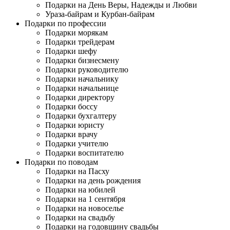
Подарки на День Веры, Надежды и Любви
Ураза-байрам и Курбан-байрам
Подарки по профессии
Подарки морякам
Подарки трейдерам
Подарки шефу
Подарки бизнесмену
Подарки руководителю
Подарки начальнику
Подарки начальнице
Подарки директору
Подарки боссу
Подарки бухгалтеру
Подарки юристу
Подарки врачу
Подарки учителю
Подарки воспитателю
Подарки по поводам
Подарки на Пасху
Подарки на день рождения
Подарки на юбилей
Подарки на 1 сентября
Подарки на новоселье
Подарки на свадьбу
Подарки на годовщину свадьбы