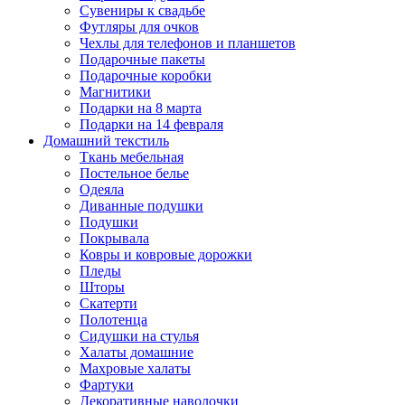
Сувениры к свадьбе
Футляры для очков
Чехлы для телефонов и планшетов
Подарочные пакеты
Подарочные коробки
Магнитики
Подарки на 8 марта
Подарки на 14 февраля
Домашний текстиль
Ткань мебельная
Постельное белье
Одеяла
Диванные подушки
Подушки
Покрывала
Ковры и ковровые дорожки
Пледы
Шторы
Скатерти
Полотенца
Сидушки на стулья
Халаты домашние
Махровые халаты
Фартуки
Декоративные наволочки