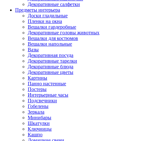
Декоративные салфетки
Предметы интерьера
Доски гладильные
Пленки на окна
Вешалки гардеробные
Декоративные головы животных
Вешалки для костюмов
Вешалки напольные
Вазы
Декоративная посуда
Декоративные тарелки
Декоративные блюда
Декоративные цветы
Картины
Панно настенные
Постеры
Интерьерные часы
Подсвечники
Гобелены
Зеркала
Минибары
Шкатулки
Ключницы
Кашпо
Домашние свечи