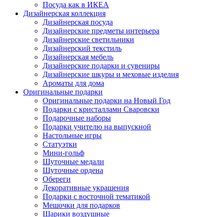
Посуда как в ИКЕА
Дизайнерская коллекция
Дизайнерская посуда
Дизайнерские предметы интерьера
Дизайнерские светильники
Дизайнерский текстиль
Дизайнерская мебель
Дизайнерские подарки и сувениры
Дизайнерские шкуры и меховые изделия
Ароматы для дома
Оригинальные подарки
Оригинальные подарки на Новый Год
Подарки с кристаллами Сваровски
Подарочные наборы
Подарки учителю на выпускной
Настольные игры
Статуэтки
Мини-гольф
Шуточные медали
Шуточные ордена
Обереги
Декоративные украшения
Подарки с восточной тематикой
Мешочки для подарков
Шарики воздушные