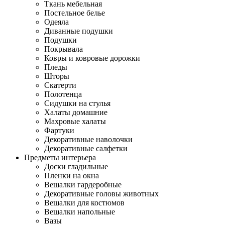
Ткань мебельная
Постельное белье
Одеяла
Диванные подушки
Подушки
Покрывала
Ковры и ковровые дорожки
Пледы
Шторы
Скатерти
Полотенца
Сидушки на стулья
Халаты домашние
Махровые халаты
Фартуки
Декоративные наволочки
Декоративные салфетки
Предметы интерьера
Доски гладильные
Пленки на окна
Вешалки гардеробные
Декоративные головы животных
Вешалки для костюмов
Вешалки напольные
Вазы