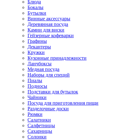
Блюда
Бокалы
Бутылки
Винные аксессуары
Деревянная посуда
Камни для виски
Гейзерные кофеварки
Графины
Декантеры
Кружки
Кухонные принадлежности
Ланчбоксы
Медная посуда
Наборы для специй
Пиалы
Подносы
Подставки для бутылок
Чайники
Посуда для приготовления пищи
Разделочные доски
Рюмки
Салатники
Салфетницы
Сахарницы
Солонки