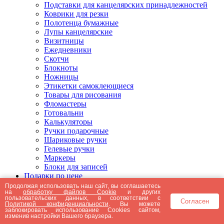
Подставки для канцелярских принадлежностей
Коврики для резки
Полотенца бумажные
Лупы канцелярские
Визитницы
Ежедневники
Скотчи
Блокноты
Ножницы
Этикетки самоклеющиеся
Товары для рисования
Фломастеры
Готовальни
Калькуляторы
Ручки подарочные
Шариковые ручки
Гелевые ручки
Маркеры
Блоки для записей
Подарки по цене
Подарки от 5000 рублей
Продолжая использовать наш сайт, вы соглашаетесь
на
обработку файлов Cookie
и других
Подарки до 5000 рублей
пользовательских данных, в соответствии с
Согласен
Подарки до 3000 рублей
Политикой конфиденциальности
. Вы можете
заблокировать использование Cookies сайтом,
Подарки до 2000 рублей
изменив настройки Вашего браузера.
Подарки до 1000 рублей