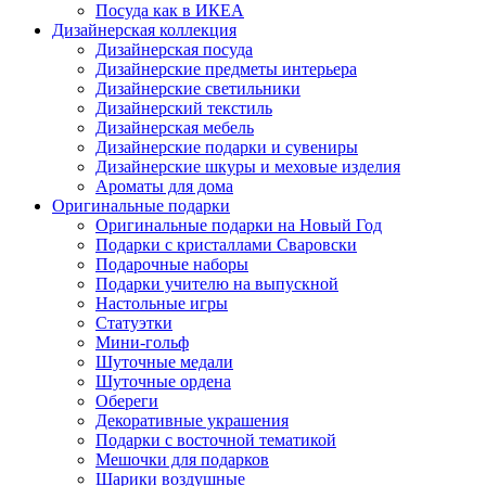
Посуда как в ИКЕА
Дизайнерская коллекция
Дизайнерская посуда
Дизайнерские предметы интерьера
Дизайнерские светильники
Дизайнерский текстиль
Дизайнерская мебель
Дизайнерские подарки и сувениры
Дизайнерские шкуры и меховые изделия
Ароматы для дома
Оригинальные подарки
Оригинальные подарки на Новый Год
Подарки с кристаллами Сваровски
Подарочные наборы
Подарки учителю на выпускной
Настольные игры
Статуэтки
Мини-гольф
Шуточные медали
Шуточные ордена
Обереги
Декоративные украшения
Подарки с восточной тематикой
Мешочки для подарков
Шарики воздушные