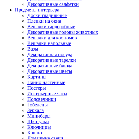
Декоративные салфетки
Предметы интерьера
Доски гладильные
Пленки на окна
Вешалки гардеробные
Декоративные головы животных
Вешалки для костюмов
Вешалки напольные
Вазы
Декоративная посуда
Декоративные тарелки
Декоративные блюда
Декоративные цветы
Картины
Панно настенные
Постеры
Интерьерные часы
Подсвечники
Гобелены
Зеркала
Минибары
Шкатулки
Ключницы
Кашпо
Домашние свечи