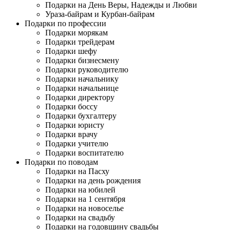
Подарки на День Веры, Надежды и Любви
Ураза-байрам и Курбан-байрам
Подарки по профессии
Подарки морякам
Подарки трейдерам
Подарки шефу
Подарки бизнесмену
Подарки руководителю
Подарки начальнику
Подарки начальнице
Подарки директору
Подарки боссу
Подарки бухгалтеру
Подарки юристу
Подарки врачу
Подарки учителю
Подарки воспитателю
Подарки по поводам
Подарки на Пасху
Подарки на день рождения
Подарки на юбилей
Подарки на 1 сентября
Подарки на новоселье
Подарки на свадьбу
Подарки на годовщину свадьбы