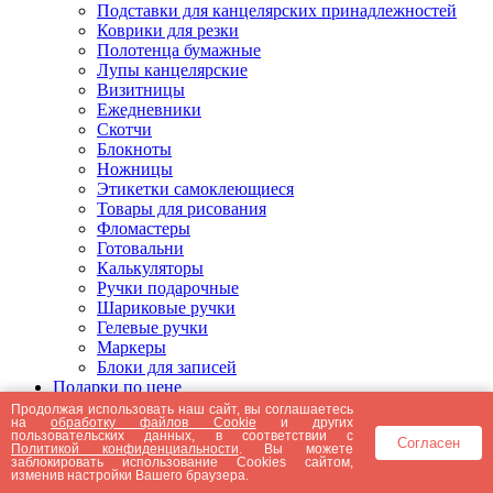
Подставки для канцелярских принадлежностей
Коврики для резки
Полотенца бумажные
Лупы канцелярские
Визитницы
Ежедневники
Скотчи
Блокноты
Ножницы
Этикетки самоклеющиеся
Товары для рисования
Фломастеры
Готовальни
Калькуляторы
Ручки подарочные
Шариковые ручки
Гелевые ручки
Маркеры
Блоки для записей
Подарки по цене
Подарки от 5000 рублей
Продолжая использовать наш сайт, вы соглашаетесь
на
обработку файлов Cookie
и других
Подарки до 5000 рублей
пользовательских данных, в соответствии с
Согласен
Подарки до 3000 рублей
Политикой конфиденциальности
. Вы можете
заблокировать использование Cookies сайтом,
Подарки до 2000 рублей
изменив настройки Вашего браузера.
Подарки до 1000 рублей