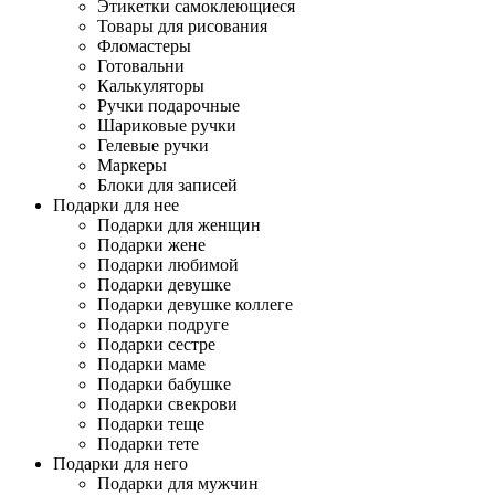
Этикетки самоклеющиеся
Товары для рисования
Фломастеры
Готовальни
Калькуляторы
Ручки подарочные
Шариковые ручки
Гелевые ручки
Маркеры
Блоки для записей
Подарки для нее
Подарки для женщин
Подарки жене
Подарки любимой
Подарки девушке
Подарки девушке коллеге
Подарки подруге
Подарки сестре
Подарки маме
Подарки бабушке
Подарки свекрови
Подарки теще
Подарки тете
Подарки для него
Подарки для мужчин