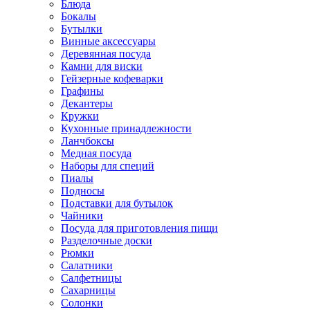
Блюда
Бокалы
Бутылки
Винные аксессуары
Деревянная посуда
Камни для виски
Гейзерные кофеварки
Графины
Декантеры
Кружки
Кухонные принадлежности
Ланчбоксы
Медная посуда
Наборы для специй
Пиалы
Подносы
Подставки для бутылок
Чайники
Посуда для приготовления пищи
Разделочные доски
Рюмки
Салатники
Салфетницы
Сахарницы
Солонки