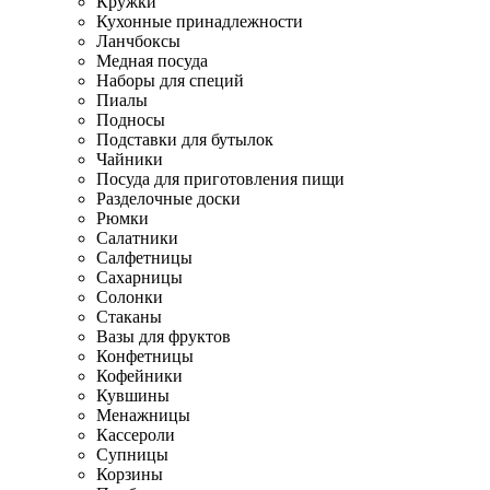
Кружки
Кухонные принадлежности
Ланчбоксы
Медная посуда
Наборы для специй
Пиалы
Подносы
Подставки для бутылок
Чайники
Посуда для приготовления пищи
Разделочные доски
Рюмки
Салатники
Салфетницы
Сахарницы
Солонки
Стаканы
Вазы для фруктов
Конфетницы
Кофейники
Кувшины
Менажницы
Кассероли
Супницы
Корзины