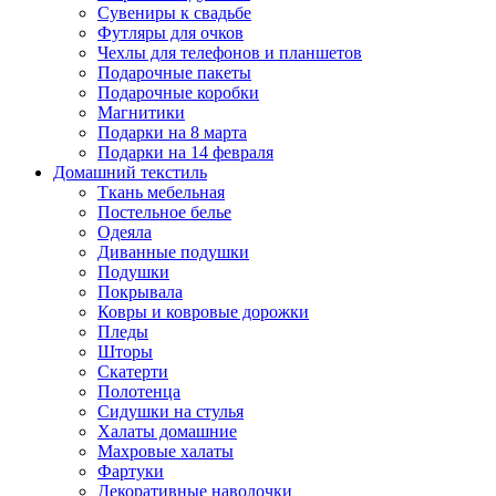
Сувениры к свадьбе
Футляры для очков
Чехлы для телефонов и планшетов
Подарочные пакеты
Подарочные коробки
Магнитики
Подарки на 8 марта
Подарки на 14 февраля
Домашний текстиль
Ткань мебельная
Постельное белье
Одеяла
Диванные подушки
Подушки
Покрывала
Ковры и ковровые дорожки
Пледы
Шторы
Скатерти
Полотенца
Сидушки на стулья
Халаты домашние
Махровые халаты
Фартуки
Декоративные наволочки