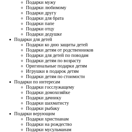
Подарки мужу
Подарки любимому
Подарки другу
Подарки для брата
Подарки папе
Подарки отцу
Подарки дедушке
Подарки для детей
Подарки ко дню защиты детей
Подарки детям от родственников
Подарки для детей по поводам
Подарки детям по возрасту
Оригинальные подарки детям
Игрушки в подарок детям
Подарки детям по стоимости
Подарки по интересам
Подарки госслужащему
Подарки домохозяйке
Подарки дачнику
Подарки шахматисту
Подарки рыбаку
Подарки верующим
Подарки христианам
Подарки на рождество
Подарки мусульманам