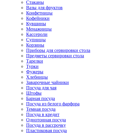
Стаканы
Вазы для фруктов
Конфетницы
Кофейники
Кувшины
Менажницы
Кассероли
Супницы
Корзины
Приборы для сервировки стола
Предметы сервировки стола
Тарелки
Турки
Фужеры
Хлебницы
Заварочные чайники
Посуда для чая
Штофы
Барная посуда
Посуда из белого фарфора
Темная посуда
Посуда в кредит
Однотонная посуда
Посуда в рассрочку
Пластиковая посуда