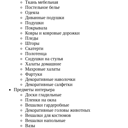
Ткань мебельная
Постельное белье
Одеяла
Диванные подушки
Подушки
Покрывала
Ковры и ковровые дорожки
Пледы
Шторы
Скатерти
Полотенца
Сидушки на стулья
Халаты домашние
Махровые халаты
Фартуки
Декоративные наволочки
Декоративные салфетки
Предметы интерьера
Доски гладильные
Пленки на окна
Вешалки гардеробные
Декоративные головы животных
Вешалки для костюмов
Вешалки напольные
Вазы