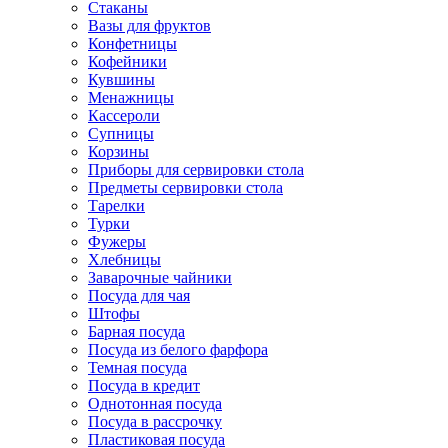
Стаканы
Вазы для фруктов
Конфетницы
Кофейники
Кувшины
Менажницы
Кассероли
Супницы
Корзины
Приборы для сервировки стола
Предметы сервировки стола
Тарелки
Турки
Фужеры
Хлебницы
Заварочные чайники
Посуда для чая
Штофы
Барная посуда
Посуда из белого фарфора
Темная посуда
Посуда в кредит
Однотонная посуда
Посуда в рассрочку
Пластиковая посуда