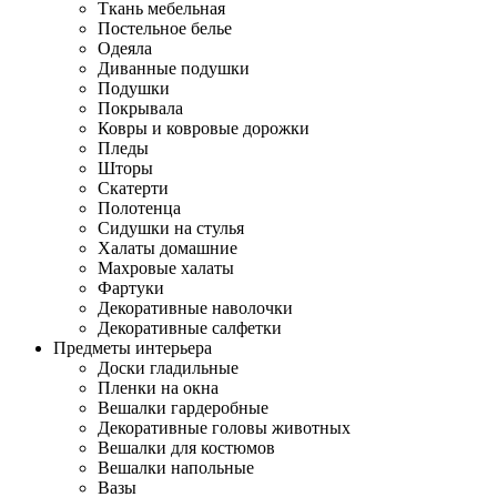
Ткань мебельная
Постельное белье
Одеяла
Диванные подушки
Подушки
Покрывала
Ковры и ковровые дорожки
Пледы
Шторы
Скатерти
Полотенца
Сидушки на стулья
Халаты домашние
Махровые халаты
Фартуки
Декоративные наволочки
Декоративные салфетки
Предметы интерьера
Доски гладильные
Пленки на окна
Вешалки гардеробные
Декоративные головы животных
Вешалки для костюмов
Вешалки напольные
Вазы