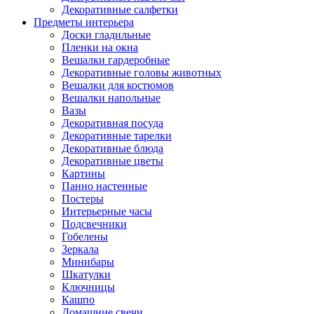
Декоративные салфетки
Предметы интерьера
Доски гладильные
Пленки на окна
Вешалки гардеробные
Декоративные головы животных
Вешалки для костюмов
Вешалки напольные
Вазы
Декоративная посуда
Декоративные тарелки
Декоративные блюда
Декоративные цветы
Картины
Панно настенные
Постеры
Интерьерные часы
Подсвечники
Гобелены
Зеркала
Минибары
Шкатулки
Ключницы
Кашпо
Домашние свечи