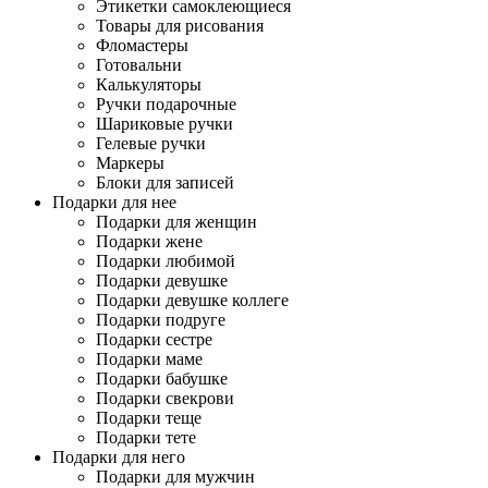
Этикетки самоклеющиеся
Товары для рисования
Фломастеры
Готовальни
Калькуляторы
Ручки подарочные
Шариковые ручки
Гелевые ручки
Маркеры
Блоки для записей
Подарки для нее
Подарки для женщин
Подарки жене
Подарки любимой
Подарки девушке
Подарки девушке коллеге
Подарки подруге
Подарки сестре
Подарки маме
Подарки бабушке
Подарки свекрови
Подарки теще
Подарки тете
Подарки для него
Подарки для мужчин