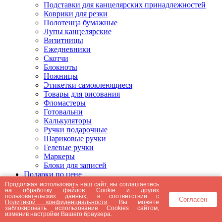
Подставки для канцелярских принадлежностей
Коврики для резки
Полотенца бумажные
Лупы канцелярские
Визитницы
Ежедневники
Скотчи
Блокноты
Ножницы
Этикетки самоклеющиеся
Товары для рисования
Фломастеры
Готовальни
Калькуляторы
Ручки подарочные
Шариковые ручки
Гелевые ручки
Маркеры
Блоки для записей
Подарки по цене
Подарки от 5000 рублей
Продолжая использовать наш сайт, вы соглашаетесь
на
обработку файлов Cookie
и других
Подарки до 5000 рублей
пользовательских данных, в соответствии с
Согласен
Подарки до 3000 рублей
Политикой конфиденциальности
. Вы можете
заблокировать использование Cookies сайтом,
Подарки до 2000 рублей
изменив настройки Вашего браузера.
Подарки до 1000 рублей