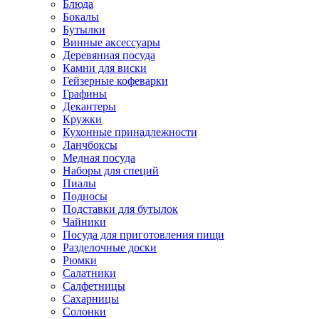
Блюда
Бокалы
Бутылки
Винные аксессуары
Деревянная посуда
Камни для виски
Гейзерные кофеварки
Графины
Декантеры
Кружки
Кухонные принадлежности
Ланчбоксы
Медная посуда
Наборы для специй
Пиалы
Подносы
Подставки для бутылок
Чайники
Посуда для приготовления пищи
Разделочные доски
Рюмки
Салатники
Салфетницы
Сахарницы
Солонки