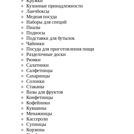
Кружки
Кухонные принадлежности
Ланчбоксы
Медная посуда
Наборы для специй
Пиалы
Подносы
Подставки для бутылок
Чайники
Посуда для приготовления пищи
Разделочные доски
Рюмки
Салатники
Салфетницы
Сахарницы
Солонки
Стаканы
Вазы для фруктов
Конфетницы
Кофейники
Кувшины
Менажницы
Кассероли
Супницы
Корзины