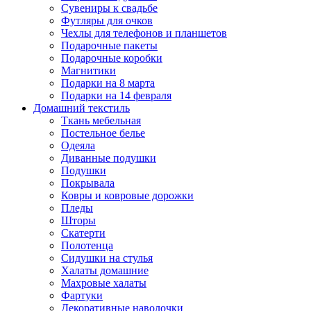
Сувениры к свадьбе
Футляры для очков
Чехлы для телефонов и планшетов
Подарочные пакеты
Подарочные коробки
Магнитики
Подарки на 8 марта
Подарки на 14 февраля
Домашний текстиль
Ткань мебельная
Постельное белье
Одеяла
Диванные подушки
Подушки
Покрывала
Ковры и ковровые дорожки
Пледы
Шторы
Скатерти
Полотенца
Сидушки на стулья
Халаты домашние
Махровые халаты
Фартуки
Декоративные наволочки