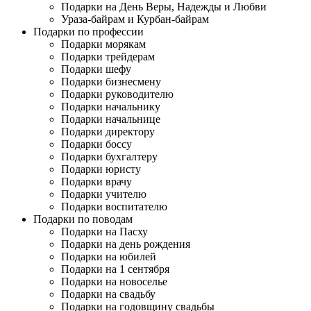
Подарки на День Веры, Надежды и Любви
Ураза-байрам и Курбан-байрам
Подарки по профессии
Подарки морякам
Подарки трейдерам
Подарки шефу
Подарки бизнесмену
Подарки руководителю
Подарки начальнику
Подарки начальнице
Подарки директору
Подарки боссу
Подарки бухгалтеру
Подарки юристу
Подарки врачу
Подарки учителю
Подарки воспитателю
Подарки по поводам
Подарки на Пасху
Подарки на день рождения
Подарки на юбилей
Подарки на 1 сентября
Подарки на новоселье
Подарки на свадьбу
Подарки на годовщину свадьбы