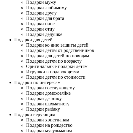
Подарки мужу
Подарки любимому
Подарки другу
Подарки для брата
Подарки папе
Подарки отцу
Подарки дедушке
Подарки для детей
Подарки ко дню защиты детей
Подарки детям от родственников
Подарки для детей по поводам
Подарки детям по возрасту
Оригинальные подарки детям
Игрушки в подарок детям
Подарки детям по стоимости
Подарки по интересам
Подарки госслужащему
Подарки домохозяйке
Подарки дачнику
Подарки шахматисту
Подарки рыбаку
Подарки верующим
Подарки христианам
Подарки на рождество
Подарки мусульманам