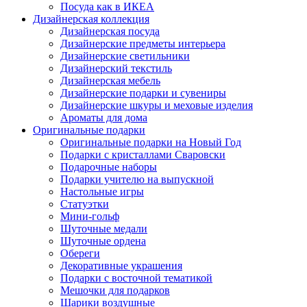
Посуда как в ИКЕА
Дизайнерская коллекция
Дизайнерская посуда
Дизайнерские предметы интерьера
Дизайнерские светильники
Дизайнерский текстиль
Дизайнерская мебель
Дизайнерские подарки и сувениры
Дизайнерские шкуры и меховые изделия
Ароматы для дома
Оригинальные подарки
Оригинальные подарки на Новый Год
Подарки с кристаллами Сваровски
Подарочные наборы
Подарки учителю на выпускной
Настольные игры
Статуэтки
Мини-гольф
Шуточные медали
Шуточные ордена
Обереги
Декоративные украшения
Подарки с восточной тематикой
Мешочки для подарков
Шарики воздушные