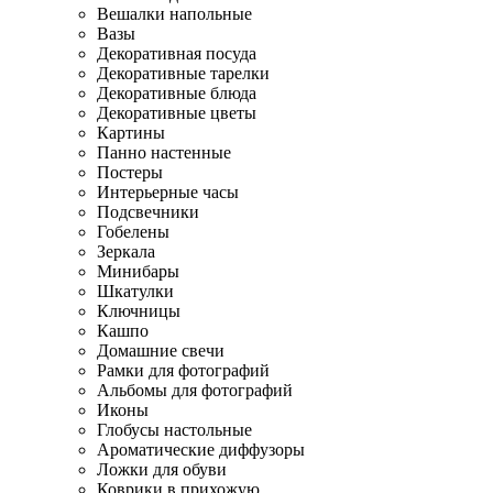
Вешалки напольные
Вазы
Декоративная посуда
Декоративные тарелки
Декоративные блюда
Декоративные цветы
Картины
Панно настенные
Постеры
Интерьерные часы
Подсвечники
Гобелены
Зеркала
Минибары
Шкатулки
Ключницы
Кашпо
Домашние свечи
Рамки для фотографий
Альбомы для фотографий
Иконы
Глобусы настольные
Ароматические диффузоры
Ложки для обуви
Коврики в прихожую