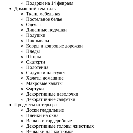
Подарки на 14 февраля
Домашний текстиль
Ткань мебельная
Постельное белье
Одеяла
Диванные подушки
Подушки
Покрывала
Ковры и ковровые дорожки
Пледы
Шторы
Скатерти
Полотенца
Сидушки на стулья
Халаты домашние
Махровые халаты
Фартуки
Декоративные наволочки
Декоративные салфетки
Предметы интерьера
Доски гладильные
Пленки на окна
Вешалки гардеробные
Декоративные головы животных
Вешалки для костюмов