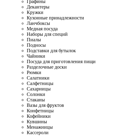
Графины
Декантеры
Кружки
Кухонные принадлежности
Ланчбоксы
Медная посуда
Наборы для специй
Пиалы
Подносы
Подставки для бутылок
Чайники
Посуда для приготовления пищи
Разделочные доски
Рюмки
Салатники
Салфетницы
Сахарницы
Солонки
Стаканы
Вазы для фруктов
Конфетницы
Кофейники
Кувшины
Менажницы
Кассероли