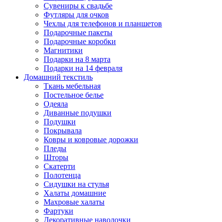
Сувениры к свадьбе
Футляры для очков
Чехлы для телефонов и планшетов
Подарочные пакеты
Подарочные коробки
Магнитики
Подарки на 8 марта
Подарки на 14 февраля
Домашний текстиль
Ткань мебельная
Постельное белье
Одеяла
Диванные подушки
Подушки
Покрывала
Ковры и ковровые дорожки
Пледы
Шторы
Скатерти
Полотенца
Сидушки на стулья
Халаты домашние
Махровые халаты
Фартуки
Декоративные наволочки