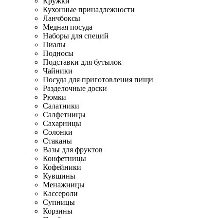
Кружки
Кухонные принадлежности
Ланчбоксы
Медная посуда
Наборы для специй
Пиалы
Подносы
Подставки для бутылок
Чайники
Посуда для приготовления пищи
Разделочные доски
Рюмки
Салатники
Салфетницы
Сахарницы
Солонки
Стаканы
Вазы для фруктов
Конфетницы
Кофейники
Кувшины
Менажницы
Кассероли
Супницы
Корзины