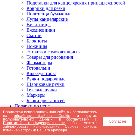
Подставки для канцелярских принадлежностей
Коврики для резки
Полотенца бумажные
Лупы канцелярские
Визитницы
Ежедневники
Скотчи
Блокноты
Ножницы
Этикетки самоклеющиеся
Товары для рисования
Фломастеры
Готовальни
Калькуляторы
Ручки подарочные
Шариковые ручки
Гелевые ручки
Маркеры
Блоки для записей
Подарки по цене
Подарки от 5000 рублей
Продолжая использовать наш сайт, вы соглашаетесь
на
обработку файлов Cookie
и других
Подарки до 5000 рублей
пользовательских данных, в соответствии с
Согласен
Подарки до 3000 рублей
Политикой конфиденциальности
. Вы можете
заблокировать использование Cookies сайтом,
Подарки до 2000 рублей
изменив настройки Вашего браузера.
Подарки до 1000 рублей