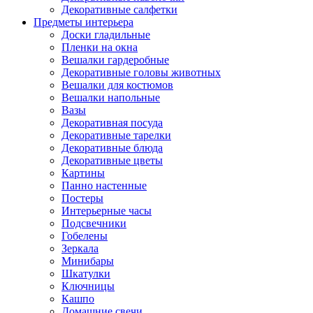
Декоративные салфетки
Предметы интерьера
Доски гладильные
Пленки на окна
Вешалки гардеробные
Декоративные головы животных
Вешалки для костюмов
Вешалки напольные
Вазы
Декоративная посуда
Декоративные тарелки
Декоративные блюда
Декоративные цветы
Картины
Панно настенные
Постеры
Интерьерные часы
Подсвечники
Гобелены
Зеркала
Минибары
Шкатулки
Ключницы
Кашпо
Домашние свечи