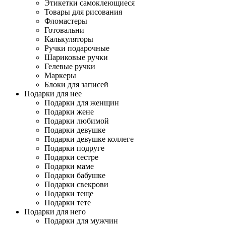
Этикетки самоклеющиеся
Товары для рисования
Фломастеры
Готовальни
Калькуляторы
Ручки подарочные
Шариковые ручки
Гелевые ручки
Маркеры
Блоки для записей
Подарки для нее
Подарки для женщин
Подарки жене
Подарки любимой
Подарки девушке
Подарки девушке коллеге
Подарки подруге
Подарки сестре
Подарки маме
Подарки бабушке
Подарки свекрови
Подарки теще
Подарки тете
Подарки для него
Подарки для мужчин