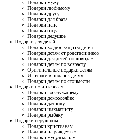
Подарки мужу
Подарки любимому
Подарки другу
Подарки для брата
Подарки папе
Подарки отцу
Подарки дедушке
Подарки для детей
Подарки ко дню защиты детей
Подарки детям от родственников
Подарки для детей по поводам
Подарки детям по возрасту
Оригинальные подарки детям
Игрушки в подарок детям
Подарки детям по стоимости
Подарки по интересам
Подарки госслужащему
Подарки домохозяйке
Подарки дачнику
Подарки шахматисту
Подарки рыбаку
Подарки верующим
Подарки христианам
Подарки на рождество
Подарки мусульманам