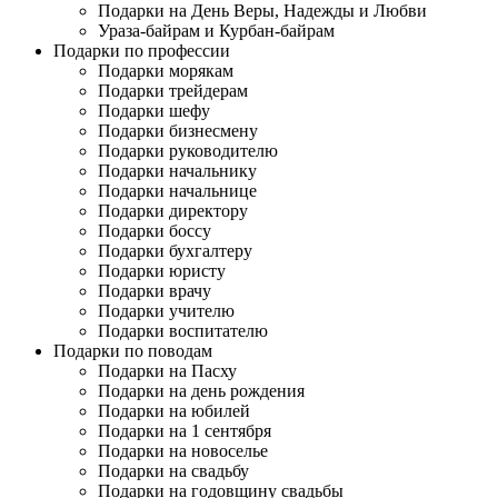
Подарки на День Веры, Надежды и Любви
Ураза-байрам и Курбан-байрам
Подарки по профессии
Подарки морякам
Подарки трейдерам
Подарки шефу
Подарки бизнесмену
Подарки руководителю
Подарки начальнику
Подарки начальнице
Подарки директору
Подарки боссу
Подарки бухгалтеру
Подарки юристу
Подарки врачу
Подарки учителю
Подарки воспитателю
Подарки по поводам
Подарки на Пасху
Подарки на день рождения
Подарки на юбилей
Подарки на 1 сентября
Подарки на новоселье
Подарки на свадьбу
Подарки на годовщину свадьбы