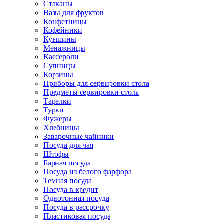
Стаканы
Вазы для фруктов
Конфетницы
Кофейники
Кувшины
Менажницы
Кассероли
Супницы
Корзины
Приборы для сервировки стола
Предметы сервировки стола
Тарелки
Турки
Фужеры
Хлебницы
Заварочные чайники
Посуда для чая
Штофы
Барная посуда
Посуда из белого фарфора
Темная посуда
Посуда в кредит
Однотонная посуда
Посуда в рассрочку
Пластиковая посуда