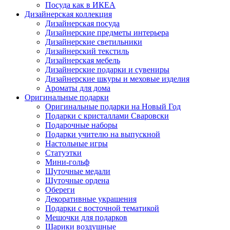
Посуда как в ИКЕА
Дизайнерская коллекция
Дизайнерская посуда
Дизайнерские предметы интерьера
Дизайнерские светильники
Дизайнерский текстиль
Дизайнерская мебель
Дизайнерские подарки и сувениры
Дизайнерские шкуры и меховые изделия
Ароматы для дома
Оригинальные подарки
Оригинальные подарки на Новый Год
Подарки с кристаллами Сваровски
Подарочные наборы
Подарки учителю на выпускной
Настольные игры
Статуэтки
Мини-гольф
Шуточные медали
Шуточные ордена
Обереги
Декоративные украшения
Подарки с восточной тематикой
Мешочки для подарков
Шарики воздушные