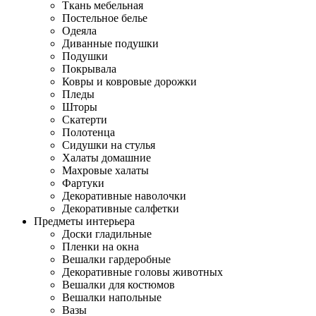
Ткань мебельная
Постельное белье
Одеяла
Диванные подушки
Подушки
Покрывала
Ковры и ковровые дорожки
Пледы
Шторы
Скатерти
Полотенца
Сидушки на стулья
Халаты домашние
Махровые халаты
Фартуки
Декоративные наволочки
Декоративные салфетки
Предметы интерьера
Доски гладильные
Пленки на окна
Вешалки гардеробные
Декоративные головы животных
Вешалки для костюмов
Вешалки напольные
Вазы