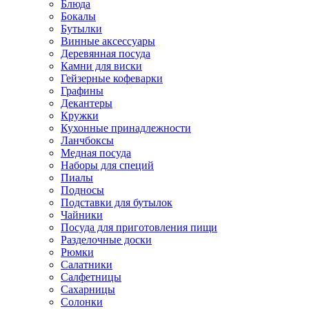
Блюда
Бокалы
Бутылки
Винные аксессуары
Деревянная посуда
Камни для виски
Гейзерные кофеварки
Графины
Декантеры
Кружки
Кухонные принадлежности
Ланчбоксы
Медная посуда
Наборы для специй
Пиалы
Подносы
Подставки для бутылок
Чайники
Посуда для приготовления пищи
Разделочные доски
Рюмки
Салатники
Салфетницы
Сахарницы
Солонки