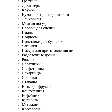
Графины
Декантеры
Кружки
Кухонные принадлежности
Ланчбоксы
Медная посуда
Наборы для специй
Пиалы
Подносы
Подставки для бутылок
Чайники
Посуда для приготовления пищи
Разделочные доски
Рюмки
Салатники
Салфетницы
Сахарницы
Солонки
Стаканы
Вазы для фруктов
Конфетницы
Кофейники
Кувшины
Менажницы
Кассероли