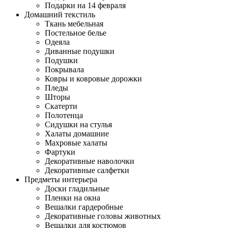
Подарки на 14 февраля
Домашний текстиль
Ткань мебельная
Постельное белье
Одеяла
Диванные подушки
Подушки
Покрывала
Ковры и ковровые дорожки
Пледы
Шторы
Скатерти
Полотенца
Сидушки на стулья
Халаты домашние
Махровые халаты
Фартуки
Декоративные наволочки
Декоративные салфетки
Предметы интерьера
Доски гладильные
Пленки на окна
Вешалки гардеробные
Декоративные головы животных
Вешалки для костюмов