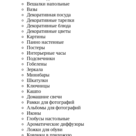
Вешалки напольные
Вазы
Декоративная посуда
Декоративные тарелки
Декоративные блюда
Декоративные цветы
Картины
Панно настенные
Постеры
Интерьерные часы
Подсвечники
Гобелены
Зеркала
Минибары
Шкатулки
Ключницы
Кашпо
Домашние свечи
Рамки для фотографий
Альбомы для фотографий
Иконы
Глобусы настольные
Ароматические диффузоры
Ложки для обуви
Коврики в прихожую