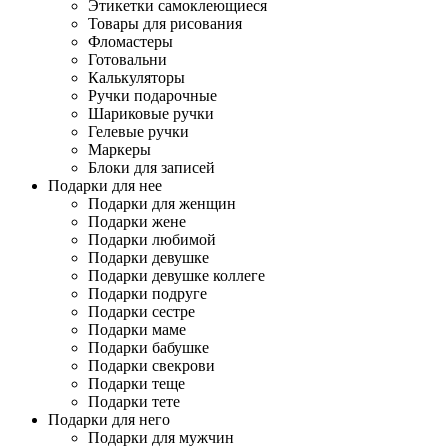
Этикетки самоклеющиеся
Товары для рисования
Фломастеры
Готовальни
Калькуляторы
Ручки подарочные
Шариковые ручки
Гелевые ручки
Маркеры
Блоки для записей
Подарки для нее
Подарки для женщин
Подарки жене
Подарки любимой
Подарки девушке
Подарки девушке коллеге
Подарки подруге
Подарки сестре
Подарки маме
Подарки бабушке
Подарки свекрови
Подарки теще
Подарки тете
Подарки для него
Подарки для мужчин