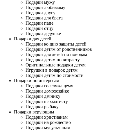
Подарки мужу
Подарки любимому
Подарки другу
Подарки для брата
Подарки папе
Подарки отцу
Подарки дедушке
Подарки для детей
Подарки ко дню защиты детей
Подарки детям от родственников
Подарки для детей по поводам
Подарки детям по возрасту
Оригинальные подарки детям
Игрушки в подарок детям
Подарки детям по стоимости
Подарки по интересам
Подарки госслужащему
Подарки домохозяйке
Подарки дачнику
Подарки шахматисту
Подарки рыбаку
Подарки верующим
Подарки христианам
Подарки на рождество
Подарки мусульманам