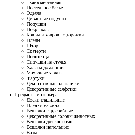
Ткань мебельная
Постельное белье
Одеяла
Диванные подушки
Подушки
Покрывала
Ковры и ковровые дорожки
Пледы
Шторы
Скатерти
Полотенца
Сидушки на стулья
Халаты домашние
Махровые халаты
Фартуки
Декоративные наволочки
Декоративные салфетки
Предметы интерьера
Доски гладильные
Пленки на окна
Вешалки гардеробные
Декоративные головы животных
Вешалки для костюмов
Вешалки напольные
Вазы