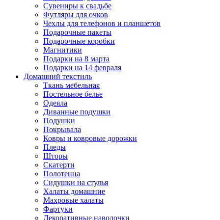
Сувениры к свадьбе
Футляры для очков
Чехлы для телефонов и планшетов
Подарочные пакеты
Подарочные коробки
Магнитики
Подарки на 8 марта
Подарки на 14 февраля
Домашний текстиль
Ткань мебельная
Постельное белье
Одеяла
Диванные подушки
Подушки
Покрывала
Ковры и ковровые дорожки
Пледы
Шторы
Скатерти
Полотенца
Сидушки на стулья
Халаты домашние
Махровые халаты
Фартуки
Декоративные наволочки