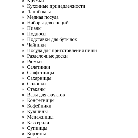
Кружки
Кухонные принадлежности
Ланчбоксы
Медная посуда
Наборы для специй
Пиалы
Подносы
Подставки для бутылок
Чайники
Посуда для приготовления пищи
Разделочные доски
Рюмки
Салатники
Салфетницы
Сахарницы
Солонки
Стаканы
Вазы для фруктов
Конфетницы
Кофейники
Кувшины
Менажницы
Кассероли
Супницы
Корзины