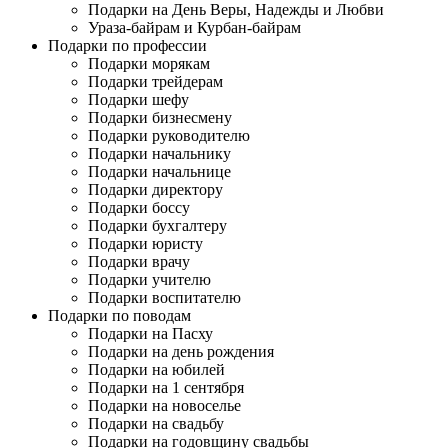
Подарки на День Веры, Надежды и Любви
Ураза-байрам и Курбан-байрам
Подарки по профессии
Подарки морякам
Подарки трейдерам
Подарки шефу
Подарки бизнесмену
Подарки руководителю
Подарки начальнику
Подарки начальнице
Подарки директору
Подарки боссу
Подарки бухгалтеру
Подарки юристу
Подарки врачу
Подарки учителю
Подарки воспитателю
Подарки по поводам
Подарки на Пасху
Подарки на день рождения
Подарки на юбилей
Подарки на 1 сентября
Подарки на новоселье
Подарки на свадьбу
Подарки на годовщину свадьбы