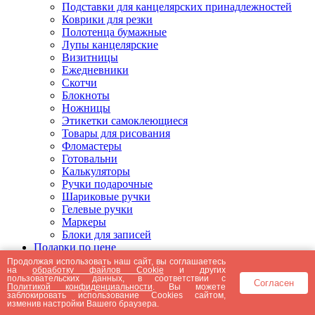
Подставки для канцелярских принадлежностей
Коврики для резки
Полотенца бумажные
Лупы канцелярские
Визитницы
Ежедневники
Скотчи
Блокноты
Ножницы
Этикетки самоклеющиеся
Товары для рисования
Фломастеры
Готовальни
Калькуляторы
Ручки подарочные
Шариковые ручки
Гелевые ручки
Маркеры
Блоки для записей
Подарки по цене
Подарки от 5000 рублей
Продолжая использовать наш сайт, вы соглашаетесь
на
обработку файлов Cookie
и других
Подарки до 5000 рублей
пользовательских данных, в соответствии с
Согласен
Подарки до 3000 рублей
Политикой конфиденциальности
. Вы можете
заблокировать использование Cookies сайтом,
Подарки до 2000 рублей
изменив настройки Вашего браузера.
Подарки до 1000 рублей