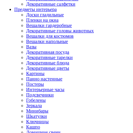
Декоративные салфетки
Предметы интерьера
Доски гладильные
Пленки на окна
Вешалки гардеробные
Декоративные головы животных
Вешалки для костюмов
Вешалки напольные
Вазы
Декоративная посуда
Декоративные тарелки
Декоративные блюда
Декоративные цветы
Картины
Панно настенные
Постеры
Интерьерные часы
Подсвечники
Гобелены
Зеркала
Минибары
Шкатулки
Ключницы
Кашпо
Домашние свечи