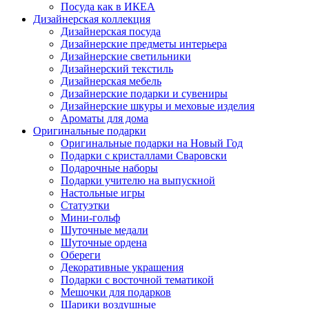
Посуда как в ИКЕА
Дизайнерская коллекция
Дизайнерская посуда
Дизайнерские предметы интерьера
Дизайнерские светильники
Дизайнерский текстиль
Дизайнерская мебель
Дизайнерские подарки и сувениры
Дизайнерские шкуры и меховые изделия
Ароматы для дома
Оригинальные подарки
Оригинальные подарки на Новый Год
Подарки с кристаллами Сваровски
Подарочные наборы
Подарки учителю на выпускной
Настольные игры
Статуэтки
Мини-гольф
Шуточные медали
Шуточные ордена
Обереги
Декоративные украшения
Подарки с восточной тематикой
Мешочки для подарков
Шарики воздушные