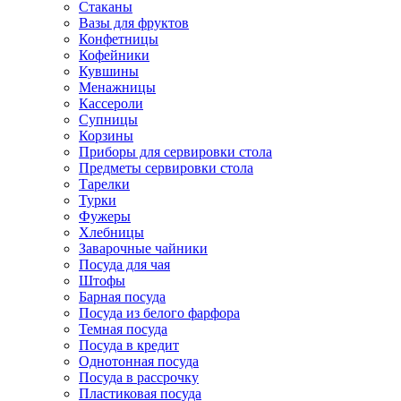
Стаканы
Вазы для фруктов
Конфетницы
Кофейники
Кувшины
Менажницы
Кассероли
Супницы
Корзины
Приборы для сервировки стола
Предметы сервировки стола
Тарелки
Турки
Фужеры
Хлебницы
Заварочные чайники
Посуда для чая
Штофы
Барная посуда
Посуда из белого фарфора
Темная посуда
Посуда в кредит
Однотонная посуда
Посуда в рассрочку
Пластиковая посуда