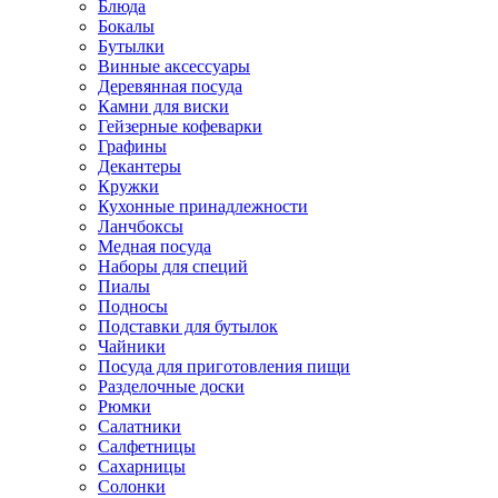
Блюда
Бокалы
Бутылки
Винные аксессуары
Деревянная посуда
Камни для виски
Гейзерные кофеварки
Графины
Декантеры
Кружки
Кухонные принадлежности
Ланчбоксы
Медная посуда
Наборы для специй
Пиалы
Подносы
Подставки для бутылок
Чайники
Посуда для приготовления пищи
Разделочные доски
Рюмки
Салатники
Салфетницы
Сахарницы
Солонки