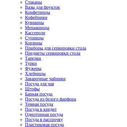
Стаканы
Вазы для фруктов
Конфетницы
Кофейники
Кувшины
Менажницы
Кассероли
Супницы
Корзины
Приборы для сервировки стола
Предметы сервировки стола
Тарелки
Турки
Фужеры
Хлебницы
Заварочные чайники
Посуда для чая
Штофы
Барная посуда
Посуда из белого фарфора
Темная посуда
Посуда в кредит
Однотонная посуда
Посуда в рассрочку
Пластиковая посуда