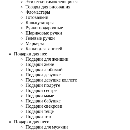
Этикетки самоклеющиеся
Товары для рисования
Фломастеры
Готовальни
Калькуляторы
Ручки подарочные
Шариковые ручки
Гелевые ручки
Маркеры
Блоки для записей
Подарки для нее
Подарки для женщин
Подарки жене
Подарки любимой
Подарки девушке
Подарки девушке коллеге
Подарки подруге
Подарки сестре
Подарки маме
Подарки бабушке
Подарки свекрови
Подарки теще
Подарки тете
Подарки для него
Подарки для мужчин