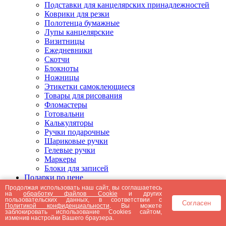
Подставки для канцелярских принадлежностей
Коврики для резки
Полотенца бумажные
Лупы канцелярские
Визитницы
Ежедневники
Скотчи
Блокноты
Ножницы
Этикетки самоклеющиеся
Товары для рисования
Фломастеры
Готовальни
Калькуляторы
Ручки подарочные
Шариковые ручки
Гелевые ручки
Маркеры
Блоки для записей
Подарки по цене
Подарки от 5000 рублей
Продолжая использовать наш сайт, вы соглашаетесь
на
обработку файлов Cookie
и других
Подарки до 5000 рублей
пользовательских данных, в соответствии с
Согласен
Подарки до 3000 рублей
Политикой конфиденциальности
. Вы можете
заблокировать использование Cookies сайтом,
Подарки до 2000 рублей
изменив настройки Вашего браузера.
Подарки до 1000 рублей