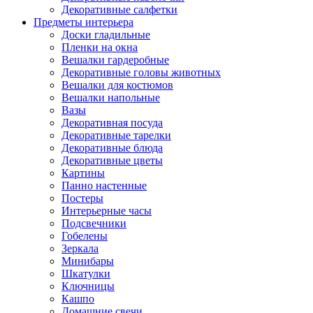
Декоративные салфетки
Предметы интерьера
Доски гладильные
Пленки на окна
Вешалки гардеробные
Декоративные головы животных
Вешалки для костюмов
Вешалки напольные
Вазы
Декоративная посуда
Декоративные тарелки
Декоративные блюда
Декоративные цветы
Картины
Панно настенные
Постеры
Интерьерные часы
Подсвечники
Гобелены
Зеркала
Минибары
Шкатулки
Ключницы
Кашпо
Домашние свечи