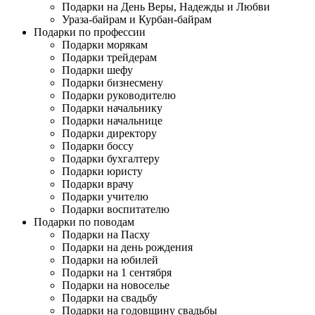
Подарки на День Веры, Надежды и Любви
Ураза-байрам и Курбан-байрам
Подарки по профессии
Подарки морякам
Подарки трейдерам
Подарки шефу
Подарки бизнесмену
Подарки руководителю
Подарки начальнику
Подарки начальнице
Подарки директору
Подарки боссу
Подарки бухгалтеру
Подарки юристу
Подарки врачу
Подарки учителю
Подарки воспитателю
Подарки по поводам
Подарки на Пасху
Подарки на день рождения
Подарки на юбилей
Подарки на 1 сентября
Подарки на новоселье
Подарки на свадьбу
Подарки на годовщину свадьбы