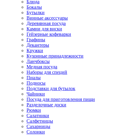
Блюда
Бокалы
Бутылки
Винные аксессуары
Деревянная посуда
Камни для виски
Гейзерные кофеварки
Графины
Декантеры
Кружки
Кухонные принадлежности
Ланчбоксы
Медная посуда
Наборы для специй
Пиалы
Подносы
Подставки для бутылок
Чайники
Посуда для приготовления пищи
Разделочные доски
Рюмки
Салатники
Салфетницы
Сахарницы
Солонки