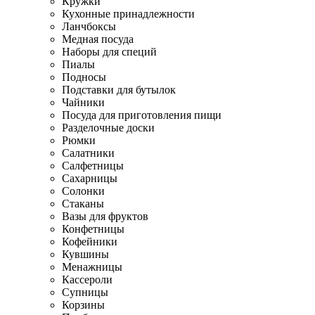
Кружки
Кухонные принадлежности
Ланчбоксы
Медная посуда
Наборы для специй
Пиалы
Подносы
Подставки для бутылок
Чайники
Посуда для приготовления пищи
Разделочные доски
Рюмки
Салатники
Салфетницы
Сахарницы
Солонки
Стаканы
Вазы для фруктов
Конфетницы
Кофейники
Кувшины
Менажницы
Кассероли
Супницы
Корзины