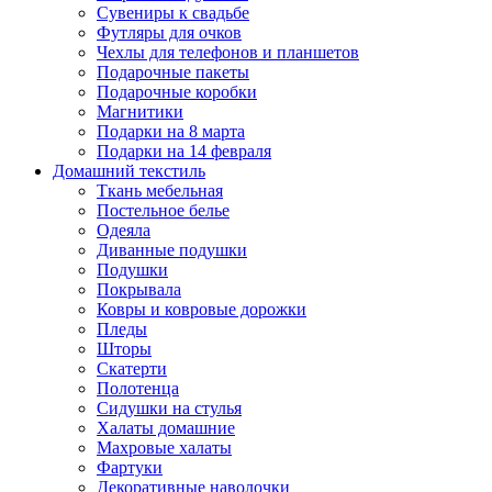
Сувениры к свадьбе
Футляры для очков
Чехлы для телефонов и планшетов
Подарочные пакеты
Подарочные коробки
Магнитики
Подарки на 8 марта
Подарки на 14 февраля
Домашний текстиль
Ткань мебельная
Постельное белье
Одеяла
Диванные подушки
Подушки
Покрывала
Ковры и ковровые дорожки
Пледы
Шторы
Скатерти
Полотенца
Сидушки на стулья
Халаты домашние
Махровые халаты
Фартуки
Декоративные наволочки