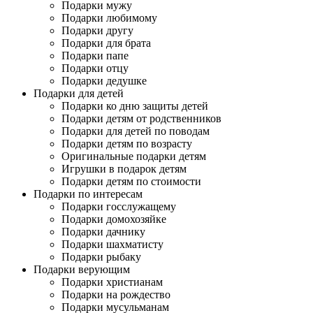
Подарки мужу
Подарки любимому
Подарки другу
Подарки для брата
Подарки папе
Подарки отцу
Подарки дедушке
Подарки для детей
Подарки ко дню защиты детей
Подарки детям от родственников
Подарки для детей по поводам
Подарки детям по возрасту
Оригинальные подарки детям
Игрушки в подарок детям
Подарки детям по стоимости
Подарки по интересам
Подарки госслужащему
Подарки домохозяйке
Подарки дачнику
Подарки шахматисту
Подарки рыбаку
Подарки верующим
Подарки христианам
Подарки на рождество
Подарки мусульманам