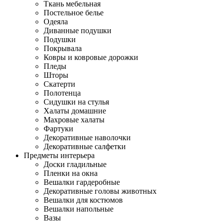
Ткань мебельная
Постельное белье
Одеяла
Диванные подушки
Подушки
Покрывала
Ковры и ковровые дорожки
Пледы
Шторы
Скатерти
Полотенца
Сидушки на стулья
Халаты домашние
Махровые халаты
Фартуки
Декоративные наволочки
Декоративные салфетки
Предметы интерьера
Доски гладильные
Пленки на окна
Вешалки гардеробные
Декоративные головы животных
Вешалки для костюмов
Вешалки напольные
Вазы