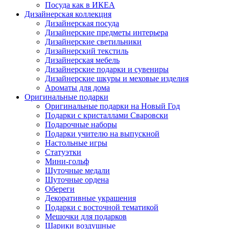
Посуда как в ИКЕА
Дизайнерская коллекция
Дизайнерская посуда
Дизайнерские предметы интерьера
Дизайнерские светильники
Дизайнерский текстиль
Дизайнерская мебель
Дизайнерские подарки и сувениры
Дизайнерские шкуры и меховые изделия
Ароматы для дома
Оригинальные подарки
Оригинальные подарки на Новый Год
Подарки с кристаллами Сваровски
Подарочные наборы
Подарки учителю на выпускной
Настольные игры
Статуэтки
Мини-гольф
Шуточные медали
Шуточные ордена
Обереги
Декоративные украшения
Подарки с восточной тематикой
Мешочки для подарков
Шарики воздушные