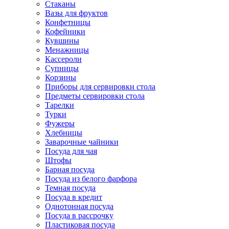
Стаканы
Вазы для фруктов
Конфетницы
Кофейники
Кувшины
Менажницы
Кассероли
Супницы
Корзины
Приборы для сервировки стола
Предметы сервировки стола
Тарелки
Турки
Фужеры
Хлебницы
Заварочные чайники
Посуда для чая
Штофы
Барная посуда
Посуда из белого фарфора
Темная посуда
Посуда в кредит
Однотонная посуда
Посуда в рассрочку
Пластиковая посуда