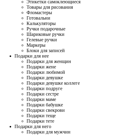
Этикетки самоклеющиеся
Товары для рисования
Фломастеры
Готовальни
Калькуляторы
Ручки подарочные
Шариковые ручки
Гелевые ручки
Маркеры
Блоки для записей
Подарки для нее
Подарки для женщин
Подарки жене
Подарки любимой
Подарки девушке
Подарки девушке коллеге
Подарки подруге
Подарки сестре
Подарки маме
Подарки бабушке
Подарки свекрови
Подарки теще
Подарки тете
Подарки для него
Подарки для мужчин