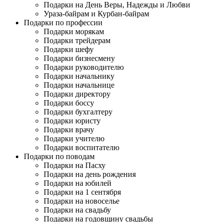
Подарки на День Веры, Надежды и Любви
Ураза-байрам и Курбан-байрам
Подарки по профессии
Подарки морякам
Подарки трейдерам
Подарки шефу
Подарки бизнесмену
Подарки руководителю
Подарки начальнику
Подарки начальнице
Подарки директору
Подарки боссу
Подарки бухгалтеру
Подарки юристу
Подарки врачу
Подарки учителю
Подарки воспитателю
Подарки по поводам
Подарки на Пасху
Подарки на день рождения
Подарки на юбилей
Подарки на 1 сентября
Подарки на новоселье
Подарки на свадьбу
Подарки на годовщину свадьбы