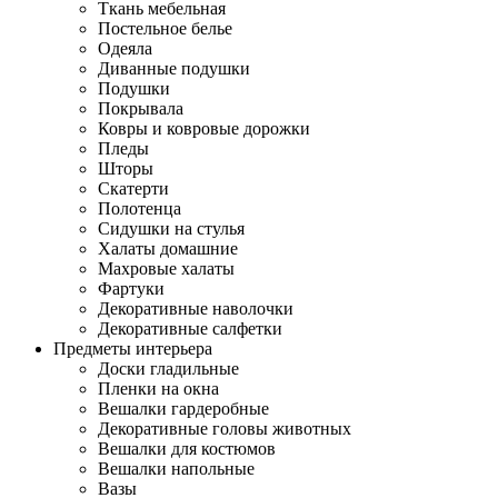
Ткань мебельная
Постельное белье
Одеяла
Диванные подушки
Подушки
Покрывала
Ковры и ковровые дорожки
Пледы
Шторы
Скатерти
Полотенца
Сидушки на стулья
Халаты домашние
Махровые халаты
Фартуки
Декоративные наволочки
Декоративные салфетки
Предметы интерьера
Доски гладильные
Пленки на окна
Вешалки гардеробные
Декоративные головы животных
Вешалки для костюмов
Вешалки напольные
Вазы