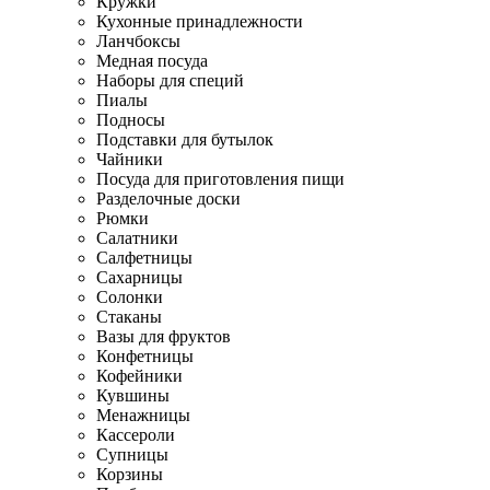
Кружки
Кухонные принадлежности
Ланчбоксы
Медная посуда
Наборы для специй
Пиалы
Подносы
Подставки для бутылок
Чайники
Посуда для приготовления пищи
Разделочные доски
Рюмки
Салатники
Салфетницы
Сахарницы
Солонки
Стаканы
Вазы для фруктов
Конфетницы
Кофейники
Кувшины
Менажницы
Кассероли
Супницы
Корзины