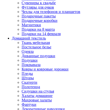
Сувениры к свадьбе
Футляры для очков
Чехлы для телефонов и планшетов
Подарочные пакеты
Подарочные коробки
Магнитики
Подарки на 8 марта
Подарки на 14 февраля
Домашний текстиль
Ткань мебельная
Постельное белье
Одеяла
Диванные подушки
Подушки
Покрывала
Ковры и ковровые дорожки
Пледы
Шторы
Скатерти
Полотенца
Сидушки на стулья
Халаты домашние
Махровые халаты
Фартуки
Декоративные наволочки