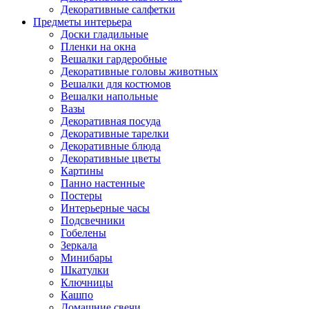
Декоративные салфетки
Предметы интерьера
Доски гладильные
Пленки на окна
Вешалки гардеробные
Декоративные головы животных
Вешалки для костюмов
Вешалки напольные
Вазы
Декоративная посуда
Декоративные тарелки
Декоративные блюда
Декоративные цветы
Картины
Панно настенные
Постеры
Интерьерные часы
Подсвечники
Гобелены
Зеркала
Минибары
Шкатулки
Ключницы
Кашпо
Домашние свечи