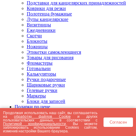
Подставки для канцелярских принадлежностей
Коврики для резки
Полотенца бумажные
Лупы канцелярские
Визитницы
Ежедневники
Скотчи
Блокноты
Ножницы
Этикетки самоклеющиеся
Товары для рисования
Фломастеры
Готовальни
Калькуляторы
Ручки подарочные
Шариковые ручки
Гелевые ручки
Маркеры
Блоки для записей
Подарки по цене
Подарки от 5000 рублей
Продолжая использовать наш сайт, вы соглашаетесь
на
обработку файлов Cookie
и других
Подарки до 5000 рублей
пользовательских данных, в соответствии с
Согласен
Подарки до 3000 рублей
Политикой конфиденциальности
. Вы можете
заблокировать использование Cookies сайтом,
Подарки до 2000 рублей
изменив настройки Вашего браузера.
Подарки до 1000 рублей