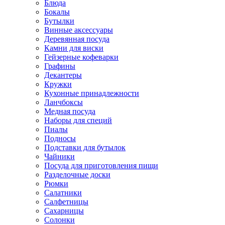
Блюда
Бокалы
Бутылки
Винные аксессуары
Деревянная посуда
Камни для виски
Гейзерные кофеварки
Графины
Декантеры
Кружки
Кухонные принадлежности
Ланчбоксы
Медная посуда
Наборы для специй
Пиалы
Подносы
Подставки для бутылок
Чайники
Посуда для приготовления пищи
Разделочные доски
Рюмки
Салатники
Салфетницы
Сахарницы
Солонки