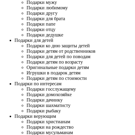
Подарки мужу
Подарки любимому
Подарки другу
Подарки для брата
Подарки папе
Подарки отцу
Подарки дедушке
Подарки для детей
Подарки ко дню защиты детей
Подарки детям от родственников
Подарки для детей по поводам
Подарки детям по возрасту
Оригинальные подарки детям
Игрушки в подарок детям
Подарки детям по стоимости
Подарки по интересам
Подарки госслужащему
Подарки домохозяйке
Подарки дачнику
Подарки шахматисту
Подарки рыбаку
Подарки верующим
Подарки христианам
Подарки на рождество
Подарки мусульманам