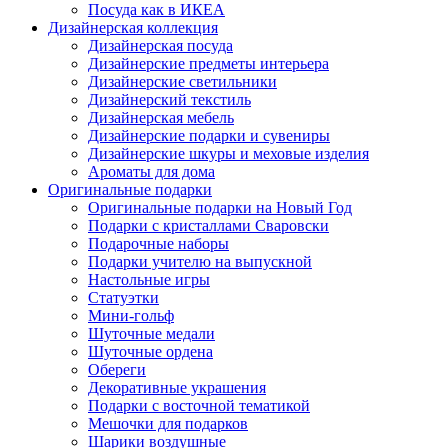
Посуда как в ИКЕА
Дизайнерская коллекция
Дизайнерская посуда
Дизайнерские предметы интерьера
Дизайнерские светильники
Дизайнерский текстиль
Дизайнерская мебель
Дизайнерские подарки и сувениры
Дизайнерские шкуры и меховые изделия
Ароматы для дома
Оригинальные подарки
Оригинальные подарки на Новый Год
Подарки с кристаллами Сваровски
Подарочные наборы
Подарки учителю на выпускной
Настольные игры
Статуэтки
Мини-гольф
Шуточные медали
Шуточные ордена
Обереги
Декоративные украшения
Подарки с восточной тематикой
Мешочки для подарков
Шарики воздушные