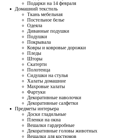
Подарки на 14 февраля
Домашний текстиль
Ткань мебельная
Постельное белье
Одеяла
Диванные подушки
Подушки
Покрывала
Ковры и ковровые дорожки
Пледы
Шторы
Скатерти
Полотенца
Сидушки на стулья
Халаты домашние
Махровые халаты
Фартуки
Декоративные наволочки
Декоративные салфетки
Предметы интерьера
Доски гладильные
Пленки на окна
Вешалки гардеробные
Декоративные головы животных
Вешалки для костюмов