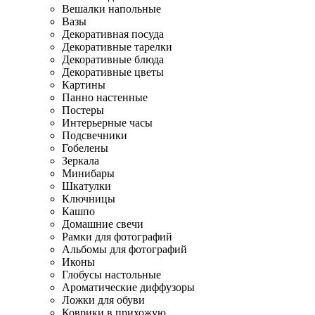
Вешалки напольные
Вазы
Декоративная посуда
Декоративные тарелки
Декоративные блюда
Декоративные цветы
Картины
Панно настенные
Постеры
Интерьерные часы
Подсвечники
Гобелены
Зеркала
Минибары
Шкатулки
Ключницы
Кашпо
Домашние свечи
Рамки для фотографий
Альбомы для фотографий
Иконы
Глобусы настольные
Ароматические диффузоры
Ложки для обуви
Коврики в прихожую