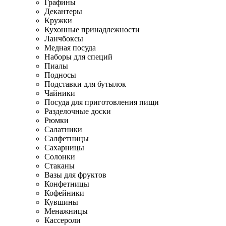
Графины
Декантеры
Кружки
Кухонные принадлежности
Ланчбоксы
Медная посуда
Наборы для специй
Пиалы
Подносы
Подставки для бутылок
Чайники
Посуда для приготовления пищи
Разделочные доски
Рюмки
Салатники
Салфетницы
Сахарницы
Солонки
Стаканы
Вазы для фруктов
Конфетницы
Кофейники
Кувшины
Менажницы
Кассероли