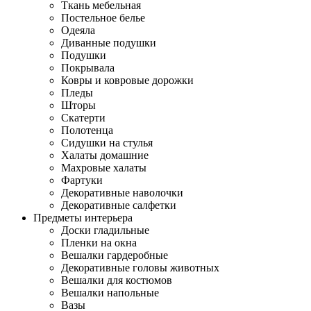
Ткань мебельная
Постельное белье
Одеяла
Диванные подушки
Подушки
Покрывала
Ковры и ковровые дорожки
Пледы
Шторы
Скатерти
Полотенца
Сидушки на стулья
Халаты домашние
Махровые халаты
Фартуки
Декоративные наволочки
Декоративные салфетки
Предметы интерьера
Доски гладильные
Пленки на окна
Вешалки гардеробные
Декоративные головы животных
Вешалки для костюмов
Вешалки напольные
Вазы