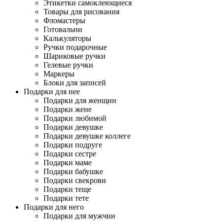
Этикетки самоклеющиеся
Товары для рисования
Фломастеры
Готовальни
Калькуляторы
Ручки подарочные
Шариковые ручки
Гелевые ручки
Маркеры
Блоки для записей
Подарки для нее
Подарки для женщин
Подарки жене
Подарки любимой
Подарки девушке
Подарки девушке коллеге
Подарки подруге
Подарки сестре
Подарки маме
Подарки бабушке
Подарки свекрови
Подарки теще
Подарки тете
Подарки для него
Подарки для мужчин