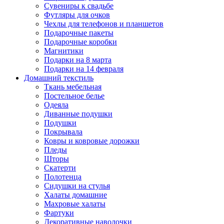
Сувениры к свадьбе
Футляры для очков
Чехлы для телефонов и планшетов
Подарочные пакеты
Подарочные коробки
Магнитики
Подарки на 8 марта
Подарки на 14 февраля
Домашний текстиль
Ткань мебельная
Постельное белье
Одеяла
Диванные подушки
Подушки
Покрывала
Ковры и ковровые дорожки
Пледы
Шторы
Скатерти
Полотенца
Сидушки на стулья
Халаты домашние
Махровые халаты
Фартуки
Декоративные наволочки