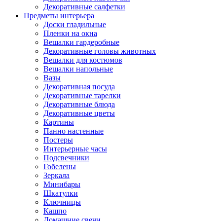
Декоративные салфетки
Предметы интерьера
Доски гладильные
Пленки на окна
Вешалки гардеробные
Декоративные головы животных
Вешалки для костюмов
Вешалки напольные
Вазы
Декоративная посуда
Декоративные тарелки
Декоративные блюда
Декоративные цветы
Картины
Панно настенные
Постеры
Интерьерные часы
Подсвечники
Гобелены
Зеркала
Минибары
Шкатулки
Ключницы
Кашпо
Домашние свечи