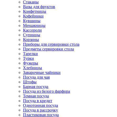
Стаканы
Вазы для фруктов
Конфетницы
Кофейники
Кувшины
Менажницы
Кассероли
Супницы
Корзины
Приборы для сервировки стола
Предметы сервировки стола
Тарелки
Турки
Фужеры
Хлебницы
Заварочные чайники
Посуда для чая
Штофы
Барная посуда
Посуда из белого фарфора
Темная посуда
Посуда в кредит
Однотонная посуда
Посуда в рассрочку
Пластиковая посуда