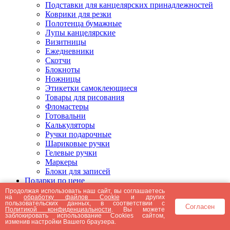
Подставки для канцелярских принадлежностей
Коврики для резки
Полотенца бумажные
Лупы канцелярские
Визитницы
Ежедневники
Скотчи
Блокноты
Ножницы
Этикетки самоклеющиеся
Товары для рисования
Фломастеры
Готовальни
Калькуляторы
Ручки подарочные
Шариковые ручки
Гелевые ручки
Маркеры
Блоки для записей
Подарки по цене
Подарки от 5000 рублей
Продолжая использовать наш сайт, вы соглашаетесь
на
обработку файлов Cookie
и других
Подарки до 5000 рублей
пользовательских данных, в соответствии с
Согласен
Подарки до 3000 рублей
Политикой конфиденциальности
. Вы можете
заблокировать использование Cookies сайтом,
Подарки до 2000 рублей
изменив настройки Вашего браузера.
Подарки до 1000 рублей