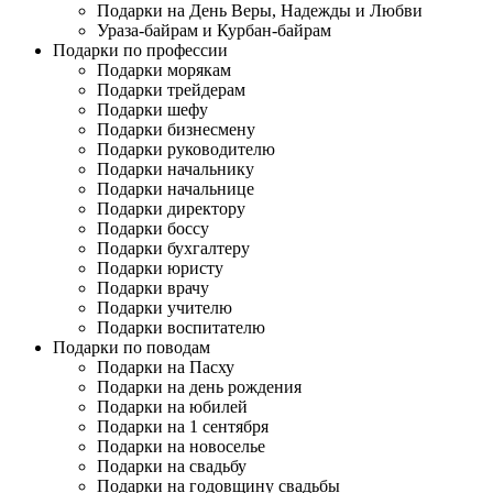
Подарки на День Веры, Надежды и Любви
Ураза-байрам и Курбан-байрам
Подарки по профессии
Подарки морякам
Подарки трейдерам
Подарки шефу
Подарки бизнесмену
Подарки руководителю
Подарки начальнику
Подарки начальнице
Подарки директору
Подарки боссу
Подарки бухгалтеру
Подарки юристу
Подарки врачу
Подарки учителю
Подарки воспитателю
Подарки по поводам
Подарки на Пасху
Подарки на день рождения
Подарки на юбилей
Подарки на 1 сентября
Подарки на новоселье
Подарки на свадьбу
Подарки на годовщину свадьбы