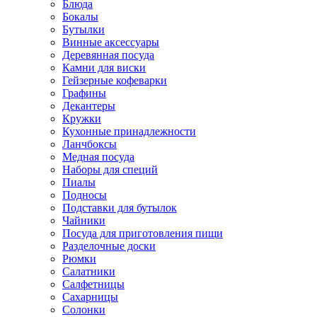
Блюда
Бокалы
Бутылки
Винные аксессуары
Деревянная посуда
Камни для виски
Гейзерные кофеварки
Графины
Декантеры
Кружки
Кухонные принадлежности
Ланчбоксы
Медная посуда
Наборы для специй
Пиалы
Подносы
Подставки для бутылок
Чайники
Посуда для приготовления пищи
Разделочные доски
Рюмки
Салатники
Салфетницы
Сахарницы
Солонки