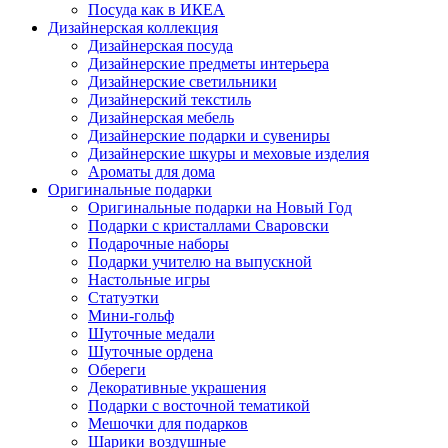
Посуда как в ИКЕА
Дизайнерская коллекция
Дизайнерская посуда
Дизайнерские предметы интерьера
Дизайнерские светильники
Дизайнерский текстиль
Дизайнерская мебель
Дизайнерские подарки и сувениры
Дизайнерские шкуры и меховые изделия
Ароматы для дома
Оригинальные подарки
Оригинальные подарки на Новый Год
Подарки с кристаллами Сваровски
Подарочные наборы
Подарки учителю на выпускной
Настольные игры
Статуэтки
Мини-гольф
Шуточные медали
Шуточные ордена
Обереги
Декоративные украшения
Подарки с восточной тематикой
Мешочки для подарков
Шарики воздушные