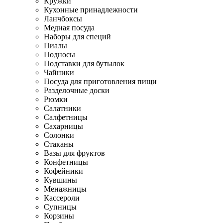
Кружки
Кухонные принадлежности
Ланчбоксы
Медная посуда
Наборы для специй
Пиалы
Подносы
Подставки для бутылок
Чайники
Посуда для приготовления пищи
Разделочные доски
Рюмки
Салатники
Салфетницы
Сахарницы
Солонки
Стаканы
Вазы для фруктов
Конфетницы
Кофейники
Кувшины
Менажницы
Кассероли
Супницы
Корзины