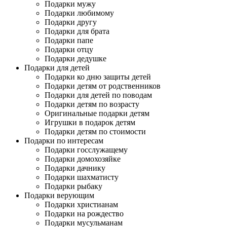
Подарки мужу
Подарки любимому
Подарки другу
Подарки для брата
Подарки папе
Подарки отцу
Подарки дедушке
Подарки для детей
Подарки ко дню защиты детей
Подарки детям от родственников
Подарки для детей по поводам
Подарки детям по возрасту
Оригинальные подарки детям
Игрушки в подарок детям
Подарки детям по стоимости
Подарки по интересам
Подарки госслужащему
Подарки домохозяйке
Подарки дачнику
Подарки шахматисту
Подарки рыбаку
Подарки верующим
Подарки христианам
Подарки на рождество
Подарки мусульманам