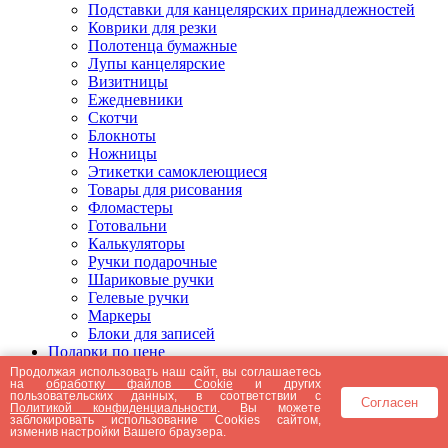
Подставки для канцелярских принадлежностей
Коврики для резки
Полотенца бумажные
Лупы канцелярские
Визитницы
Ежедневники
Скотчи
Блокноты
Ножницы
Этикетки самоклеющиеся
Товары для рисования
Фломастеры
Готовальни
Калькуляторы
Ручки подарочные
Шариковые ручки
Гелевые ручки
Маркеры
Блоки для записей
Подарки по цене
Подарки от 5000 рублей
Продолжая использовать наш сайт, вы соглашаетесь
на
обработку файлов Cookie
и других
Подарки до 5000 рублей
пользовательских данных, в соответствии с
Согласен
Подарки до 3000 рублей
Политикой конфиденциальности
. Вы можете
заблокировать использование Cookies сайтом,
Подарки до 2000 рублей
изменив настройки Вашего браузера.
Подарки до 1000 рублей