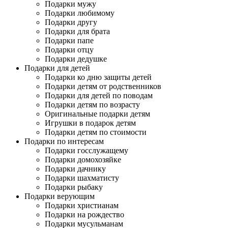
Подарки мужу
Подарки любимому
Подарки другу
Подарки для брата
Подарки папе
Подарки отцу
Подарки дедушке
Подарки для детей
Подарки ко дню защиты детей
Подарки детям от родственников
Подарки для детей по поводам
Подарки детям по возрасту
Оригинальные подарки детям
Игрушки в подарок детям
Подарки детям по стоимости
Подарки по интересам
Подарки госслужащему
Подарки домохозяйке
Подарки дачнику
Подарки шахматисту
Подарки рыбаку
Подарки верующим
Подарки христианам
Подарки на рождество
Подарки мусульманам