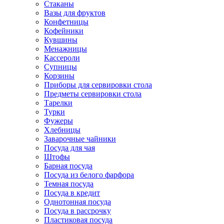
Стаканы
Вазы для фруктов
Конфетницы
Кофейники
Кувшины
Менажницы
Кассероли
Супницы
Корзины
Приборы для сервировки стола
Предметы сервировки стола
Тарелки
Турки
Фужеры
Хлебницы
Заварочные чайники
Посуда для чая
Штофы
Барная посуда
Посуда из белого фарфора
Темная посуда
Посуда в кредит
Однотонная посуда
Посуда в рассрочку
Пластиковая посуда