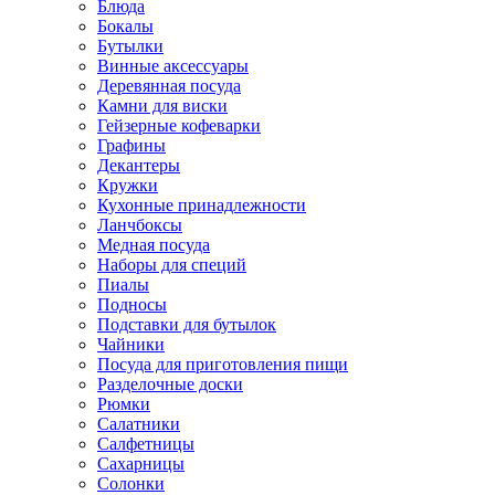
Блюда
Бокалы
Бутылки
Винные аксессуары
Деревянная посуда
Камни для виски
Гейзерные кофеварки
Графины
Декантеры
Кружки
Кухонные принадлежности
Ланчбоксы
Медная посуда
Наборы для специй
Пиалы
Подносы
Подставки для бутылок
Чайники
Посуда для приготовления пищи
Разделочные доски
Рюмки
Салатники
Салфетницы
Сахарницы
Солонки