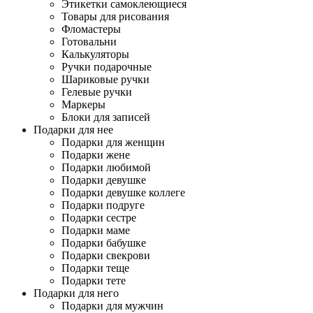
Этикетки самоклеющиеся
Товары для рисования
Фломастеры
Готовальни
Калькуляторы
Ручки подарочные
Шариковые ручки
Гелевые ручки
Маркеры
Блоки для записей
Подарки для нее
Подарки для женщин
Подарки жене
Подарки любимой
Подарки девушке
Подарки девушке коллеге
Подарки подруге
Подарки сестре
Подарки маме
Подарки бабушке
Подарки свекрови
Подарки теще
Подарки тете
Подарки для него
Подарки для мужчин