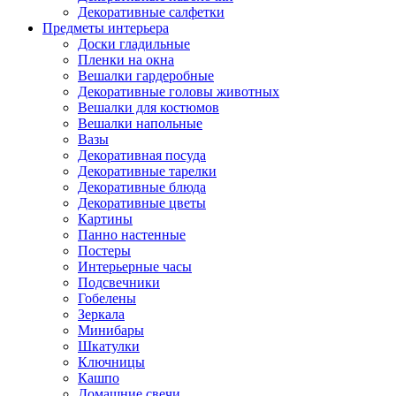
Декоративные салфетки
Предметы интерьера
Доски гладильные
Пленки на окна
Вешалки гардеробные
Декоративные головы животных
Вешалки для костюмов
Вешалки напольные
Вазы
Декоративная посуда
Декоративные тарелки
Декоративные блюда
Декоративные цветы
Картины
Панно настенные
Постеры
Интерьерные часы
Подсвечники
Гобелены
Зеркала
Минибары
Шкатулки
Ключницы
Кашпо
Домашние свечи