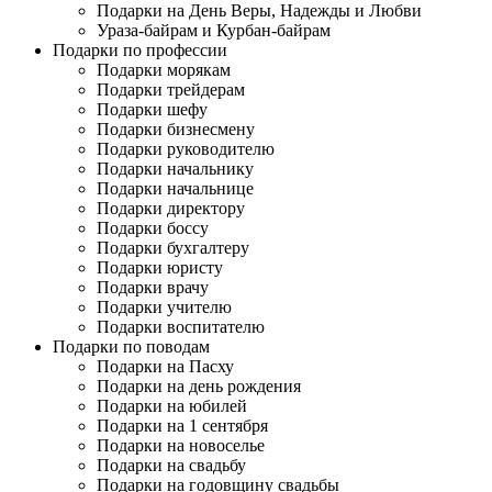
Подарки на День Веры, Надежды и Любви
Ураза-байрам и Курбан-байрам
Подарки по профессии
Подарки морякам
Подарки трейдерам
Подарки шефу
Подарки бизнесмену
Подарки руководителю
Подарки начальнику
Подарки начальнице
Подарки директору
Подарки боссу
Подарки бухгалтеру
Подарки юристу
Подарки врачу
Подарки учителю
Подарки воспитателю
Подарки по поводам
Подарки на Пасху
Подарки на день рождения
Подарки на юбилей
Подарки на 1 сентября
Подарки на новоселье
Подарки на свадьбу
Подарки на годовщину свадьбы