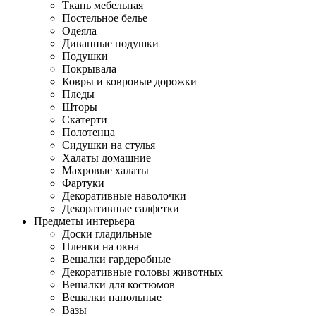
Ткань мебельная
Постельное белье
Одеяла
Диванные подушки
Подушки
Покрывала
Ковры и ковровые дорожки
Пледы
Шторы
Скатерти
Полотенца
Сидушки на стулья
Халаты домашние
Махровые халаты
Фартуки
Декоративные наволочки
Декоративные салфетки
Предметы интерьера
Доски гладильные
Пленки на окна
Вешалки гардеробные
Декоративные головы животных
Вешалки для костюмов
Вешалки напольные
Вазы