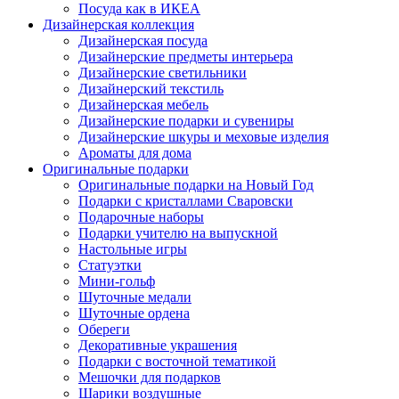
Посуда как в ИКЕА
Дизайнерская коллекция
Дизайнерская посуда
Дизайнерские предметы интерьера
Дизайнерские светильники
Дизайнерский текстиль
Дизайнерская мебель
Дизайнерские подарки и сувениры
Дизайнерские шкуры и меховые изделия
Ароматы для дома
Оригинальные подарки
Оригинальные подарки на Новый Год
Подарки с кристаллами Сваровски
Подарочные наборы
Подарки учителю на выпускной
Настольные игры
Статуэтки
Мини-гольф
Шуточные медали
Шуточные ордена
Обереги
Декоративные украшения
Подарки с восточной тематикой
Мешочки для подарков
Шарики воздушные