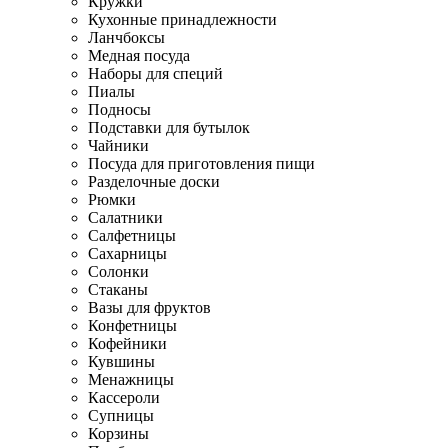
Кружки
Кухонные принадлежности
Ланчбоксы
Медная посуда
Наборы для специй
Пиалы
Подносы
Подставки для бутылок
Чайники
Посуда для приготовления пищи
Разделочные доски
Рюмки
Салатники
Салфетницы
Сахарницы
Солонки
Стаканы
Вазы для фруктов
Конфетницы
Кофейники
Кувшины
Менажницы
Кассероли
Супницы
Корзины