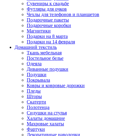
Сувениры к свадьбе
Футляры для очков
Чехлы для телефонов и планшетов
Подарочные пакеты
Подарочные коробки
Магнитики
Подарки на 8 марта
Подарки на 14 февраля
Домашний текстиль
Ткань мебельная
Постельное белье
Одеяла
Диванные подушки
Подушки
Покрывала
Ковры и ковровые дорожки
Пледы
Шторы
Скатерти
Полотенца
Сидушки на стулья
Халаты домашние
Махровые халаты
Фартуки
Декоративные наволочки