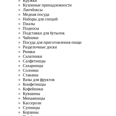
Кружки
Кухонные принадлежности
Ланчбоксы
Медная посуда
Наборы для специй
Пиалы
Подносы
Подставки для бутылок
Чайники
Посуда для приготовления пищи
Разделочные доски
Рюмки
Салатники
Салфетницы
Сахарницы
Солонки
Стаканы
Вазы для фруктов
Конфетницы
Кофейники
Кувшины
Менажницы
Кассероли
Супницы
Корзины