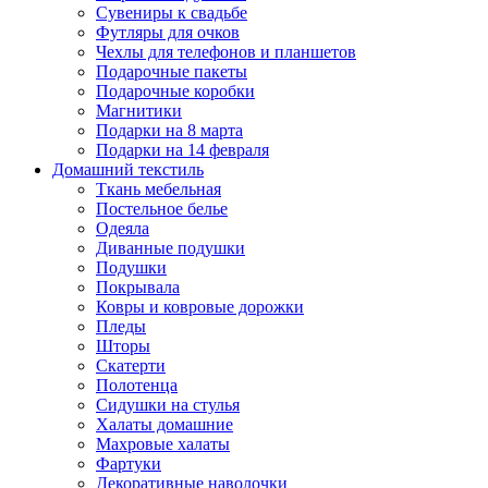
Сувениры к свадьбе
Футляры для очков
Чехлы для телефонов и планшетов
Подарочные пакеты
Подарочные коробки
Магнитики
Подарки на 8 марта
Подарки на 14 февраля
Домашний текстиль
Ткань мебельная
Постельное белье
Одеяла
Диванные подушки
Подушки
Покрывала
Ковры и ковровые дорожки
Пледы
Шторы
Скатерти
Полотенца
Сидушки на стулья
Халаты домашние
Махровые халаты
Фартуки
Декоративные наволочки