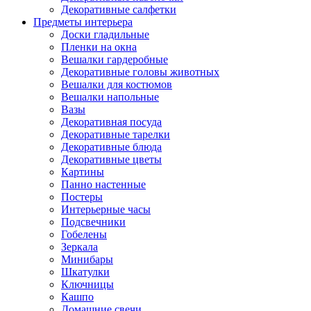
Декоративные салфетки
Предметы интерьера
Доски гладильные
Пленки на окна
Вешалки гардеробные
Декоративные головы животных
Вешалки для костюмов
Вешалки напольные
Вазы
Декоративная посуда
Декоративные тарелки
Декоративные блюда
Декоративные цветы
Картины
Панно настенные
Постеры
Интерьерные часы
Подсвечники
Гобелены
Зеркала
Минибары
Шкатулки
Ключницы
Кашпо
Домашние свечи