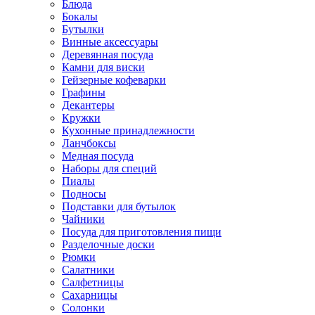
Блюда
Бокалы
Бутылки
Винные аксессуары
Деревянная посуда
Камни для виски
Гейзерные кофеварки
Графины
Декантеры
Кружки
Кухонные принадлежности
Ланчбоксы
Медная посуда
Наборы для специй
Пиалы
Подносы
Подставки для бутылок
Чайники
Посуда для приготовления пищи
Разделочные доски
Рюмки
Салатники
Салфетницы
Сахарницы
Солонки