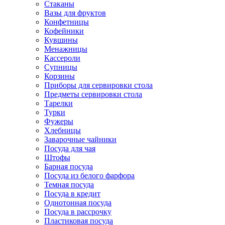
Стаканы
Вазы для фруктов
Конфетницы
Кофейники
Кувшины
Менажницы
Кассероли
Супницы
Корзины
Приборы для сервировки стола
Предметы сервировки стола
Тарелки
Турки
Фужеры
Хлебницы
Заварочные чайники
Посуда для чая
Штофы
Барная посуда
Посуда из белого фарфора
Темная посуда
Посуда в кредит
Однотонная посуда
Посуда в рассрочку
Пластиковая посуда