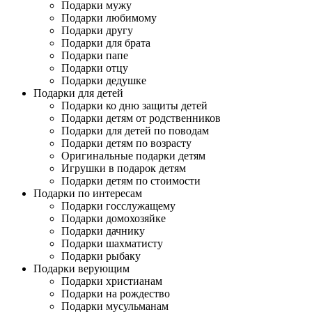
Подарки мужу
Подарки любимому
Подарки другу
Подарки для брата
Подарки папе
Подарки отцу
Подарки дедушке
Подарки для детей
Подарки ко дню защиты детей
Подарки детям от родственников
Подарки для детей по поводам
Подарки детям по возрасту
Оригинальные подарки детям
Игрушки в подарок детям
Подарки детям по стоимости
Подарки по интересам
Подарки госслужащему
Подарки домохозяйке
Подарки дачнику
Подарки шахматисту
Подарки рыбаку
Подарки верующим
Подарки христианам
Подарки на рождество
Подарки мусульманам