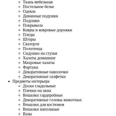
Ткань мебельная
Постельное белье
Одеяла
Диванные подушки
Подушки
Покрывала
Ковры и ковровые дорожки
Пледы
Шторы
Скатерти
Полотенца
Сидушки на стулья
Халаты домашние
Махровые халаты
Фартуки
Декоративные наволочки
Декоративные салфетки
Предметы интерьера
Доски гладильные
Пленки на окна
Вешалки гардеробные
Декоративные головы животных
Вешалки для костюмов
Вешалки напольные
Вазы