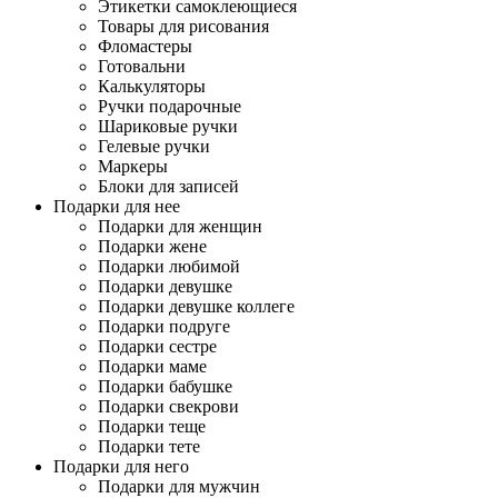
Этикетки самоклеющиеся
Товары для рисования
Фломастеры
Готовальни
Калькуляторы
Ручки подарочные
Шариковые ручки
Гелевые ручки
Маркеры
Блоки для записей
Подарки для нее
Подарки для женщин
Подарки жене
Подарки любимой
Подарки девушке
Подарки девушке коллеге
Подарки подруге
Подарки сестре
Подарки маме
Подарки бабушке
Подарки свекрови
Подарки теще
Подарки тете
Подарки для него
Подарки для мужчин