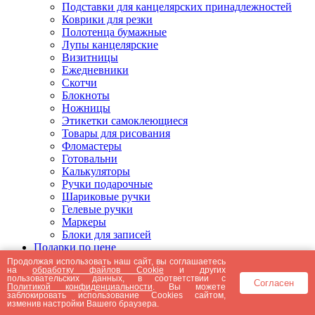
Подставки для канцелярских принадлежностей
Коврики для резки
Полотенца бумажные
Лупы канцелярские
Визитницы
Ежедневники
Скотчи
Блокноты
Ножницы
Этикетки самоклеющиеся
Товары для рисования
Фломастеры
Готовальни
Калькуляторы
Ручки подарочные
Шариковые ручки
Гелевые ручки
Маркеры
Блоки для записей
Подарки по цене
Подарки от 5000 рублей
Продолжая использовать наш сайт, вы соглашаетесь
на
обработку файлов Cookie
и других
Подарки до 5000 рублей
пользовательских данных, в соответствии с
Согласен
Подарки до 3000 рублей
Политикой конфиденциальности
. Вы можете
заблокировать использование Cookies сайтом,
Подарки до 2000 рублей
изменив настройки Вашего браузера.
Подарки до 1000 рублей