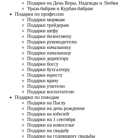
Подарки на День Веры, Надежды и Любви
Ураза-байрам и Курбан-байрам
Подарки по профессии
Подарки морякам
Подарки трейдерам
Подарки шефу
Подарки бизнесмену
Подарки руководителю
Подарки начальнику
Подарки начальнице
Подарки директору
Подарки боссу
Подарки бухгалтеру
Подарки юристу
Подарки врачу
Подарки учителю
Подарки воспитателю
Подарки по поводам
Подарки на Пасху
Подарки на день рождения
Подарки на юбилей
Подарки на 1 сентября
Подарки на новоселье
Подарки на свадьбу
Подарки на годовщину свадьбы