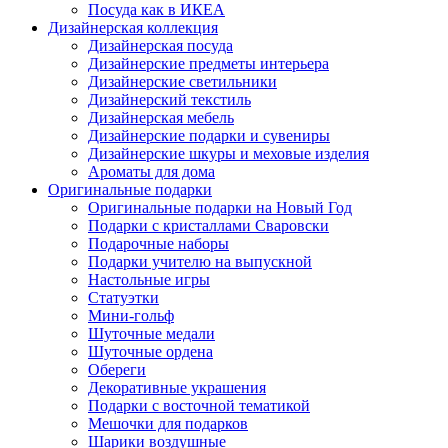
Посуда как в ИКЕА
Дизайнерская коллекция
Дизайнерская посуда
Дизайнерские предметы интерьера
Дизайнерские светильники
Дизайнерский текстиль
Дизайнерская мебель
Дизайнерские подарки и сувениры
Дизайнерские шкуры и меховые изделия
Ароматы для дома
Оригинальные подарки
Оригинальные подарки на Новый Год
Подарки с кристаллами Сваровски
Подарочные наборы
Подарки учителю на выпускной
Настольные игры
Статуэтки
Мини-гольф
Шуточные медали
Шуточные ордена
Обереги
Декоративные украшения
Подарки с восточной тематикой
Мешочки для подарков
Шарики воздушные