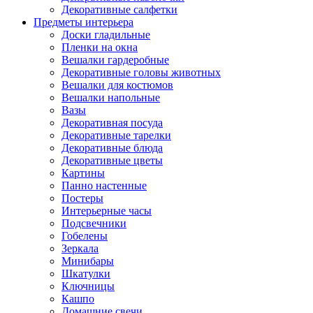
Декоративные салфетки
Предметы интерьера
Доски гладильные
Пленки на окна
Вешалки гардеробные
Декоративные головы животных
Вешалки для костюмов
Вешалки напольные
Вазы
Декоративная посуда
Декоративные тарелки
Декоративные блюда
Декоративные цветы
Картины
Панно настенные
Постеры
Интерьерные часы
Подсвечники
Гобелены
Зеркала
Минибары
Шкатулки
Ключницы
Кашпо
Домашние свечи