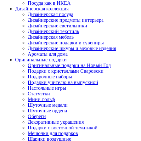
Посуда как в ИКЕА
Дизайнерская коллекция
Дизайнерская посуда
Дизайнерские предметы интерьера
Дизайнерские светильники
Дизайнерский текстиль
Дизайнерская мебель
Дизайнерские подарки и сувениры
Дизайнерские шкуры и меховые изделия
Ароматы для дома
Оригинальные подарки
Оригинальные подарки на Новый Год
Подарки с кристаллами Сваровски
Подарочные наборы
Подарки учителю на выпускной
Настольные игры
Статуэтки
Мини-гольф
Шуточные медали
Шуточные ордена
Обереги
Декоративные украшения
Подарки с восточной тематикой
Мешочки для подарков
Шарики воздушные