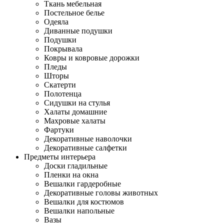
Ткань мебельная
Постельное белье
Одеяла
Диванные подушки
Подушки
Покрывала
Ковры и ковровые дорожки
Пледы
Шторы
Скатерти
Полотенца
Сидушки на стулья
Халаты домашние
Махровые халаты
Фартуки
Декоративные наволочки
Декоративные салфетки
Предметы интерьера
Доски гладильные
Пленки на окна
Вешалки гардеробные
Декоративные головы животных
Вешалки для костюмов
Вешалки напольные
Вазы