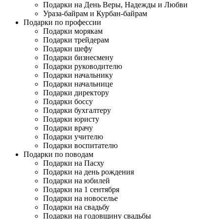
Подарки на День Веры, Надежды и Любви
Ураза-байрам и Курбан-байрам
Подарки по профессии
Подарки морякам
Подарки трейдерам
Подарки шефу
Подарки бизнесмену
Подарки руководителю
Подарки начальнику
Подарки начальнице
Подарки директору
Подарки боссу
Подарки бухгалтеру
Подарки юристу
Подарки врачу
Подарки учителю
Подарки воспитателю
Подарки по поводам
Подарки на Пасху
Подарки на день рождения
Подарки на юбилей
Подарки на 1 сентября
Подарки на новоселье
Подарки на свадьбу
Подарки на годовщину свадьбы