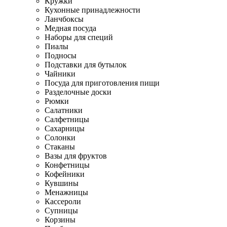
Кружки
Кухонные принадлежности
Ланчбоксы
Медная посуда
Наборы для специй
Пиалы
Подносы
Подставки для бутылок
Чайники
Посуда для приготовления пищи
Разделочные доски
Рюмки
Салатники
Салфетницы
Сахарницы
Солонки
Стаканы
Вазы для фруктов
Конфетницы
Кофейники
Кувшины
Менажницы
Кассероли
Супницы
Корзины