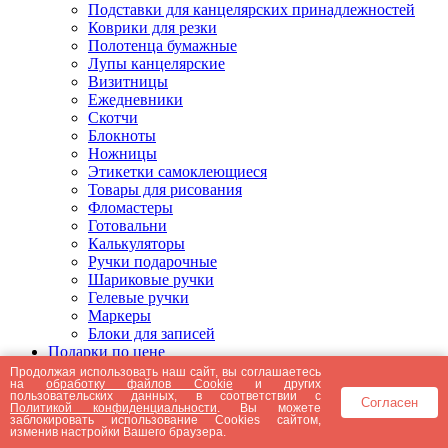
Подставки для канцелярских принадлежностей
Коврики для резки
Полотенца бумажные
Лупы канцелярские
Визитницы
Ежедневники
Скотчи
Блокноты
Ножницы
Этикетки самоклеющиеся
Товары для рисования
Фломастеры
Готовальни
Калькуляторы
Ручки подарочные
Шариковые ручки
Гелевые ручки
Маркеры
Блоки для записей
Подарки по цене
Подарки от 5000 рублей
Продолжая использовать наш сайт, вы соглашаетесь
на
обработку файлов Cookie
и других
Подарки до 5000 рублей
пользовательских данных, в соответствии с
Согласен
Подарки до 3000 рублей
Политикой конфиденциальности
. Вы можете
заблокировать использование Cookies сайтом,
Подарки до 2000 рублей
изменив настройки Вашего браузера.
Подарки до 1000 рублей