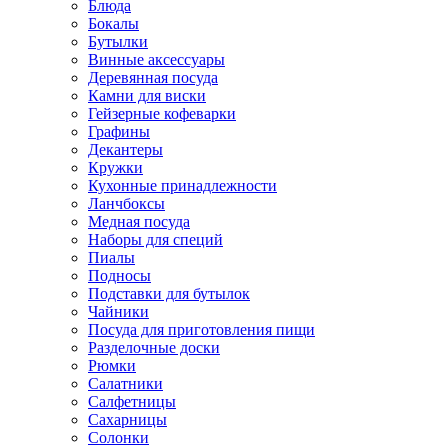
Блюда
Бокалы
Бутылки
Винные аксессуары
Деревянная посуда
Камни для виски
Гейзерные кофеварки
Графины
Декантеры
Кружки
Кухонные принадлежности
Ланчбоксы
Медная посуда
Наборы для специй
Пиалы
Подносы
Подставки для бутылок
Чайники
Посуда для приготовления пищи
Разделочные доски
Рюмки
Салатники
Салфетницы
Сахарницы
Солонки