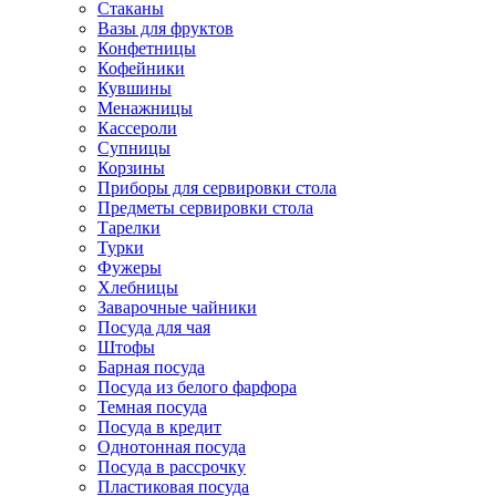
Стаканы
Вазы для фруктов
Конфетницы
Кофейники
Кувшины
Менажницы
Кассероли
Супницы
Корзины
Приборы для сервировки стола
Предметы сервировки стола
Тарелки
Турки
Фужеры
Хлебницы
Заварочные чайники
Посуда для чая
Штофы
Барная посуда
Посуда из белого фарфора
Темная посуда
Посуда в кредит
Однотонная посуда
Посуда в рассрочку
Пластиковая посуда