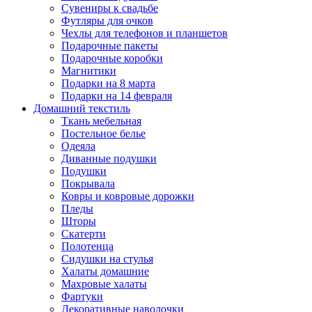
Сувениры к свадьбе
Футляры для очков
Чехлы для телефонов и планшетов
Подарочные пакеты
Подарочные коробки
Магнитики
Подарки на 8 марта
Подарки на 14 февраля
Домашний текстиль
Ткань мебельная
Постельное белье
Одеяла
Диванные подушки
Подушки
Покрывала
Ковры и ковровые дорожки
Пледы
Шторы
Скатерти
Полотенца
Сидушки на стулья
Халаты домашние
Махровые халаты
Фартуки
Декоративные наволочки