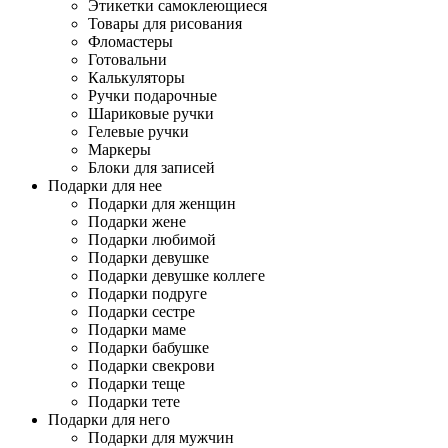
Этикетки самоклеющиеся
Товары для рисования
Фломастеры
Готовальни
Калькуляторы
Ручки подарочные
Шариковые ручки
Гелевые ручки
Маркеры
Блоки для записей
Подарки для нее
Подарки для женщин
Подарки жене
Подарки любимой
Подарки девушке
Подарки девушке коллеге
Подарки подруге
Подарки сестре
Подарки маме
Подарки бабушке
Подарки свекрови
Подарки теще
Подарки тете
Подарки для него
Подарки для мужчин