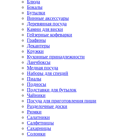
Блюда
Бокалы
Бутылки
Винные аксессуары
Деревянная посуда
Камни для виски
Гейзерные кофеварки
Графины
Декантеры
Кружки
Кухонные принадлежности
Ланчбоксы
Медная посуда
Наборы для специй
Пиалы
Подносы
Подставки для бутылок
Чайники
Посуда для приготовления пищи
Разделочные доски
Рюмки
Салатники
Салфетницы
Сахарницы
Солонки