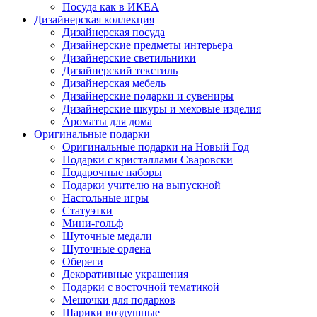
Посуда как в ИКЕА
Дизайнерская коллекция
Дизайнерская посуда
Дизайнерские предметы интерьера
Дизайнерские светильники
Дизайнерский текстиль
Дизайнерская мебель
Дизайнерские подарки и сувениры
Дизайнерские шкуры и меховые изделия
Ароматы для дома
Оригинальные подарки
Оригинальные подарки на Новый Год
Подарки с кристаллами Сваровски
Подарочные наборы
Подарки учителю на выпускной
Настольные игры
Статуэтки
Мини-гольф
Шуточные медали
Шуточные ордена
Обереги
Декоративные украшения
Подарки с восточной тематикой
Мешочки для подарков
Шарики воздушные