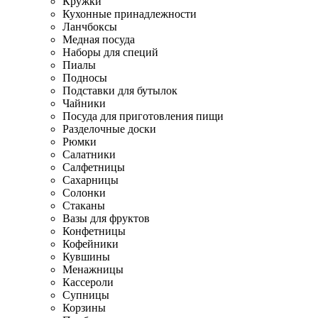
Кружки
Кухонные принадлежности
Ланчбоксы
Медная посуда
Наборы для специй
Пиалы
Подносы
Подставки для бутылок
Чайники
Посуда для приготовления пищи
Разделочные доски
Рюмки
Салатники
Салфетницы
Сахарницы
Солонки
Стаканы
Вазы для фруктов
Конфетницы
Кофейники
Кувшины
Менажницы
Кассероли
Супницы
Корзины