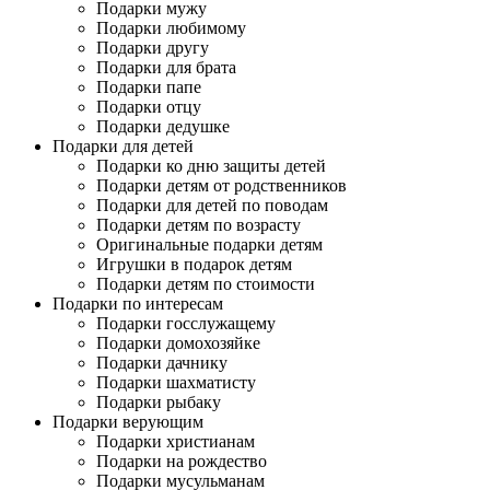
Подарки мужу
Подарки любимому
Подарки другу
Подарки для брата
Подарки папе
Подарки отцу
Подарки дедушке
Подарки для детей
Подарки ко дню защиты детей
Подарки детям от родственников
Подарки для детей по поводам
Подарки детям по возрасту
Оригинальные подарки детям
Игрушки в подарок детям
Подарки детям по стоимости
Подарки по интересам
Подарки госслужащему
Подарки домохозяйке
Подарки дачнику
Подарки шахматисту
Подарки рыбаку
Подарки верующим
Подарки христианам
Подарки на рождество
Подарки мусульманам