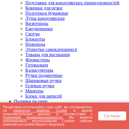
Подставки для канцелярских принадлежностей
Коврики для резки
Полотенца бумажные
Лупы канцелярские
Визитницы
Ежедневники
Скотчи
Блокноты
Ножницы
Этикетки самоклеющиеся
Товары для рисования
Фломастеры
Готовальни
Калькуляторы
Ручки подарочные
Шариковые ручки
Гелевые ручки
Маркеры
Блоки для записей
Подарки по цене
Подарки от 5000 рублей
Продолжая использовать наш сайт, вы соглашаетесь
на
обработку файлов Cookie
и других
Подарки до 5000 рублей
пользовательских данных, в соответствии с
Согласен
Подарки до 3000 рублей
Политикой конфиденциальности
. Вы можете
заблокировать использование Cookies сайтом,
Подарки до 2000 рублей
изменив настройки Вашего браузера.
Подарки до 1000 рублей