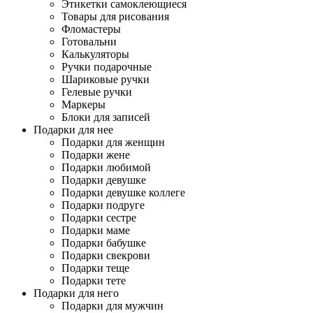
Этикетки самоклеющиеся
Товары для рисования
Фломастеры
Готовальни
Калькуляторы
Ручки подарочные
Шариковые ручки
Гелевые ручки
Маркеры
Блоки для записей
Подарки для нее
Подарки для женщин
Подарки жене
Подарки любимой
Подарки девушке
Подарки девушке коллеге
Подарки подруге
Подарки сестре
Подарки маме
Подарки бабушке
Подарки свекрови
Подарки теще
Подарки тете
Подарки для него
Подарки для мужчин