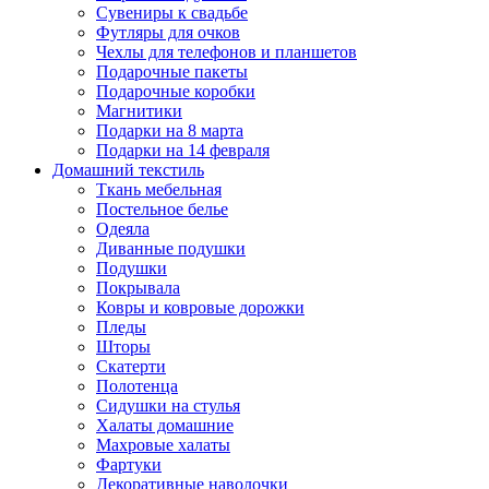
Сувениры к свадьбе
Футляры для очков
Чехлы для телефонов и планшетов
Подарочные пакеты
Подарочные коробки
Магнитики
Подарки на 8 марта
Подарки на 14 февраля
Домашний текстиль
Ткань мебельная
Постельное белье
Одеяла
Диванные подушки
Подушки
Покрывала
Ковры и ковровые дорожки
Пледы
Шторы
Скатерти
Полотенца
Сидушки на стулья
Халаты домашние
Махровые халаты
Фартуки
Декоративные наволочки