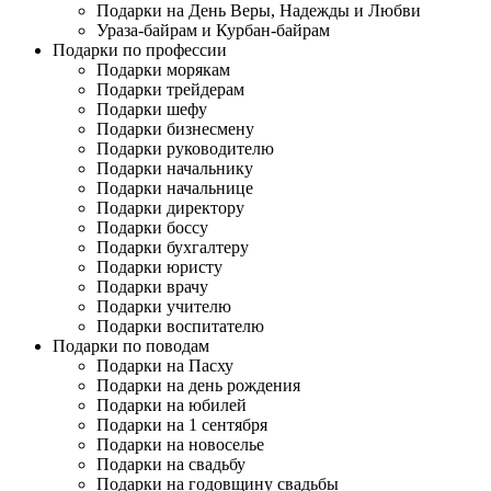
Подарки на День Веры, Надежды и Любви
Ураза-байрам и Курбан-байрам
Подарки по профессии
Подарки морякам
Подарки трейдерам
Подарки шефу
Подарки бизнесмену
Подарки руководителю
Подарки начальнику
Подарки начальнице
Подарки директору
Подарки боссу
Подарки бухгалтеру
Подарки юристу
Подарки врачу
Подарки учителю
Подарки воспитателю
Подарки по поводам
Подарки на Пасху
Подарки на день рождения
Подарки на юбилей
Подарки на 1 сентября
Подарки на новоселье
Подарки на свадьбу
Подарки на годовщину свадьбы