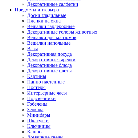
Декоративные салфетки
Предметы интерьера
Доски гладильные
Пленки на окна
Вешалки гардеробные
Декоративные головы животных
Вешалки для костюмов
Вешалки напольные
Вазы
Декоративная посуда
Декоративные тарелки
Декоративные блюда
Декоративные цветы
Картины
Панно настенные
Постеры
Интерьерные часы
Подсвечники
Гобелены
Зеркала
Минибары
Шкатулки
Ключницы
Кашпо
Домашние свечи