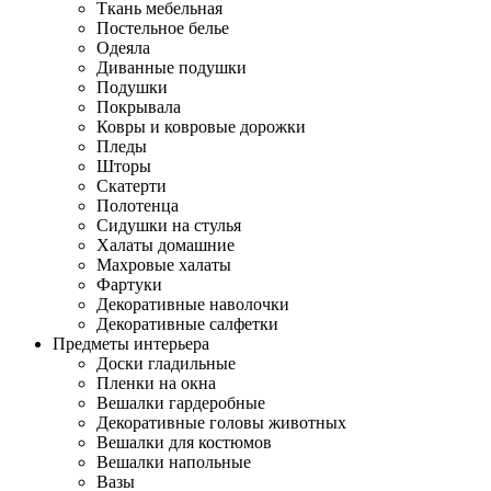
Ткань мебельная
Постельное белье
Одеяла
Диванные подушки
Подушки
Покрывала
Ковры и ковровые дорожки
Пледы
Шторы
Скатерти
Полотенца
Сидушки на стулья
Халаты домашние
Махровые халаты
Фартуки
Декоративные наволочки
Декоративные салфетки
Предметы интерьера
Доски гладильные
Пленки на окна
Вешалки гардеробные
Декоративные головы животных
Вешалки для костюмов
Вешалки напольные
Вазы