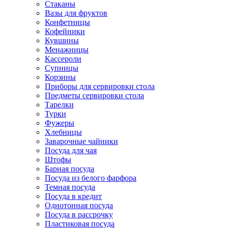
Стаканы
Вазы для фруктов
Конфетницы
Кофейники
Кувшины
Менажницы
Кассероли
Супницы
Корзины
Приборы для сервировки стола
Предметы сервировки стола
Тарелки
Турки
Фужеры
Хлебницы
Заварочные чайники
Посуда для чая
Штофы
Барная посуда
Посуда из белого фарфора
Темная посуда
Посуда в кредит
Однотонная посуда
Посуда в рассрочку
Пластиковая посуда