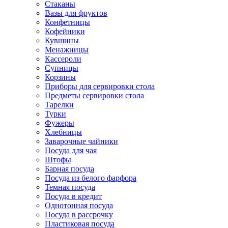
Стаканы
Вазы для фруктов
Конфетницы
Кофейники
Кувшины
Менажницы
Кассероли
Супницы
Корзины
Приборы для сервировки стола
Предметы сервировки стола
Тарелки
Турки
Фужеры
Хлебницы
Заварочные чайники
Посуда для чая
Штофы
Барная посуда
Посуда из белого фарфора
Темная посуда
Посуда в кредит
Однотонная посуда
Посуда в рассрочку
Пластиковая посуда