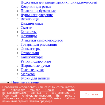
Подставки для канцелярских принадлежностей
Коврики для резки
Полотенца бумажные
Лупы канцелярские
Визитницы
Ежедневники
Скотчи
Блокноты
Ножницы
Этикетки самоклеющиеся
Товары для рисования
Фломастеры
Готовальни
Калькуляторы
Ручки подарочные
Шариковые ручки
Гелевые ручки
Маркеры
Блоки для записей
Подарки по цене
Подарки от 5000 рублей
Продолжая использовать наш сайт, вы соглашаетесь
на
обработку файлов Cookie
и других
Подарки до 5000 рублей
пользовательских данных, в соответствии с
Согласен
Подарки до 3000 рублей
Политикой конфиденциальности
. Вы можете
заблокировать использование Cookies сайтом,
Подарки до 2000 рублей
изменив настройки Вашего браузера.
Подарки до 1000 рублей