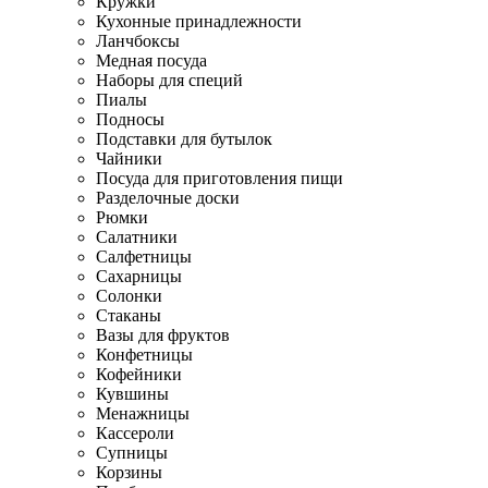
Кружки
Кухонные принадлежности
Ланчбоксы
Медная посуда
Наборы для специй
Пиалы
Подносы
Подставки для бутылок
Чайники
Посуда для приготовления пищи
Разделочные доски
Рюмки
Салатники
Салфетницы
Сахарницы
Солонки
Стаканы
Вазы для фруктов
Конфетницы
Кофейники
Кувшины
Менажницы
Кассероли
Супницы
Корзины