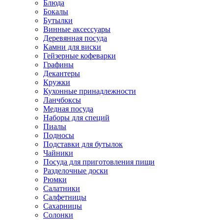
Блюда
Бокалы
Бутылки
Винные аксессуары
Деревянная посуда
Камни для виски
Гейзерные кофеварки
Графины
Декантеры
Кружки
Кухонные принадлежности
Ланчбоксы
Медная посуда
Наборы для специй
Пиалы
Подносы
Подставки для бутылок
Чайники
Посуда для приготовления пищи
Разделочные доски
Рюмки
Салатники
Салфетницы
Сахарницы
Солонки