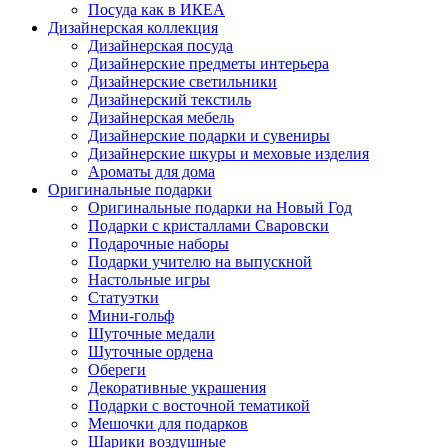
Посуда как в ИКЕА
Дизайнерская коллекция
Дизайнерская посуда
Дизайнерские предметы интерьера
Дизайнерские светильники
Дизайнерский текстиль
Дизайнерская мебель
Дизайнерские подарки и сувениры
Дизайнерские шкуры и меховые изделия
Ароматы для дома
Оригинальные подарки
Оригинальные подарки на Новый Год
Подарки с кристаллами Сваровски
Подарочные наборы
Подарки учителю на выпускной
Настольные игры
Статуэтки
Мини-гольф
Шуточные медали
Шуточные ордена
Обереги
Декоративные украшения
Подарки с восточной тематикой
Мешочки для подарков
Шарики воздушные