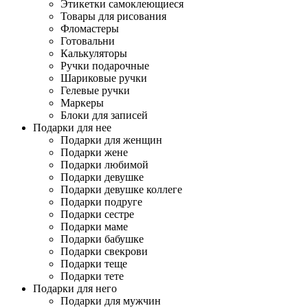
Этикетки самоклеющиеся
Товары для рисования
Фломастеры
Готовальни
Калькуляторы
Ручки подарочные
Шариковые ручки
Гелевые ручки
Маркеры
Блоки для записей
Подарки для нее
Подарки для женщин
Подарки жене
Подарки любимой
Подарки девушке
Подарки девушке коллеге
Подарки подруге
Подарки сестре
Подарки маме
Подарки бабушке
Подарки свекрови
Подарки теще
Подарки тете
Подарки для него
Подарки для мужчин