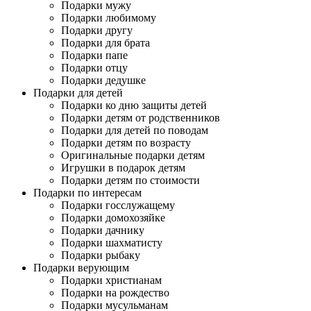
Подарки мужу
Подарки любимому
Подарки другу
Подарки для брата
Подарки папе
Подарки отцу
Подарки дедушке
Подарки для детей
Подарки ко дню защиты детей
Подарки детям от родственников
Подарки для детей по поводам
Подарки детям по возрасту
Оригинальные подарки детям
Игрушки в подарок детям
Подарки детям по стоимости
Подарки по интересам
Подарки госслужащему
Подарки домохозяйке
Подарки дачнику
Подарки шахматисту
Подарки рыбаку
Подарки верующим
Подарки христианам
Подарки на рождество
Подарки мусульманам