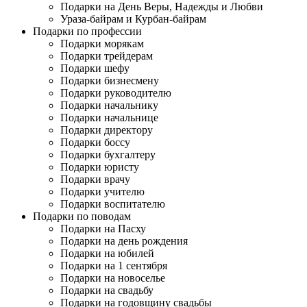
Подарки на День Веры, Надежды и Любви
Ураза-байрам и Курбан-байрам
Подарки по профессии
Подарки морякам
Подарки трейдерам
Подарки шефу
Подарки бизнесмену
Подарки руководителю
Подарки начальнику
Подарки начальнице
Подарки директору
Подарки боссу
Подарки бухгалтеру
Подарки юристу
Подарки врачу
Подарки учителю
Подарки воспитателю
Подарки по поводам
Подарки на Пасху
Подарки на день рождения
Подарки на юбилей
Подарки на 1 сентября
Подарки на новоселье
Подарки на свадьбу
Подарки на годовщину свадьбы