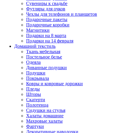
Сувениры к свадьбе
Футляры для очков
Чехлы для телефонов и планшетов
Подарочные пакеты
Подарочные коробки
Магнитики
Подарки на 8 марта
Подарки на 14 февраля
Домашний текстиль
Ткань мебельная
Постельное белье
Одеяла
Диванные подушки
Подушки
Покрывала
Ковры и ковровые дорожки
Пледы
Шторы
Скатерти
Полотенца
Сидушки на стулья
Халаты домашние
Махровые халаты
Фартуки
Декоративные наволочки