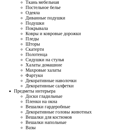
Ткань мебельная
Постельное белье
Одеяла
Диванные подушки
Подушки
Покрывала
Ковры и ковровые дорожки
Пледы
Шторы
Скатерти
Полотенца
Сидушки на стулья
Халаты домашние
Махровые халаты
Фартуки
Декоративные наволочки
Декоративные салфетки
Предметы интерьера
Доски гладильные
Пленки на окна
Вешалки гардеробные
Декоративные головы животных
Вешалки для костюмов
Вешалки напольные
Вазы