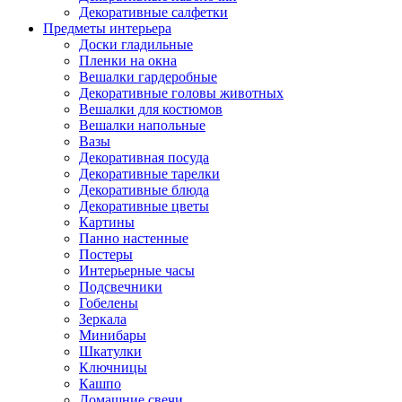
Декоративные салфетки
Предметы интерьера
Доски гладильные
Пленки на окна
Вешалки гардеробные
Декоративные головы животных
Вешалки для костюмов
Вешалки напольные
Вазы
Декоративная посуда
Декоративные тарелки
Декоративные блюда
Декоративные цветы
Картины
Панно настенные
Постеры
Интерьерные часы
Подсвечники
Гобелены
Зеркала
Минибары
Шкатулки
Ключницы
Кашпо
Домашние свечи